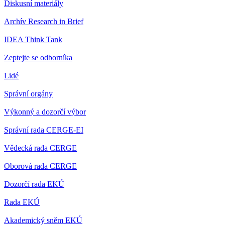
Diskusní materiály
Archív Research in Brief
IDEA Think Tank
Zeptejte se odborníka
Lidé
Správní orgány
Výkonný a dozorčí výbor
Správní rada CERGE-EI
Vědecká rada CERGE
Oborová rada CERGE
Dozorčí rada EKÚ
Rada EKÚ
Akademický sněm EKÚ