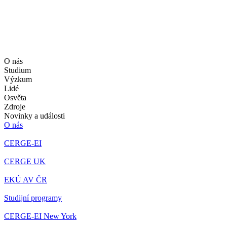
O nás
Studium
Výzkum
Lidé
Osvěta
Zdroje
Novinky a události
O nás
CERGE-EI
CERGE UK
EKÚ AV ČR
Studijní programy
CERGE-EI New York