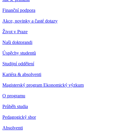
Finanční podpora
Akce, novinky a časté dotazy
Život v Praze
Naši doktorandi
Úspěchy studentů
Studijní oddělení
Kariéra & absolventi
Magisterský program Ekonomický výzkum
O programu
Průběh studia
Pedagogický sbor
Absolventi