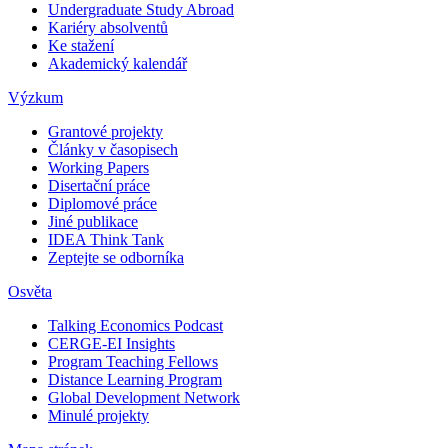
Undergraduate Study Abroad
Kariéry absolventů
Ke stažení
Akademický kalendář
Výzkum
Grantové projekty
Články v časopisech
Working Papers
Disertační práce
Diplomové práce
Jiné publikace
IDEA Think Tank
Zeptejte se odborníka
Osvěta
Talking Economics Podcast
CERGE-EI Insights
Program Teaching Fellows
Distance Learning Program
Global Development Network
Minulé projekty