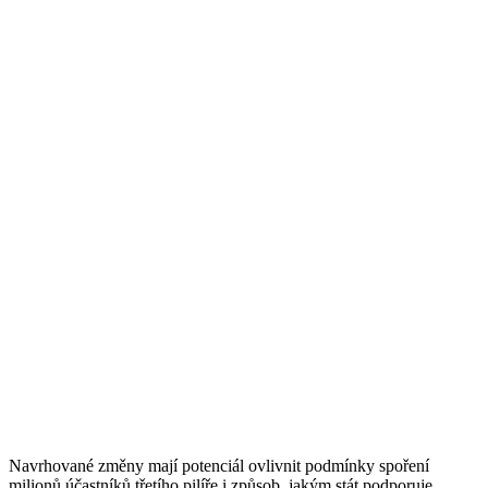
Navrhované změny mají potenciál ovlivnit podmínky spoření
milionů účastníků třetího pilíře i způsob, jakým stát podporuje