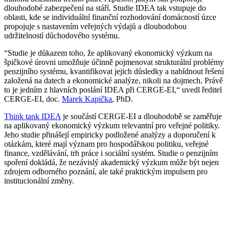
dlouhodobé zabezpečení na stáří. Studie IDEA tak vstupuje do
oblasti, kde se individuální finanční rozhodování domácností úzce
propojuje s nastavením veřejných výdajů a dlouhodobou
udržitelností důchodového systému.
“Studie je důkazem toho, že aplikovaný ekonomický výzkum na
špičkové úrovni umožňuje účinně pojmenovat strukturální problémy
penzijního systému, kvantifikovat jejich důsledky a nabídnout řešení
založená na datech a ekonomické analýze, nikoli na dojmech. Právě
to je jedním z hlavních poslání IDEA při CERGE-EI,“ uvedl ředitel
CERGE-EI, doc.
Marek Kapička
, PhD.
Think tank IDEA
je součástí CERGE-EI a dlouhodobě se zaměřuje
na aplikovaný ekonomický výzkum relevantní pro veřejné politiky.
Jeho studie přinášejí empiricky podložené analýzy a doporučení k
otázkám, které mají význam pro hospodářskou politiku, veřejné
finance, vzdělávání, trh práce i sociální systém. Studie o penzijním
spoření dokládá, že nezávislý akademický výzkum může být nejen
zdrojem odborného poznání, ale také praktickým impulsem pro
institucionální změny.