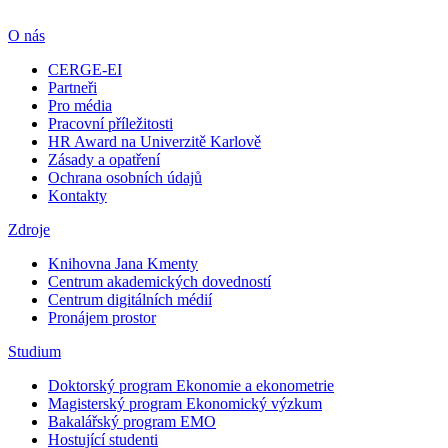
O nás
CERGE-EI
Partneři
Pro média
Pracovní příležitosti
HR Award na Univerzitě Karlově
Zásady a opatření
Ochrana osobních údajů
Kontakty
Zdroje
Knihovna Jana Kmenty
Centrum akademických dovedností
Centrum digitálních médií
Pronájem prostor
Studium
Doktorský program Ekonomie a ekonometrie
Magisterský program Ekonomický výzkum
Bakalářský program EMO
Hostující studenti