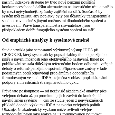
pasivní indexové strategie by bylo nové penzijní pojištění
konkurenceschopné dalším alternativám na investičním trhu a patřilo
by mezi nejvýhodnější způsoby zajištění na stáří. Současně by
systém měl zajistit, aby poplatky byly pro účastníky transparentní a
snadno srovnatelné s jinými možnostmi dlouhodobého spoření a
investování. Právě transparentnost a srovnatelnost jsou
předpokladem dobře fungujícího systému spoření na stáří.
Od empirické analýzy k systémové změně
Studie vznikla jako samostatný výzkumný výstup IDEA při
CERGE-EI, který systematicky popsal slabiny třetího penzijního
pilíře a navrhl možnosti jeho efektivnějšího nastavení. Ihned po
publikování se stala důležitým referenčním bodem odborné i veřejné
debaty o reformě penzijního spoření. Připravované změny v řadě
podstatných bodů odpovídají problémům a doporučením
formulovaným ve studii IDEA, zejména v oblasti poplatků, státní
podpory a investičních strategií životního cyklu.
Právě tato posloupnost — od nezávislé akademické analýzy přes
veřejnou debatu až po promítnutí jejích závěrů do konkrétních
návrhů změn systému — činí ze studie jeden z nejvýraznějších
příkladů dopadu výzkumu IDEA na tvorbu veřejných politik.
Ukazuje, že akademický výzkum může ovlivnit veřejné
rozhodování nejen jako reakce na již formulovanou politickou