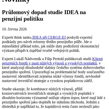
Průlomový dopad studie IDEA na
penzijní politiku
10. června 2026
Experti think tanku
IDEA při CERGE-EI
poskytli expertní
podklady pro návrh reformy třetího penzijního pilíře. Jde o
mimořádný příklad toho, jak může daty podložený ekonomický
výzkum přispět k úspěšné tvorbě veřejných politik.
Experti Lukáš Nádvorník a Filip Pertold publikovali studii
Klienti
penzijních fondů v pasti nízkých výnosů a vysokých poplatků
, v
které analyzují dlouhodobé slabiny českého systému dobrovolného
penzijního spoření. Upozorňují na problematické body současného
nastavení: identifikovali zejména nízké výnosy fondů, nevhodně
nastavené investiční strategie a vysokou poplatkovou zátěž.
Studie ukazuje, že kombinace nízkých výnosů, příliš
konzervativních investičních strategií a vysokých poplatků v
dlouhém horizontu významně snižuje objem úspor, které mají lidé z
penzijního spoření jako doplněk ke státnímu důchodu. Jedním z
důsledků je například to, že kapitálová renta často neslouží jako