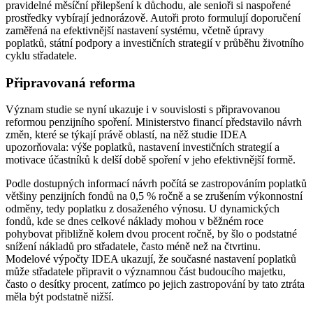
pravidelné měsíční přilepšení k důchodu, ale senioři si naspořené
prostředky vybírají jednorázově. Autoři proto formulují doporučení
zaměřená na efektivnější nastavení systému, včetně úpravy
poplatků, státní podpory a investičních strategií v průběhu životního
cyklu střadatele.
Připravovaná reforma
Význam studie se nyní ukazuje i v souvislosti s připravovanou
reformou penzijního spoření. Ministerstvo financí představilo návrh
změn, které se týkají právě oblastí, na něž studie IDEA
upozorňovala: výše poplatků, nastavení investičních strategií a
motivace účastníků k delší době spoření v jeho efektivnější formě.
Podle dostupných informací návrh počítá se zastropováním poplatků
většiny penzijních fondů na 0,5 % ročně a se zrušením výkonnostní
odměny, tedy poplatku z dosaženého výnosu. U dynamických
fondů, kde se dnes celkové náklady mohou v běžném roce
pohybovat přibližně kolem dvou procent ročně, by šlo o podstatné
snížení nákladů pro střadatele, často méně než na čtvrtinu.
Modelové výpočty IDEA ukazují, že současné nastavení poplatků
může střadatele připravit o významnou část budoucího majetku,
často o desítky procent, zatímco po jejich zastropování by tato ztráta
měla být podstatně nižší.