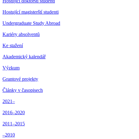
Hostující doktorští studenti
Hostující magisterští studenti
Undergraduate Study Abroad
Kariéry absolventů
Ke stažení
Akademický kalendář
Výzkum
Grantové projekty
Články v časopisech
2021–
2016–2020
2011–2015
–2010