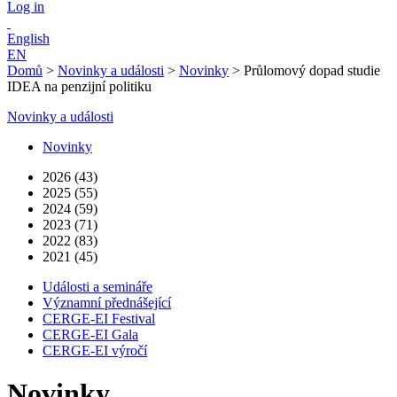
Log in
English
EN
Domů
>
Novinky a události
>
Novinky
>
Průlomový dopad studie
IDEA na penzijní politiku
Novinky a události
Novinky
2026 (43)
2025 (55)
2024 (59)
2023 (71)
2022 (83)
2021 (45)
Události a semináře
Významní přednášející
CERGE-EI Festival
CERGE-EI Gala
CERGE-EI výročí
Novinky