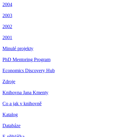
2004
2003
2002
2001
Minulé projekty
PhD Mentoring Program
Economics Discovery Hub
Zdroje
Knihovna Jana Kmenty
Co a jak v knihovně
Katalog
Databáze
E-přihláška