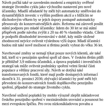
Návrh počítá také se zavedením moderní a empiricky ověřené
strategie životního cyklu jako výchozího nastavení pro nové
účastníky. Mladší střadatelé by měli být automaticky směřováni do
dynamičtějších investic s vyšším podílem akcií a s blížícím se
důchodovým věkem by se jejich úspory postupně automaticky
přesouvaly do konzervativnějších aktiv. Reforma má zároveň posílit
státní podporu pro mladé účastníky: lidem do 30 let se má státní
příspěvek podle návrhu zvýšit z 20 na 40 % vlastního vkladu. Cílem
je podpořit dlouhodobé investování v době, kdy může složené
zhodnocení nejvíce ovlivnit výslednou výši úspor. Mladí účastníci
budou mít také nově možnost si třetinu peněz vybrat do věku 36 let.
Navrhované změny se nemají týkat pouze nových klientů, ale také
lidí, kteří si v penzijním spoření spoří už dnes. V českém třetím pilíři
je přibližně 3,9 milionu účastníků, a úprava poplatků i investičních
strategií tak může ovlivnit podmínky spoření velmi široké části
populace a většiny pracovní síly. Návrh se dotýká také
transformovaných fondů, které mají podle dostupných informací
skončit k 31. prosinci 2036; zbývající účastníci by poté měli být
převedeni do konzervativních fondů doplňkového penzijního
spoření, případně do strategie životního cyklu.
Navržené snížení poplatků by mohlo výrazně zlepšit nákladovost
českého penzijního spoření v mezinárodním srovnání a posunout ho
mezi evropskou špičku. Pro svou nízkonákladovou povahu a