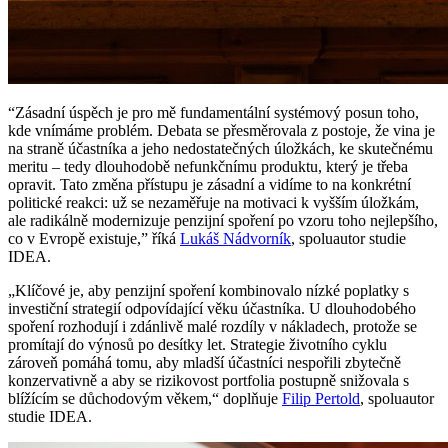
“Zásadní úspěch je pro mě fundamentální systémový posun toho,
kde vnímáme problém. Debata se přesměrovala z postoje, že vina je
na straně účastníka a jeho nedostatečných úložkách, ke skutečnému
meritu – tedy dlouhodobě nefunkčnímu produktu, který je třeba
opravit. Tato změna přístupu je zásadní a vidíme to na konkrétní
politické reakci: už se nezaměřuje na motivaci k vyšším úložkám,
ale radikálně modernizuje penzijní spoření po vzoru toho nejlepšího,
co v Evropě existuje,” říká
Lukáš Nádvorník
, spoluautor studie
IDEA.
„Klíčové je, aby penzijní spoření kombinovalo nízké poplatky s
investiční strategií odpovídající věku účastníka. U dlouhodobého
spoření rozhodují i zdánlivě malé rozdíly v nákladech, protože se
promítají do výnosů po desítky let. Strategie životního cyklu
zároveň pomáhá tomu, aby mladší účastníci nespořili zbytečně
konzervativně a aby se rizikovost portfolia postupně snižovala s
blížícím se důchodovým věkem,“ doplňuje
Filip Pertold
, spoluautor
studie IDEA.