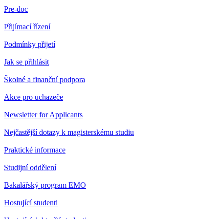
Pre-doc
Přijímací řízení
Podmínky přijetí
Jak se přihlásit
Školné a finanční podpora
Akce pro uchazeče
Newsletter for Applicants
Nejčastější dotazy k magisterskému studiu
Praktické informace
Studijní oddělení
Bakalářský program EMO
Hostující studenti