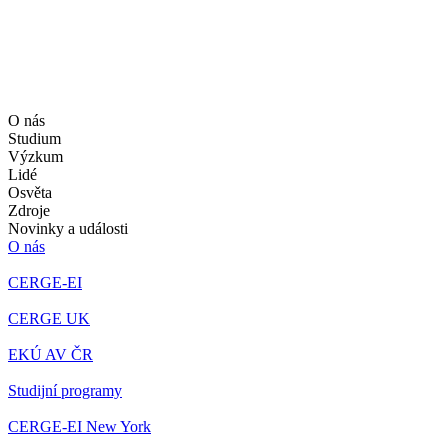
O nás
Studium
Výzkum
Lidé
Osvěta
Zdroje
Novinky a události
O nás
CERGE-EI
CERGE UK
EKÚ AV ČR
Studijní programy
CERGE-EI New York