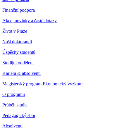
Finanční podpora
Akce, novinky a časté dotazy
Život v Praze
Naši doktorandi
Úspěchy studentů
Studijní oddělení
Kariéra & absolventi
Magisterský program Ekonomický výzkum
O programu
Průběh studia
Pedagogický sbor
Absolventi