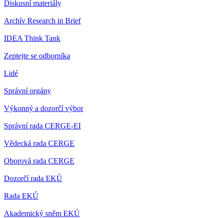
Diskusní materiály
Archív Research in Brief
IDEA Think Tank
Zeptejte se odborníka
Lidé
Správní orgány
Výkonný a dozorčí výbor
Správní rada CERGE-EI
Vědecká rada CERGE
Oborová rada CERGE
Dozorčí rada EKÚ
Rada EKÚ
Akademický sněm EKÚ