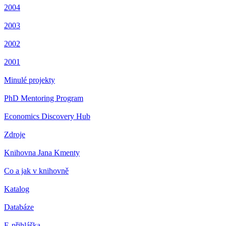
2004
2003
2002
2001
Minulé projekty
PhD Mentoring Program
Economics Discovery Hub
Zdroje
Knihovna Jana Kmenty
Co a jak v knihovně
Katalog
Databáze
E-přihláška