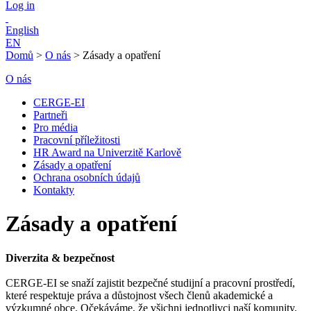
Log in
English
EN
Domů
>
O nás
>
Zásady a opatření
O nás
CERGE-EI
Partneři
Pro média
Pracovní příležitosti
HR Award na Univerzitě Karlově
Zásady a opatření
Ochrana osobních údajů
Kontakty
Zásady a opatření
Diverzita & bezpečnost
CERGE-EI se snaží zajistit bezpečné studijní a pracovní prostředí,
které respektuje práva a důstojnost všech členů akademické a
výzkumné obce. Očekáváme, že všichni jednotlivci naší komunity,