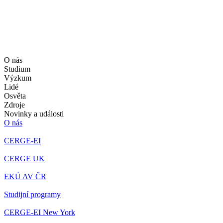
O nás
Studium
Výzkum
Lidé
Osvěta
Zdroje
Novinky a události
O nás
CERGE-EI
CERGE UK
EKÚ AV ČR
Studijní programy
CERGE-EI New York