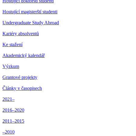
Hostující doktorští studenti
Hostující magisterští studenti
Undergraduate Study Abroad
Kariéry absolventů
Ke stažení
Akademický kalendář
Výzkum
Grantové projekty
Články v časopisech
2021–
2016–2020
2011–2015
–2010