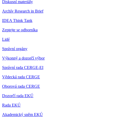
Diskusní materiály
Archív Research in Brief
IDEA Think Tank
Zeptejte se odborníka
Lidé
Správní orgány
Výkonný a dozorčí výbor
Správní rada CERGE-EI
Vědecká rada CERGE
Oborová rada CERGE
Dozorčí rada EKÚ
Rada EKÚ
Akademický sněm EKÚ