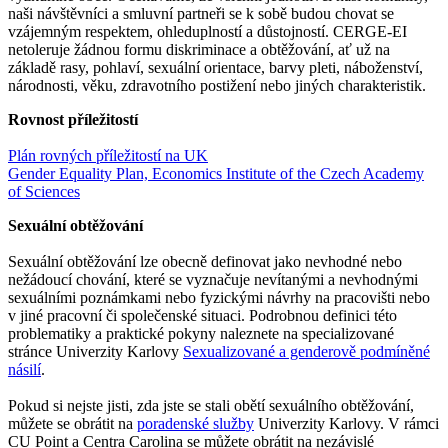
naši návštěvníci a smluvní partneři se k sobě budou chovat se
vzájemným respektem, ohleduplností a důstojností. CERGE-EI
netoleruje žádnou formu diskriminace a obtěžování, ať už na
základě rasy, pohlaví, sexuální orientace, barvy pleti, náboženství,
národnosti, věku, zdravotního postižení nebo jiných charakteristik.
Rovnost příležitostí
Plán rovných příležitostí na UK
Gender Equality Plan, Economics Institute of the Czech Academy
of Sciences
Sexuální obtěžování
Sexuální obtěžování lze obecně definovat jako nevhodné nebo
nežádoucí chování, které se vyznačuje nevítanými a nevhodnými
sexuálními poznámkami nebo fyzickými návrhy na pracovišti nebo
v jiné pracovní či společenské situaci. Podrobnou definici této
problematiky a praktické pokyny naleznete na specializované
stránce Univerzity Karlovy
Sexualizované a genderově podmíněné
násilí
.
Pokud si nejste jisti, zda jste se stali obětí sexuálního obtěžování,
můžete se obrátit na
poradenské služby
Univerzity Karlovy. V rámci
CU Point a Centra Carolina se můžete obrátit na nezávislé