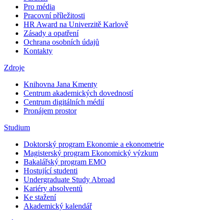
Pro média
Pracovní příležitosti
HR Award na Univerzitě Karlově
Zásady a opatření
Ochrana osobních údajů
Kontakty
Zdroje
Knihovna Jana Kmenty
Centrum akademických dovedností
Centrum digitálních médií
Pronájem prostor
Studium
Doktorský program Ekonomie a ekonometrie
Magisterský program Ekonomický výzkum
Bakalářský program EMO
Hostující studenti
Undergraduate Study Abroad
Kariéry absolventů
Ke stažení
Akademický kalendář