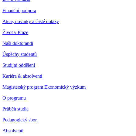
Finanční podpora
Akce, novinky a časté dotazy
Život v Praze
Naši doktorandi
Úspěchy studentů
Studijní oddělení
Kariéra & absolventi
Magisterský program Ekonomický výzkum
O programu
Průběh studia
Pedagogický sbor
Absolventi