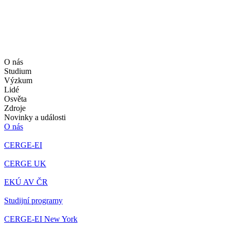
O nás
Studium
Výzkum
Lidé
Osvěta
Zdroje
Novinky a události
O nás
CERGE-EI
CERGE UK
EKÚ AV ČR
Studijní programy
CERGE-EI New York