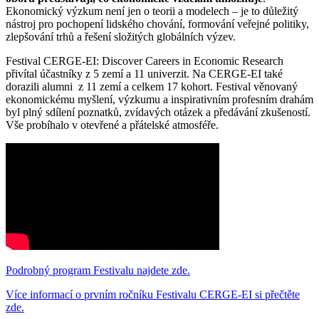
Ekonomický výzkum není jen o teorii a modelech – je to důležitý
nástroj pro pochopení lidského chování, formování veřejné politiky,
zlepšování trhů a řešení složitých globálních výzev.
Festival CERGE-EI: Discover Careers in Economic Research
přivítal účastníky z 5 zemí a 11 univerzit. Na CERGE-EI také
dorazili alumni z 11 zemí a celkem 17 kohort. Festival věnovaný
ekonomickému myšlení, výzkumu a inspirativním profesním drahám
byl plný sdílení poznatků, zvídavých otázek a předávání zkušeností.
Vše probíhalo v otevřené a přátelské atmosféře.
Podrobný program Festivalu najdete zde.
Více informací o prvním ročníku Festivalu CERGE-EI si přečtěte
zde.