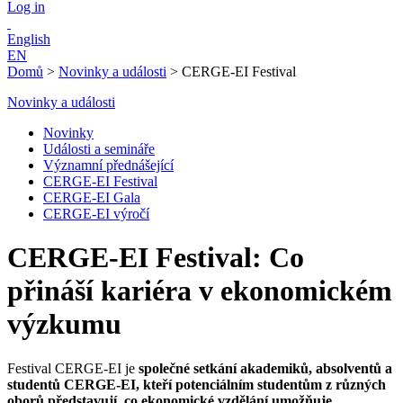
Log in
English
EN
Domů
>
Novinky a události
>
CERGE-EI Festival
Novinky a události
Novinky
Události a semináře
Významní přednášející
CERGE-EI Festival
CERGE-EI Gala
CERGE-EI výročí
CERGE-EI Festival: Co
přináší kariéra v ekonomickém
výzkumu
Festival CERGE-EI je
společné setkání akademiků, absolventů a
studentů CERGE-EI, kteří potenciálním studentům z různých
oborů představují, co ekonomické vzdělání umožňuje
.