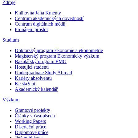
Zdroje
Knihovna Jana Kmenty
Centrum akademických dovedností
Centrum digitálních médií
Pronájem prostor
Studium
Doktorský program Ekonomie a ekonometrie
Magisterský program Ekonomický výzkum
Bakalářský program EMO
Hostující studenti
Undergraduate Study Abroad
Kariéry absolventů
Ke stažení
Akademický kalendář
Výzkum
Grantové projekty
Články v časopisech
Working Papers
Disertační práce
Diplomové práce
Jiné publikace