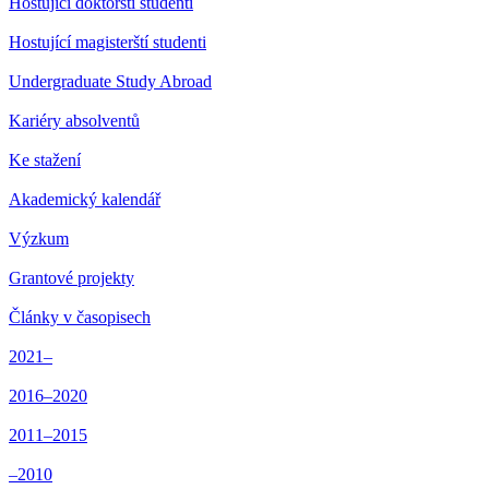
Hostující doktorští studenti
Hostující magisterští studenti
Undergraduate Study Abroad
Kariéry absolventů
Ke stažení
Akademický kalendář
Výzkum
Grantové projekty
Články v časopisech
2021–
2016–2020
2011–2015
–2010