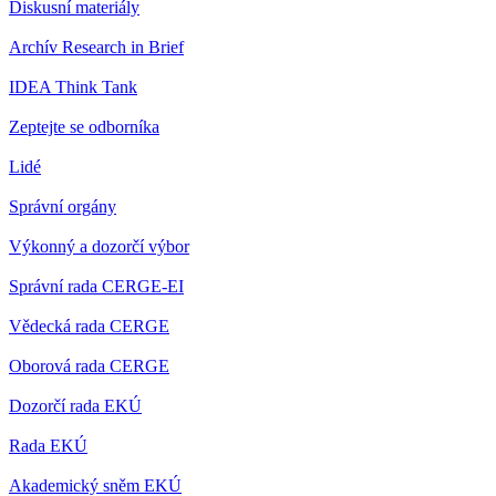
Diskusní materiály
Archív Research in Brief
IDEA Think Tank
Zeptejte se odborníka
Lidé
Správní orgány
Výkonný a dozorčí výbor
Správní rada CERGE-EI
Vědecká rada CERGE
Oborová rada CERGE
Dozorčí rada EKÚ
Rada EKÚ
Akademický sněm EKÚ