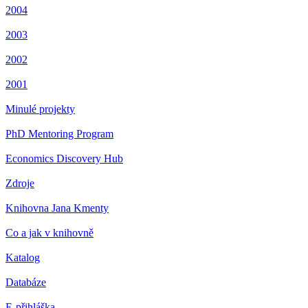
2004
2003
2002
2001
Minulé projekty
PhD Mentoring Program
Economics Discovery Hub
Zdroje
Knihovna Jana Kmenty
Co a jak v knihovně
Katalog
Databáze
E-přihláška