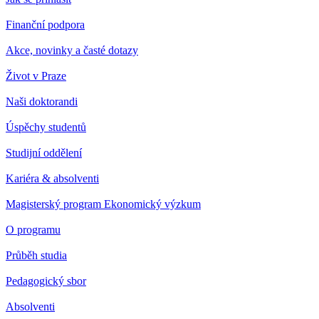
Finanční podpora
Akce, novinky a časté dotazy
Život v Praze
Naši doktorandi
Úspěchy studentů
Studijní oddělení
Kariéra & absolventi
Magisterský program Ekonomický výzkum
O programu
Průběh studia
Pedagogický sbor
Absolventi