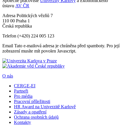
Společné pracoviště
Univerzity Karlovy
a Ekonomického
ústavu
AV ČR
Adresa
Politických vězňů 7
110 00 Praha 1
Česká republika
Telefon
(+420) 224 005 123
Email
Tato e-mailová adresa je chráněna před spamboty. Pro její
zobrazení musíte mít povolen Javascript.
O nás
CERGE-EI
Partneři
Pro média
Pracovní příležitosti
HR Award na Univerzitě Karlově
Zásady a opatření
Ochrana osobních údajů
Kontakty