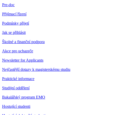
Pre-doc
Přijímací řízení
Podmínky přijetí
Jak se přihlásit
Školné a finanční podpora
Akce pro uchazeče
Newsletter for Applicants
Nejčastější dotazy k magisterskému studiu
Praktické informace
Studijní oddělení
Bakalářský program EMO
Hostující studenti