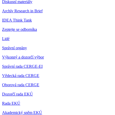
Diskusní materiály
Archív Research in Brief
IDEA Think Tank
Zeptejte se odborníka
Lidé
Správní orgány
Výkonný a dozorčí výbor
Správní rada CERGE-EI
Vědecká rada CERGE
Oborová rada CERGE
Dozorčí rada EKÚ
Rada EKÚ
Akademický sněm EKÚ