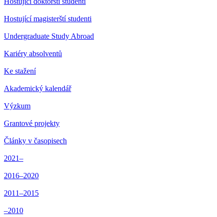
Hostující doktorští studenti
Hostující magisterští studenti
Undergraduate Study Abroad
Kariéry absolventů
Ke stažení
Akademický kalendář
Výzkum
Grantové projekty
Články v časopisech
2021–
2016–2020
2011–2015
–2010