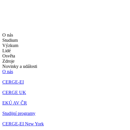
O nás
Studium
Výzkum
Lidé
Osvěta
Zdroje
Novinky a události
O nás
CERGE-EI
CERGE UK
EKÚ AV ČR
Studijní programy
CERGE-EI New York