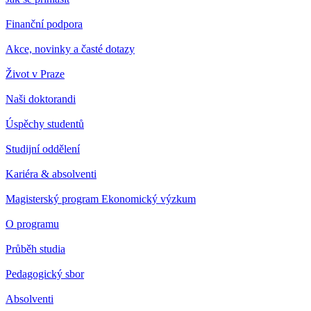
Finanční podpora
Akce, novinky a časté dotazy
Život v Praze
Naši doktorandi
Úspěchy studentů
Studijní oddělení
Kariéra & absolventi
Magisterský program Ekonomický výzkum
O programu
Průběh studia
Pedagogický sbor
Absolventi