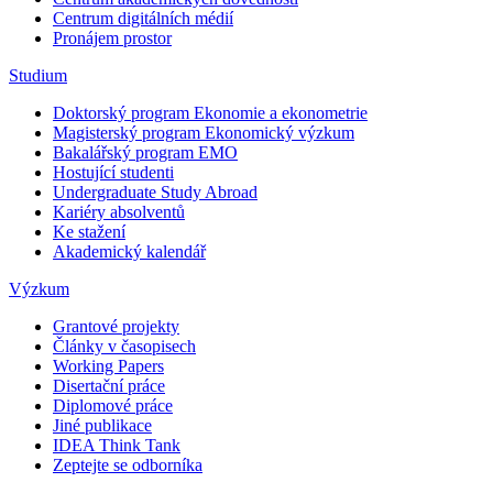
Centrum digitálních médií
Pronájem prostor
Studium
Doktorský program Ekonomie a ekonometrie
Magisterský program Ekonomický výzkum
Bakalářský program EMO
Hostující studenti
Undergraduate Study Abroad
Kariéry absolventů
Ke stažení
Akademický kalendář
Výzkum
Grantové projekty
Články v časopisech
Working Papers
Disertační práce
Diplomové práce
Jiné publikace
IDEA Think Tank
Zeptejte se odborníka