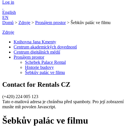
Log in
English
EN
Domů
>
Zdroje
>
Pronájem prostor
>
Šebkův palác ve filmu
Zdroje
Knihovna Jana Kmenty
Centrum akademických dovedností
Centrum digitálních médií
Pronájem prostor
Schebek Palace Rental
Historie budovy
Šebkův palác ve filmu
Contact for Rentals CZ
(+420) 224 005 123
Tato e-mailová adresa je chráněna před spamboty. Pro její zobrazení
musíte mít povolen Javascript.
Šebkův palác ve filmu