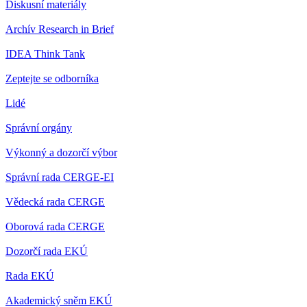
Diskusní materiály
Archív Research in Brief
IDEA Think Tank
Zeptejte se odborníka
Lidé
Správní orgány
Výkonný a dozorčí výbor
Správní rada CERGE-EI
Vědecká rada CERGE
Oborová rada CERGE
Dozorčí rada EKÚ
Rada EKÚ
Akademický sněm EKÚ