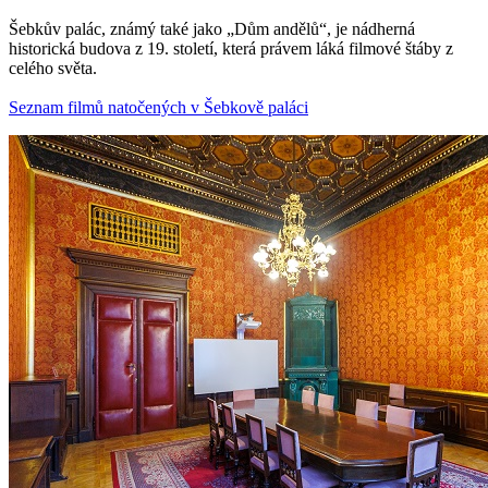
Šebkův palác, známý také jako „Dům andělů“, je nádherná
historická budova z 19. století, která právem láká filmové štáby z
celého světa.
Seznam filmů natočených v Šebkově paláci