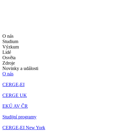
O nás
Studium
Výzkum
Lidé
Osvěta
Zdroje
Novinky a události
O nás
CERGE-EI
CERGE UK
EKÚ AV ČR
Studijní programy
CERGE-EI New York