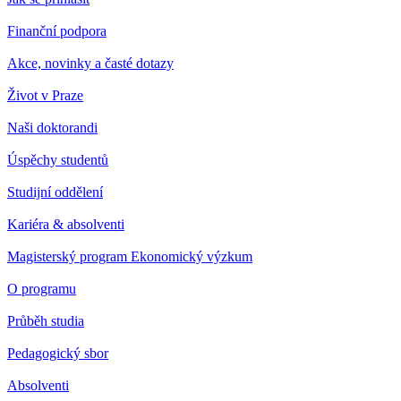
Finanční podpora
Akce, novinky a časté dotazy
Život v Praze
Naši doktorandi
Úspěchy studentů
Studijní oddělení
Kariéra & absolventi
Magisterský program Ekonomický výzkum
O programu
Průběh studia
Pedagogický sbor
Absolventi