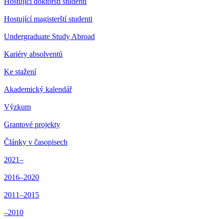
Hostující doktorští studenti
Hostující magisterští studenti
Undergraduate Study Abroad
Kariéry absolventů
Ke stažení
Akademický kalendář
Výzkum
Grantové projekty
Články v časopisech
2021–
2016–2020
2011–2015
–2010