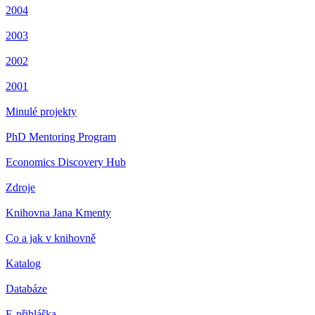
2004
2003
2002
2001
Minulé projekty
PhD Mentoring Program
Economics Discovery Hub
Zdroje
Knihovna Jana Kmenty
Co a jak v knihovně
Katalog
Databáze
E-přihláška