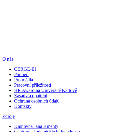
O nás
CERGE-EI
Partneři
Pro média
Pracovní příležitosti
HR Award na Univerzitě Karlově
Zásady a opatření
Ochrana osobních údajů
Kontakty
Zdroje
Knihovna Jana Kmenty
Centrum akademických dovedností