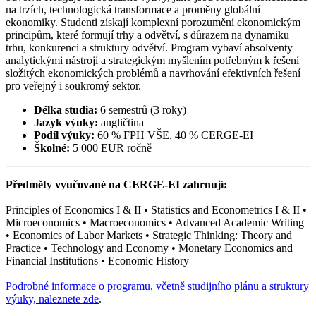
na trzích, technologická transformace a proměny globální
ekonomiky. Studenti získají komplexní porozumění ekonomickým
principům, které formují trhy a odvětví, s důrazem na dynamiku
trhu, konkurenci a struktury odvětví. Program vybaví absolventy
analytickými nástroji a strategickým myšlením potřebným k řešení
složitých ekonomických problémů a navrhování efektivních řešení
pro veřejný i soukromý sektor.
Délka studia:
6 semestrů (3 roky)
Jazyk výuky:
angličtina
Podíl výuky:
60 % FPH VŠE, 40 % CERGE-EI
Školné:
5 000 EUR ročně
Předměty vyučované na CERGE-EI zahrnují:
Principles of Economics I & II • Statistics and Econometrics I & II •
Microeconomics • Macroeconomics • Advanced Academic Writing
• Economics of Labor Markets • Strategic Thinking: Theory and
Practice • Technology and Economy • Monetary Economics and
Financial Institutions • Economic History
Podrobné informace o programu, včetně studijního plánu a struktury
výuky,
naleznete zde
.