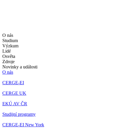
O nás
Studium
Výzkum
Lidé
Osvěta
Zdroje
Novinky a události
O nás
CERGE-EI
CERGE UK
EKÚ AV ČR
Studijní programy
CERGE-EI New York