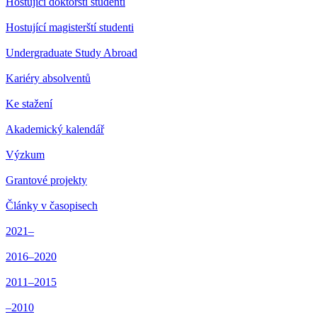
Hostující doktorští studenti
Hostující magisterští studenti
Undergraduate Study Abroad
Kariéry absolventů
Ke stažení
Akademický kalendář
Výzkum
Grantové projekty
Články v časopisech
2021–
2016–2020
2011–2015
–2010