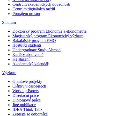
Centrum akademických dovedností
Centrum digitálních médií
Pronájem prostor
Studium
Doktorský program Ekonomie a ekonometrie
Magisterský program Ekonomický výzkum
Bakalářský program EMO
Hostující studenti
Undergraduate Study Abroad
Kariéry absolventů
Ke stažení
Akademický kalendář
Výzkum
Grantové projekty
Články v časopisech
Working Papers
Disertační práce
Diplomové práce
Jiné publikace
IDEA Think Tank
Zeptejte se odborníka