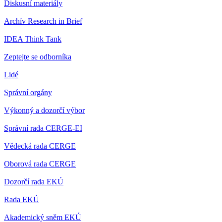
Diskusní materiály
Archív Research in Brief
IDEA Think Tank
Zeptejte se odborníka
Lidé
Správní orgány
Výkonný a dozorčí výbor
Správní rada CERGE-EI
Vědecká rada CERGE
Oborová rada CERGE
Dozorčí rada EKÚ
Rada EKÚ
Akademický sněm EKÚ