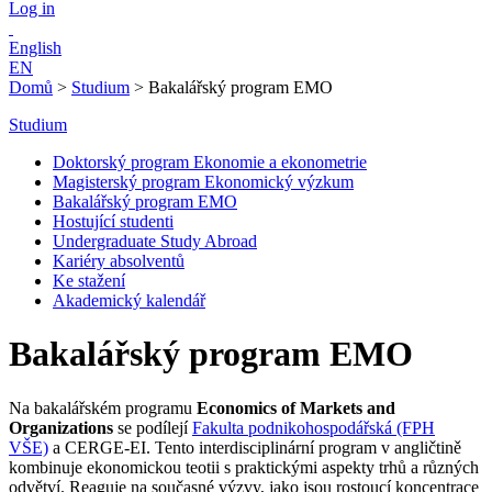
Log in
English
EN
Domů
>
Studium
>
Bakalářský program EMO
Studium
Doktorský program Ekonomie a ekonometrie
Magisterský program Ekonomický výzkum
Bakalářský program EMO
Hostující studenti
Undergraduate Study Abroad
Kariéry absolventů
Ke stažení
Akademický kalendář
Bakalářský program EMO
Na bakalářském programu
Economics of Markets and
Organizations
se podílejí
Fakulta podnikohospodářská (FPH
VŠE)
a CERGE-EI. Tento interdisciplinární program v angličtině
kombinuje ekonomickou teotii s praktickými aspekty trhů a různých
odvětví. Reaguje na současné výzvy, jako jsou rostoucí koncentrace