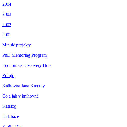
2004
2003
2002
2001
Minulé projekty
PhD Mentoring Program
Economics Discovery Hub
Zdroje
Knihovna Jana Kmenty
Co a jak v knihovně
Katalog
Databáze
E-přihláška