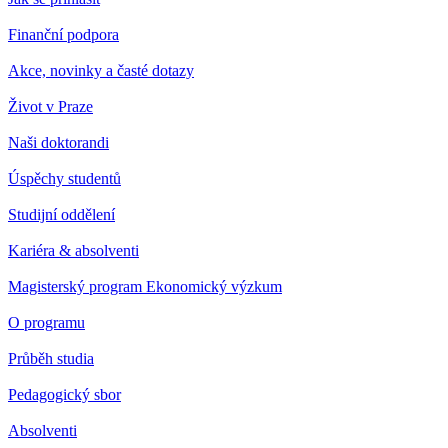
Finanční podpora
Akce, novinky a časté dotazy
Život v Praze
Naši doktorandi
Úspěchy studentů
Studijní oddělení
Kariéra & absolventi
Magisterský program Ekonomický výzkum
O programu
Průběh studia
Pedagogický sbor
Absolventi