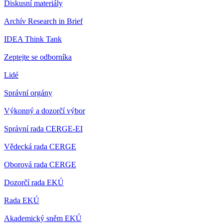
Diskusní materiály
Archív Research in Brief
IDEA Think Tank
Zeptejte se odborníka
Lidé
Správní orgány
Výkonný a dozorčí výbor
Správní rada CERGE-EI
Vědecká rada CERGE
Oborová rada CERGE
Dozorčí rada EKÚ
Rada EKÚ
Akademický sněm EKÚ