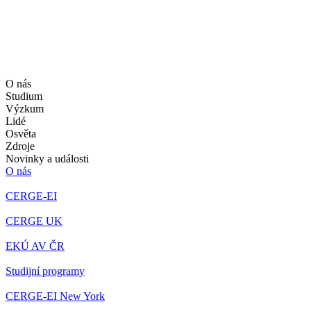
O nás
Studium
Výzkum
Lidé
Osvěta
Zdroje
Novinky a události
O nás
CERGE-EI
CERGE UK
EKÚ AV ČR
Studijní programy
CERGE-EI New York