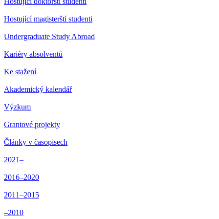
Hostující doktorští studenti
Hostující magisterští studenti
Undergraduate Study Abroad
Kariéry absolventů
Ke stažení
Akademický kalendář
Výzkum
Grantové projekty
Články v časopisech
2021–
2016–2020
2011–2015
–2010