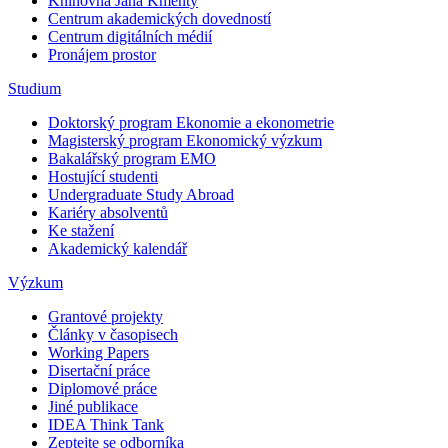
Knihovna Jana Kmenty
Centrum akademických dovedností
Centrum digitálních médií
Pronájem prostor
Studium
Doktorský program Ekonomie a ekonometrie
Magisterský program Ekonomický výzkum
Bakalářský program EMO
Hostující studenti
Undergraduate Study Abroad
Kariéry absolventů
Ke stažení
Akademický kalendář
Výzkum
Grantové projekty
Články v časopisech
Working Papers
Disertační práce
Diplomové práce
Jiné publikace
IDEA Think Tank
Zeptejte se odborníka