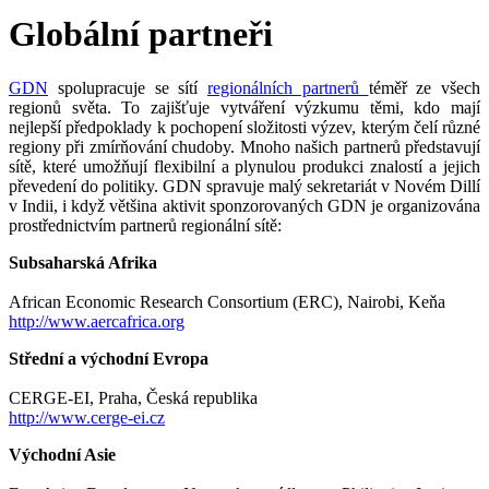
Globální partneři
GDN
spolupracuje se sítí
regionálních partnerů
téměř ze všech
regionů světa.
To zajišťuje vytváření výzkumu těmi, kdo mají
nejlepší předpoklady k pochopení složitosti výzev, kterým čelí různé
regiony při zmírňování chudoby.
Mnoho našich partnerů představují
sítě, které umožňují flexibilní a plynulou produkci znalostí a jejich
převedení do politiky.
GDN spravuje malý sekretariát v Novém Dillí
v Indii, i když většina aktivit sponzorovaných GDN je organizována
prostřednictvím partnerů regionální sítě:
Subsaharská Afrika
African Economic Research Consortium (ERC), Nairobi, Keňa
http://www.aercafrica.org
Střední a východní Evropa
CERGE-EI, Praha, Česká republika
http://www.cerge-ei.cz
Východní Asie