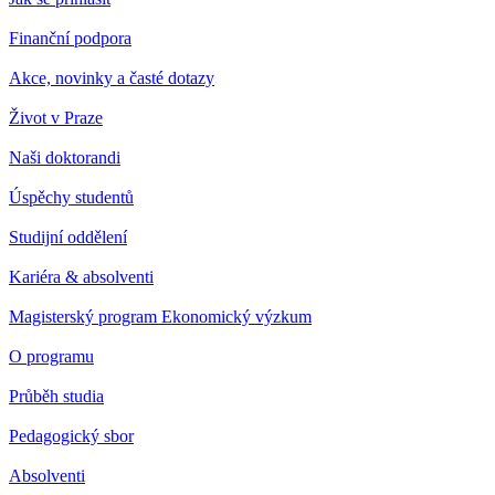
Finanční podpora
Akce, novinky a časté dotazy
Život v Praze
Naši doktorandi
Úspěchy studentů
Studijní oddělení
Kariéra & absolventi
Magisterský program Ekonomický výzkum
O programu
Průběh studia
Pedagogický sbor
Absolventi