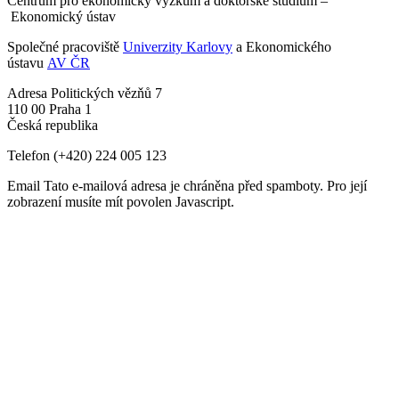
Centrum pro ekonomický výzkum a doktorské studium –
Ekonomický ústav
Společné pracoviště
Univerzity Karlovy
a Ekonomického
ústavu
AV ČR
Adresa
Politických vězňů 7
110 00 Praha 1
Česká republika
Telefon
(+420) 224 005 123
Email
Tato e-mailová adresa je chráněna před spamboty. Pro její
zobrazení musíte mít povolen Javascript.