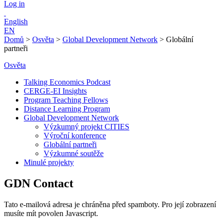
Log in
English
EN
Domů
>
Osvěta
>
Global Development Network
>
Globální
partneři
Osvěta
Talking Economics Podcast
CERGE-EI Insights
Program Teaching Fellows
Distance Learning Program
Global Development Network
Výzkumný projekt CITIES
Výroční konference
Globální partneři
Výzkumné soutěže
Minulé projekty
GDN Contact
Tato e-mailová adresa je chráněna před spamboty. Pro její zobrazení
musíte mít povolen Javascript.