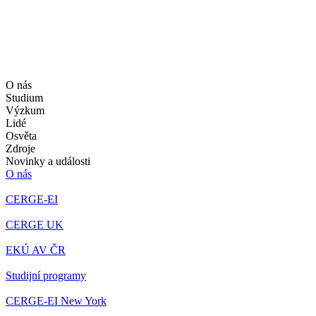
O nás
Studium
Výzkum
Lidé
Osvěta
Zdroje
Novinky a události
O nás
CERGE-EI
CERGE UK
EKÚ AV ČR
Studijní programy
CERGE-EI New York