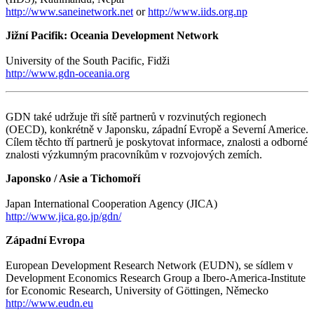
http://www.saneinetwork.net
or
http://www.iids.org.np
Jižní Pacifik: Oceania Development Network
University of the South Pacific,
Fidži
http://www.gdn-oceania.org
GDN také udržuje tři sítě partnerů v rozvinutých regionech
(OECD), konkrétně v Japonsku, západní Evropě a Severní Americe.
Cílem těchto tří partnerů je poskytovat informace, znalosti a odborné
znalosti výzkumným pracovníkům v rozvojových zemích.
Japonsko / Asie a Tichomoří
Japan International Cooperation Agency (JICA)
http://www.jica.go.jp/gdn/
Západní Evropa
European Development Research Network (EUDN), se sídlem v
Development Economics Research Group a Ibero-America-Institute
for Economic Research, University of Göttingen, Německo
http://www.eudn.eu