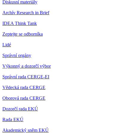
Diskusní materiály
Archív Research in Brief
IDEA Think Tank
Zeptejte se odborníka
Lidé
Správní orgány
Výkonný a dozorčí výbor
Správní rada CERGE-EI
Vědecká rada CERGE
Oborová rada CERGE
Dozorčí rada EKÚ
Rada EKÚ
Akademický sněm EKÚ