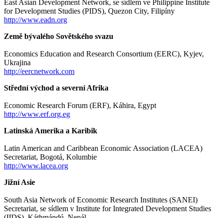
East Asian Development Network, se sídlem ve Philippine Institute
for Development Studies (PIDS), Quezon City, Filipíny
http://www.eadn.org
Země bývalého Sovětského svazu
Economics Education and Research Consortium (EERC), Kyjev,
Ukrajina
http://eercnetwork.com
Střední východ a severní Afrika
Economic Research Forum (ERF), Káhira, Egypt
http://www.erf.org.eg
Latinská Amerika a Karibik
Latin American and Caribbean Economic Association (LACEA)
Secretariat, Bogotá, Kolumbie
http://www.lacea.org
Jižní Asie
South Asia Network of Economic Research Institutes (SANEI)
Secretariat, se sídlem v Institute for Integrated Development Studies
(IIDS),
Káthmándú, Nepál