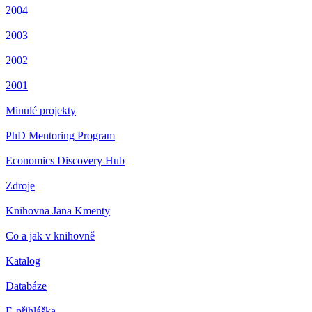
2004
2003
2002
2001
Minulé projekty
PhD Mentoring Program
Economics Discovery Hub
Zdroje
Knihovna Jana Kmenty
Co a jak v knihovně
Katalog
Databáze
E-přihláška