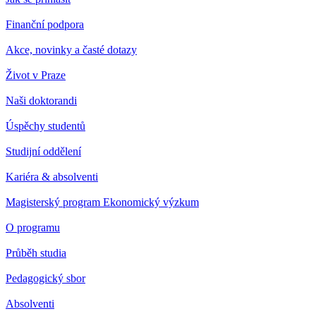
Finanční podpora
Akce, novinky a časté dotazy
Život v Praze
Naši doktorandi
Úspěchy studentů
Studijní oddělení
Kariéra & absolventi
Magisterský program Ekonomický výzkum
O programu
Průběh studia
Pedagogický sbor
Absolventi