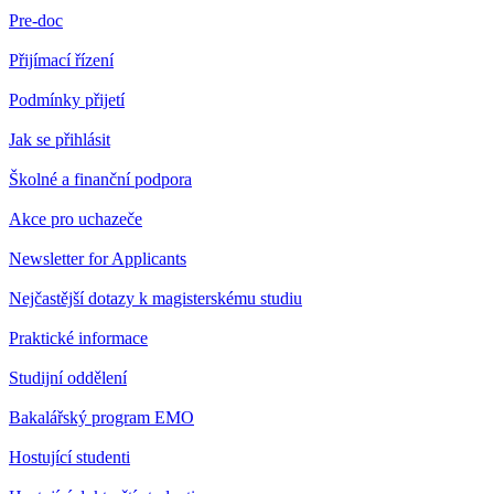
Pre-doc
Přijímací řízení
Podmínky přijetí
Jak se přihlásit
Školné a finanční podpora
Akce pro uchazeče
Newsletter for Applicants
Nejčastější dotazy k magisterskému studiu
Praktické informace
Studijní oddělení
Bakalářský program EMO
Hostující studenti