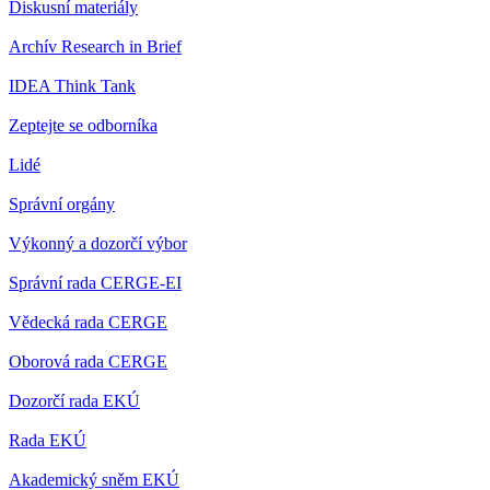
Diskusní materiály
Archív Research in Brief
IDEA Think Tank
Zeptejte se odborníka
Lidé
Správní orgány
Výkonný a dozorčí výbor
Správní rada CERGE-EI
Vědecká rada CERGE
Oborová rada CERGE
Dozorčí rada EKÚ
Rada EKÚ
Akademický sněm EKÚ