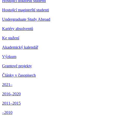
Hostující doktorští studenti
Hostující magisterští studenti
Undergraduate Study Abroad
Kariéry absolventů
Ke stažení
Akademický kalendář
Výzkum
Grantové projekty
Články v časopisech
2021–
2016–2020
2011–2015
–2010