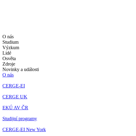
O nás
Studium
Výzkum
Lidé
Osvěta
Zdroje
Novinky a události
O nás
CERGE-EI
CERGE UK
EKÚ AV ČR
Studijní programy
CERGE-EI New York