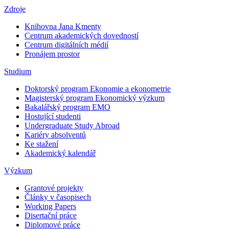
Zdroje
Knihovna Jana Kmenty
Centrum akademických dovedností
Centrum digitálních médií
Pronájem prostor
Studium
Doktorský program Ekonomie a ekonometrie
Magisterský program Ekonomický výzkum
Bakalářský program EMO
Hostující studenti
Undergraduate Study Abroad
Kariéry absolventů
Ke stažení
Akademický kalendář
Výzkum
Grantové projekty
Články v časopisech
Working Papers
Disertační práce
Diplomové práce