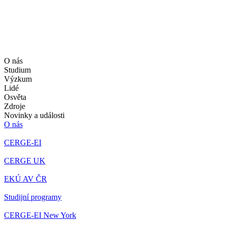
O nás
Studium
Výzkum
Lidé
Osvěta
Zdroje
Novinky a události
O nás
CERGE-EI
CERGE UK
EKÚ AV ČR
Studijní programy
CERGE-EI New York