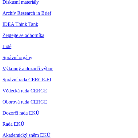
Diskusní materiály
Archív Research in Brief
IDEA Think Tank
Zeptejte se odborníka
Lidé
Správní orgány
Výkonný a dozorčí výbor
Správní rada CERGE-EI
Vědecká rada CERGE
Oborová rada CERGE
Dozorčí rada EKÚ
Rada EKÚ
Akademický sněm EKÚ