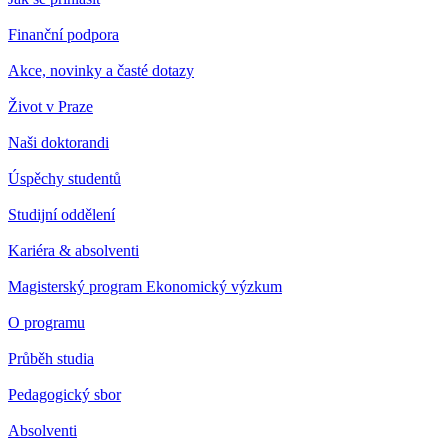
Finanční podpora
Akce, novinky a časté dotazy
Život v Praze
Naši doktorandi
Úspěchy studentů
Studijní oddělení
Kariéra & absolventi
Magisterský program Ekonomický výzkum
O programu
Průběh studia
Pedagogický sbor
Absolventi