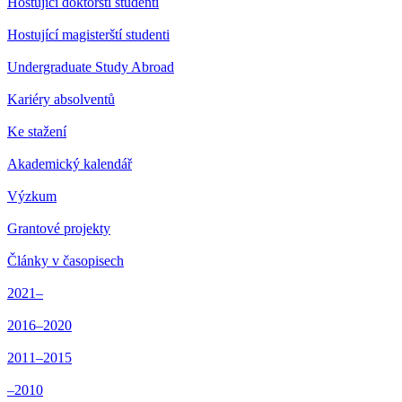
Hostující doktorští studenti
Hostující magisterští studenti
Undergraduate Study Abroad
Kariéry absolventů
Ke stažení
Akademický kalendář
Výzkum
Grantové projekty
Články v časopisech
2021–
2016–2020
2011–2015
–2010