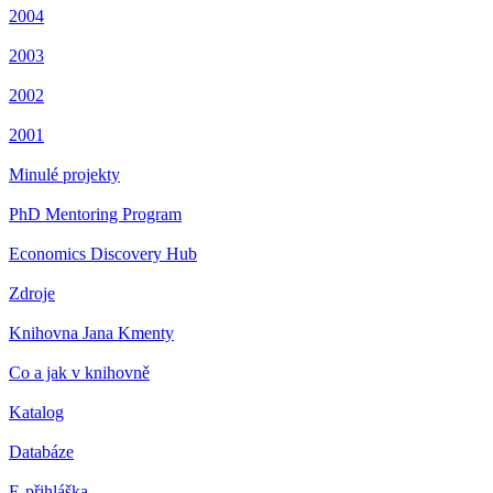
2004
2003
2002
2001
Minulé projekty
PhD Mentoring Program
Economics Discovery Hub
Zdroje
Knihovna Jana Kmenty
Co a jak v knihovně
Katalog
Databáze
E-přihláška