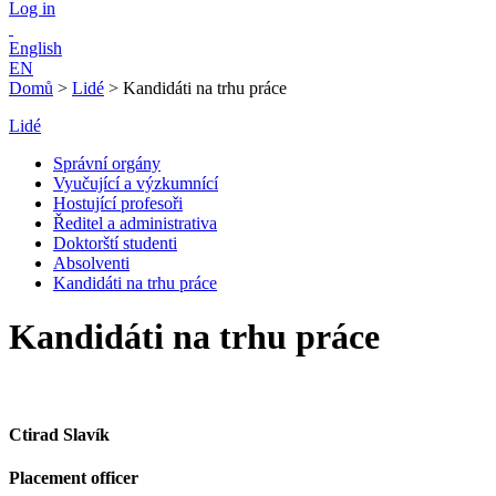
Log in
English
EN
Domů
>
Lidé
>
Kandidáti na trhu práce
Lidé
Správní orgány
Vyučující a výzkumnící
Hostující profesoři
Ředitel a administrativa
Doktorští studenti
Absolventi
Kandidáti na trhu práce
Kandidáti na trhu práce
Ctirad Slavík
Placement officer