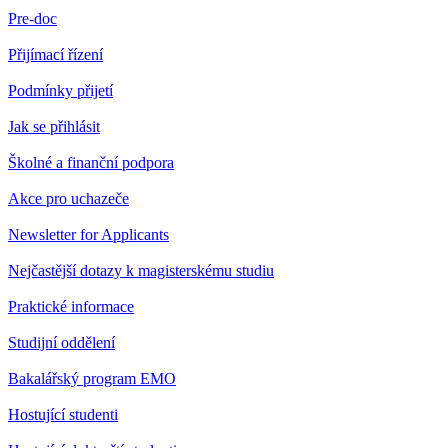
Pre-doc
Přijímací řízení
Podmínky přijetí
Jak se přihlásit
Školné a finanční podpora
Akce pro uchazeče
Newsletter for Applicants
Nejčastější dotazy k magisterskému studiu
Praktické informace
Studijní oddělení
Bakalářský program EMO
Hostující studenti