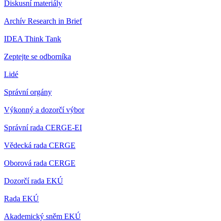
Diskusní materiály
Archív Research in Brief
IDEA Think Tank
Zeptejte se odborníka
Lidé
Správní orgány
Výkonný a dozorčí výbor
Správní rada CERGE-EI
Vědecká rada CERGE
Oborová rada CERGE
Dozorčí rada EKÚ
Rada EKÚ
Akademický sněm EKÚ