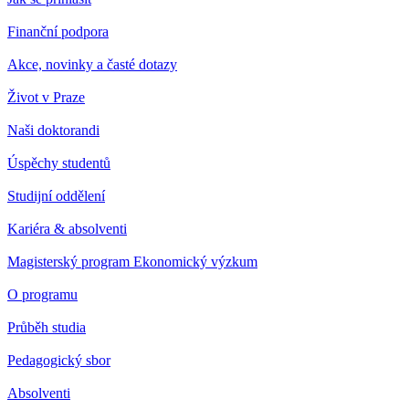
Finanční podpora
Akce, novinky a časté dotazy
Život v Praze
Naši doktorandi
Úspěchy studentů
Studijní oddělení
Kariéra & absolventi
Magisterský program Ekonomický výzkum
O programu
Průběh studia
Pedagogický sbor
Absolventi