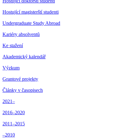
Hostující doktorští studenti
Hostující magisterští studenti
Undergraduate Study Abroad
Kariéry absolventů
Ke stažení
Akademický kalendář
Výzkum
Grantové projekty
Články v časopisech
2021–
2016–2020
2011–2015
–2010