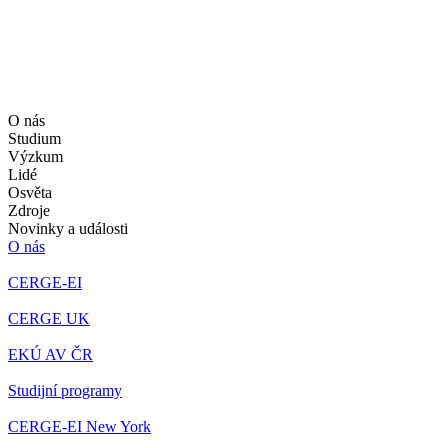
O nás
Studium
Výzkum
Lidé
Osvěta
Zdroje
Novinky a události
O nás
CERGE-EI
CERGE UK
EKÚ AV ČR
Studijní programy
CERGE-EI New York