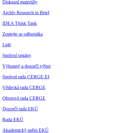
Diskusní materiály
Archív Research in Brief
IDEA Think Tank
Zeptejte se odborníka
Lidé
Správní orgány
Výkonný a dozorčí výbor
Správní rada CERGE-EI
Vědecká rada CERGE
Oborová rada CERGE
Dozorčí rada EKÚ
Rada EKÚ
Akademický sněm EKÚ