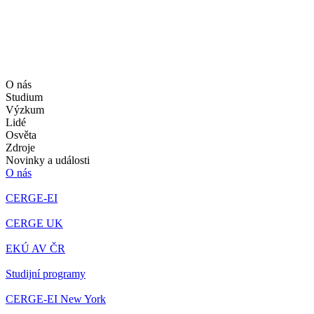
O nás
Studium
Výzkum
Lidé
Osvěta
Zdroje
Novinky a události
O nás
CERGE-EI
CERGE UK
EKÚ AV ČR
Studijní programy
CERGE-EI New York