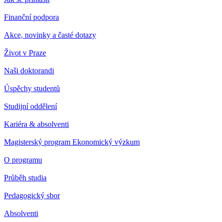
Finanční podpora
Akce, novinky a časté dotazy
Život v Praze
Naši doktorandi
Úspěchy studentů
Studijní oddělení
Kariéra & absolventi
Magisterský program Ekonomický výzkum
O programu
Průběh studia
Pedagogický sbor
Absolventi