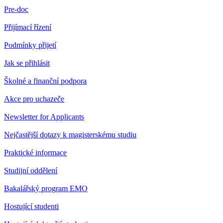
Pre-doc
Přijímací řízení
Podmínky přijetí
Jak se přihlásit
Školné a finanční podpora
Akce pro uchazeče
Newsletter for Applicants
Nejčastější dotazy k magisterskému studiu
Praktické informace
Studijní oddělení
Bakalářský program EMO
Hostující studenti