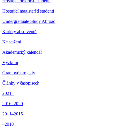
Hostující doktorští studenti
Hostující magisterští studenti
Undergraduate Study Abroad
Kariéry absolventů
Ke stažení
Akademický kalendář
Výzkum
Grantové projekty
Články v časopisech
2021–
2016–2020
2011–2015
–2010