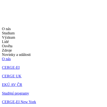
O nás
Studium
Výzkum
Lidé
Osvěta
Zdroje
Novinky a události
O nás
CERGE-EI
CERGE UK
EKÚ AV ČR
Studijní programy
CERGE-EI New York