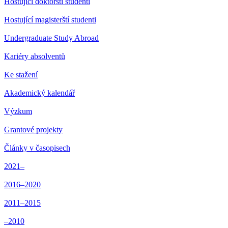
Hostující doktorští studenti
Hostující magisterští studenti
Undergraduate Study Abroad
Kariéry absolventů
Ke stažení
Akademický kalendář
Výzkum
Grantové projekty
Články v časopisech
2021–
2016–2020
2011–2015
–2010