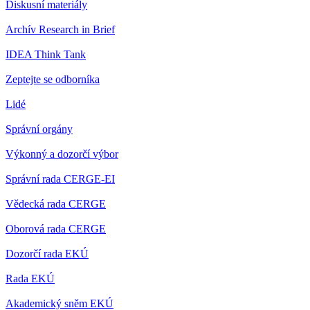
Diskusní materiály
Archív Research in Brief
IDEA Think Tank
Zeptejte se odborníka
Lidé
Správní orgány
Výkonný a dozorčí výbor
Správní rada CERGE-EI
Vědecká rada CERGE
Oborová rada CERGE
Dozorčí rada EKÚ
Rada EKÚ
Akademický sněm EKÚ