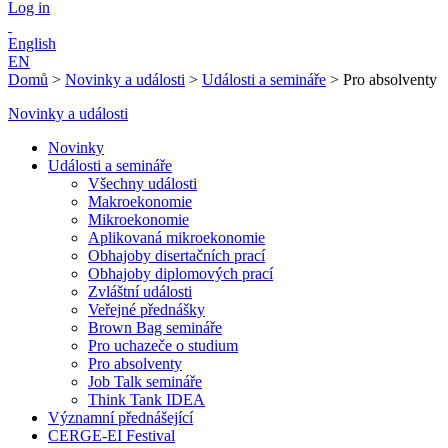
Log in
English
EN
Domů
>
Novinky a události
>
Události a semináře
>
Pro absolventy
Novinky a události
Novinky
Události a semináře
Všechny události
Makroekonomie
Mikroekonomie
Aplikovaná mikroekonomie
Obhajoby disertačních prací
Obhajoby diplomových prací
Zvláštní události
Veřejné přednášky
Brown Bag semináře
Pro uchazeče o studium
Pro absolventy
Job Talk semináře
Think Tank IDEA
Významní přednášející
CERGE-EI Festival