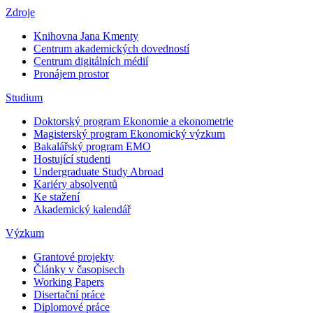
Zdroje
Knihovna Jana Kmenty
Centrum akademických dovedností
Centrum digitálních médií
Pronájem prostor
Studium
Doktorský program Ekonomie a ekonometrie
Magisterský program Ekonomický výzkum
Bakalářský program EMO
Hostující studenti
Undergraduate Study Abroad
Kariéry absolventů
Ke stažení
Akademický kalendář
Výzkum
Grantové projekty
Články v časopisech
Working Papers
Disertační práce
Diplomové práce