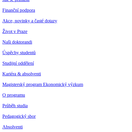
Finanční podpora
Akce, novinky a časté dotazy
Život v Praze
Naši doktorandi
Úspěchy studentů
Studijní oddělení
Kariéra & absolventi
Magisterský program Ekonomický výzkum
O programu
Průběh studia
Pedagogický sbor
Absolventi