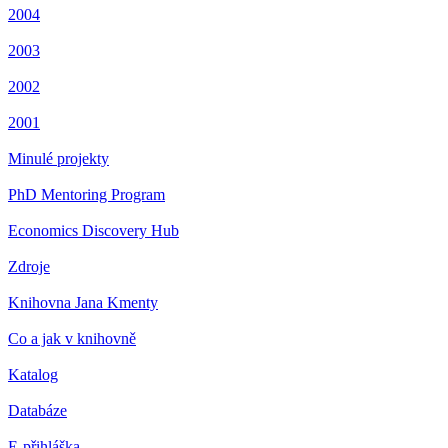
2004
2003
2002
2001
Minulé projekty
PhD Mentoring Program
Economics Discovery Hub
Zdroje
Knihovna Jana Kmenty
Co a jak v knihovně
Katalog
Databáze
E-přihláška