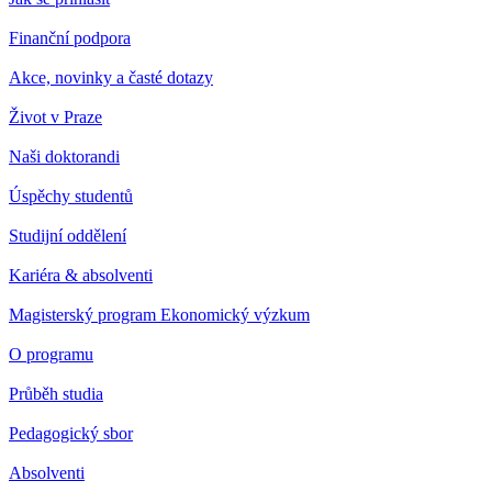
Finanční podpora
Akce, novinky a časté dotazy
Život v Praze
Naši doktorandi
Úspěchy studentů
Studijní oddělení
Kariéra & absolventi
Magisterský program Ekonomický výzkum
O programu
Průběh studia
Pedagogický sbor
Absolventi