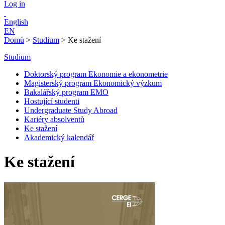
Log in
English
EN
Domů
>
Studium
>
Ke stažení
Studium
Doktorský program Ekonomie a ekonometrie
Magisterský program Ekonomický výzkum
Bakalářský program EMO
Hostující studenti
Undergraduate Study Abroad
Kariéry absolventů
Ke stažení
Akademický kalendář
Ke stažení