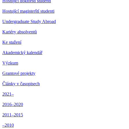
Hostující doktorští studenti
Hostující magisterští studenti
Undergraduate Study Abroad
Kariéry absolventů
Ke stažení
Akademický kalendář
Výzkum
Grantové projekty
Články v časopisech
2021–
2016–2020
2011–2015
–2010