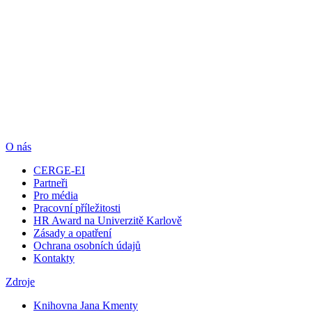
O nás
CERGE-EI
Partneři
Pro média
Pracovní příležitosti
HR Award na Univerzitě Karlově
Zásady a opatření
Ochrana osobních údajů
Kontakty
Zdroje
Knihovna Jana Kmenty