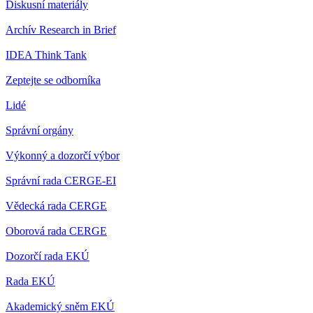
Diskusní materiály
Archív Research in Brief
IDEA Think Tank
Zeptejte se odborníka
Lidé
Správní orgány
Výkonný a dozorčí výbor
Správní rada CERGE-EI
Vědecká rada CERGE
Oborová rada CERGE
Dozorčí rada EKÚ
Rada EKÚ
Akademický sněm EKÚ