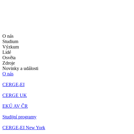
O nás
Studium
Výzkum
Lidé
Osvěta
Zdroje
Novinky a události
O nás
CERGE-EI
CERGE UK
EKÚ AV ČR
Studijní programy
CERGE-EI New York