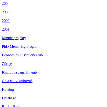
2004
2003
2002
2001
Minulé projekty
PhD Mentoring Program
Economics Discovery Hub
Zdroje
Knihovna Jana Kmenty
Co a jak v knihovně
Katalog
Databáze
E-přihláška