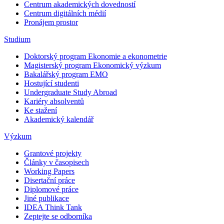
Centrum akademických dovedností
Centrum digitálních médií
Pronájem prostor
Studium
Doktorský program Ekonomie a ekonometrie
Magisterský program Ekonomický výzkum
Bakalářský program EMO
Hostující studenti
Undergraduate Study Abroad
Kariéry absolventů
Ke stažení
Akademický kalendář
Výzkum
Grantové projekty
Články v časopisech
Working Papers
Disertační práce
Diplomové práce
Jiné publikace
IDEA Think Tank
Zeptejte se odborníka