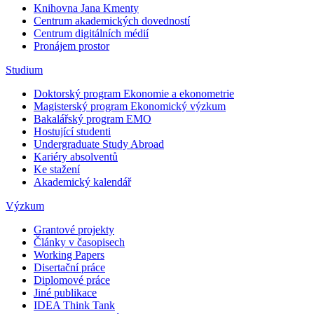
Knihovna Jana Kmenty
Centrum akademických dovedností
Centrum digitálních médií
Pronájem prostor
Studium
Doktorský program Ekonomie a ekonometrie
Magisterský program Ekonomický výzkum
Bakalářský program EMO
Hostující studenti
Undergraduate Study Abroad
Kariéry absolventů
Ke stažení
Akademický kalendář
Výzkum
Grantové projekty
Články v časopisech
Working Papers
Disertační práce
Diplomové práce
Jiné publikace
IDEA Think Tank