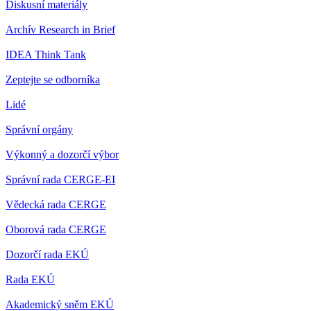
Diskusní materiály
Archív Research in Brief
IDEA Think Tank
Zeptejte se odborníka
Lidé
Správní orgány
Výkonný a dozorčí výbor
Správní rada CERGE-EI
Vědecká rada CERGE
Oborová rada CERGE
Dozorčí rada EKÚ
Rada EKÚ
Akademický sněm EKÚ