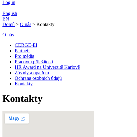
Log in
English
EN
Domů
>
O nás
>
Kontakty
O nás
CERGE-EI
Partneři
Pro média
Pracovní příležitosti
HR Award na Univerzitě Karlově
Zásady a opatření
Ochrana osobních údajů
Kontakty
Kontakty