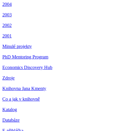
2004
2003
2002
2001
Minulé projekty
PhD Mentoring Program
Economics Discovery Hub
Zdroje
Knihovna Jana Kmenty
Co a jak v knihovně
Katalog
Databáze
E-přihláška