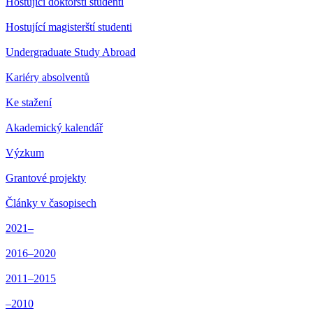
Hostující doktorští studenti
Hostující magisterští studenti
Undergraduate Study Abroad
Kariéry absolventů
Ke stažení
Akademický kalendář
Výzkum
Grantové projekty
Články v časopisech
2021–
2016–2020
2011–2015
–2010