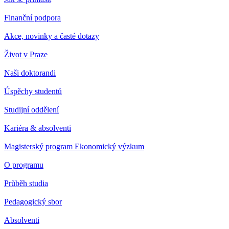
Finanční podpora
Akce, novinky a časté dotazy
Život v Praze
Naši doktorandi
Úspěchy studentů
Studijní oddělení
Kariéra & absolventi
Magisterský program Ekonomický výzkum
O programu
Průběh studia
Pedagogický sbor
Absolventi