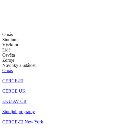
O nás
Studium
Výzkum
Lidé
Osvěta
Zdroje
Novinky a události
O nás
CERGE-EI
CERGE UK
EKÚ AV ČR
Studijní programy
CERGE-EI New York