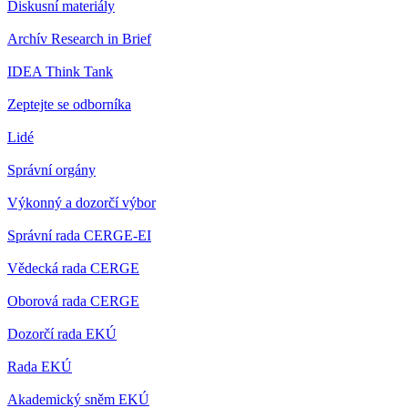
Diskusní materiály
Archív Research in Brief
IDEA Think Tank
Zeptejte se odborníka
Lidé
Správní orgány
Výkonný a dozorčí výbor
Správní rada CERGE-EI
Vědecká rada CERGE
Oborová rada CERGE
Dozorčí rada EKÚ
Rada EKÚ
Akademický sněm EKÚ