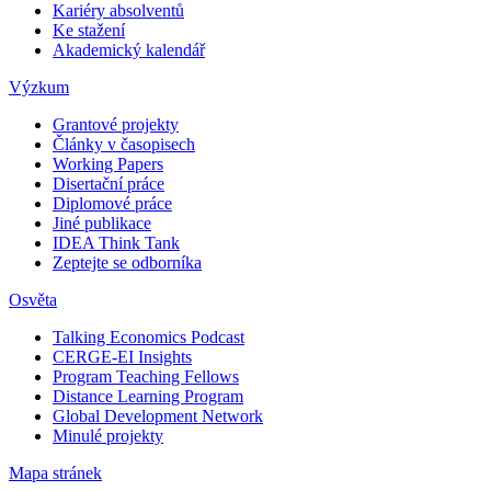
Kariéry absolventů
Ke stažení
Akademický kalendář
Výzkum
Grantové projekty
Články v časopisech
Working Papers
Disertační práce
Diplomové práce
Jiné publikace
IDEA Think Tank
Zeptejte se odborníka
Osvěta
Talking Economics Podcast
CERGE-EI Insights
Program Teaching Fellows
Distance Learning Program
Global Development Network
Minulé projekty
Mapa stránek