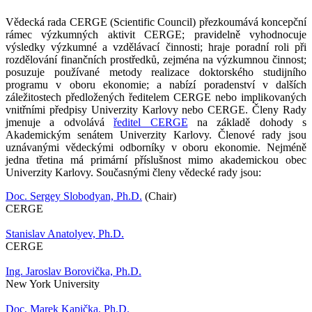
Vědecká r
ada CERGE (Scientific Council) přezkoumává koncepční
rámec výzkumných aktivit CERGE;
pravidelně vyhodnocuje
výsledky výzkumné a vzdělávací činnosti;
hraje poradní roli při
rozdělování finančních prostředků, zejména na výzkumnou činnost;
posuzuje používané metody realizace doktorského studijního
programu v oboru ekonomie;
a nabízí poradenství v dalších
záležitostech předložených ředitelem CERGE nebo implikovaných
vnitřními předpisy Univerzity Karlovy nebo CERGE.
Členy Rady
jmenuje a odvolává
ředitel CERGE
na základě dohody s
Akademickým senátem Univerzity Karlovy.
Členové rady jsou
uznávanými vědeckými odborníky v oboru ekonomie.
Nejméně
jedna třetina má primární příslušnost mimo akademickou obec
Univerzity Karlovy.
Současnými členy vědecké rady jsou:
Doc. Sergey Slobodyan, Ph.D.
(Chair)
CERGE
Stanislav Anatolyev, Ph.D.
CERGE
Ing. Jaroslav Borovička, Ph.D.
New York University
Doc. Marek Kapička, Ph.D.