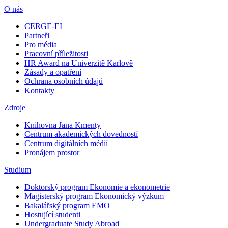
O nás
CERGE-EI
Partneři
Pro média
Pracovní příležitosti
HR Award na Univerzitě Karlově
Zásady a opatření
Ochrana osobních údajů
Kontakty
Zdroje
Knihovna Jana Kmenty
Centrum akademických dovedností
Centrum digitálních médií
Pronájem prostor
Studium
Doktorský program Ekonomie a ekonometrie
Magisterský program Ekonomický výzkum
Bakalářský program EMO
Hostující studenti
Undergraduate Study Abroad