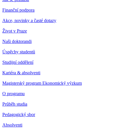
Finanční podpora
Akce, novinky a časté dotazy
Život v Praze
Naši doktorandi
Úspěchy studentů
Studijní oddělení
Kariéra & absolventi
Magisterský program Ekonomický výzkum
O programu
Průběh studia
Pedagogický sbor
Absolventi