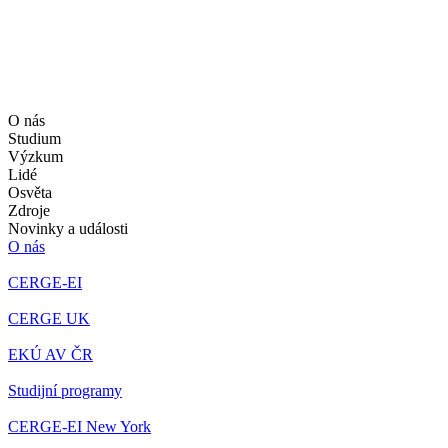
O nás
Studium
Výzkum
Lidé
Osvěta
Zdroje
Novinky a události
O nás
CERGE-EI
CERGE UK
EKÚ AV ČR
Studijní programy
CERGE-EI New York