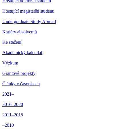
Hostující doktorští studenti
Hostující magisterští studenti
Undergraduate Study Abroad
Kariéry absolventů
Ke stažení
Akademický kalendář
Výzkum
Grantové projekty
Články v časopisech
2021–
2016–2020
2011–2015
–2010