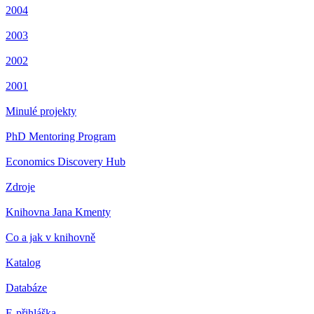
2004
2003
2002
2001
Minulé projekty
PhD Mentoring Program
Economics Discovery Hub
Zdroje
Knihovna Jana Kmenty
Co a jak v knihovně
Katalog
Databáze
E-přihláška