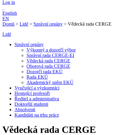
Log in
English
EN
Domů
>
Lidé
>
Správní orgány
>
Vědecká rada CERGE
Lidé
Správní orgány
Výkonný a dozorčí výbor
Správní rada CERGE-EI
Vědecká rada CERGE
Oborová rada CERGE
Dozorčí rada EKÚ
Rada EKÚ
Akademický sněm EKÚ
Vyučující a výzkumnící
Hostující profesoři
Ředitel a administrativa
Doktorští studenti
Absolventi
Kandidáti na trhu práce
Vědecká rada CERGE