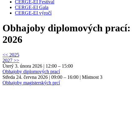
CERGE-EI Festival
CERGE-EI Gala
CERGE-EI výročí
Obhajoby diplomových prací:
2026
<< 2025
2027 >>
Úterý 3. února 2026 | 12:00 – 15:00
Obhajoby diplomových prací
Středa 24. června 2026 | 09:00 – 16:00
| Místnost 3
Obhajoby magisterských prcí