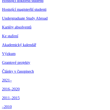
Hostující doktorští studenti
Hostující magisterští studenti
Undergraduate Study Abroad
Kariéry absolventů
Ke stažení
Akademický kalendář
Výzkum
Grantové projekty
Články v časopisech
2021–
2016–2020
2011–2015
–2010