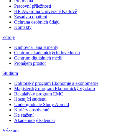
Pro média
Pracovní příležitosti
HR Award na Univerzitě Karlově
Zásady a opatření
Ochrana osobních údajů
Kontakty
Zdroje
Knihovna Jana Kmenty
Centrum akademických dovedností
Centrum digitálních médií
Pronájem prostor
Studium
Doktorský program Ekonomie a ekonometrie
Magisterský program Ekonomický výzkum
Bakalářský program EMO
Hostující studenti
Undergraduate Study Abroad
Kariéry absolventů
Ke stažení
Akademický kalendář
Výzkum