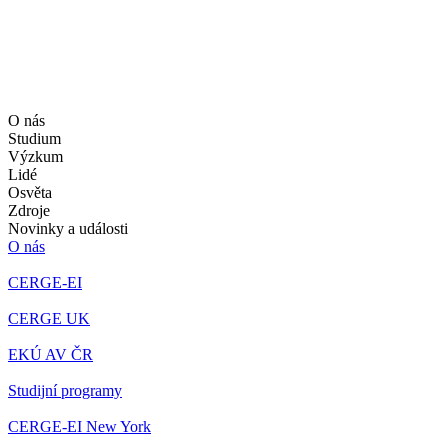
O nás
Studium
Výzkum
Lidé
Osvěta
Zdroje
Novinky a události
O nás
CERGE-EI
CERGE UK
EKÚ AV ČR
Studijní programy
CERGE-EI New York