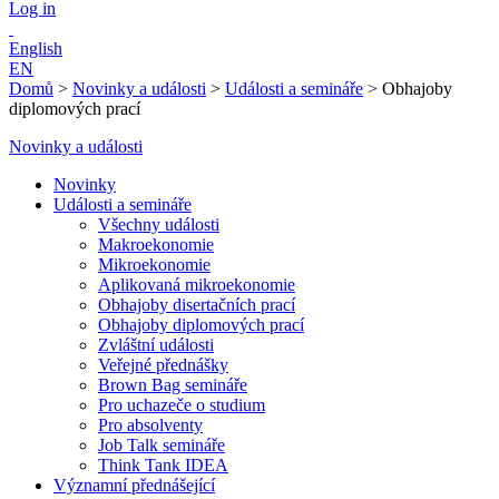
Log in
English
EN
Domů
>
Novinky a události
>
Události a semináře
>
Obhajoby
diplomových prací
Novinky a události
Novinky
Události a semináře
Všechny události
Makroekonomie
Mikroekonomie
Aplikovaná mikroekonomie
Obhajoby disertačních prací
Obhajoby diplomových prací
Zvláštní události
Veřejné přednášky
Brown Bag semináře
Pro uchazeče o studium
Pro absolventy
Job Talk semináře
Think Tank IDEA
Významní přednášející