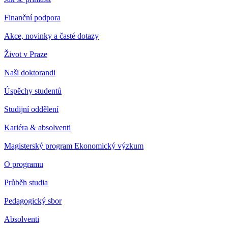
Finanční podpora
Akce, novinky a časté dotazy
Život v Praze
Naši doktorandi
Úspěchy studentů
Studijní oddělení
Kariéra & absolventi
Magisterský program Ekonomický výzkum
O programu
Průběh studia
Pedagogický sbor
Absolventi