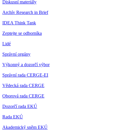
Diskusní materiály
Archív Research in Brief
IDEA Think Tank
Zeptejte se odborníka
Lidé
Správní orgány
Výkonný a dozorčí výbor
Správní rada CERGE-EI
Vědecká rada CERGE
Oborová rada CERGE
Dozorčí rada EKÚ
Rada EKÚ
Akademický sněm EKÚ