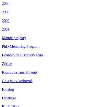
2004
2003
2002
2001
Minulé projekty
PhD Mentoring Program
Economics Discovery Hub
Zdroje
Knihovna Jana Kmenty
Co a jak v knihovně
Katalog
Databáze
E-přihláška