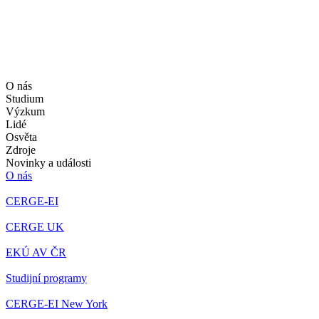
O nás
Studium
Výzkum
Lidé
Osvěta
Zdroje
Novinky a události
O nás
CERGE-EI
CERGE UK
EKÚ AV ČR
Studijní programy
CERGE-EI New York