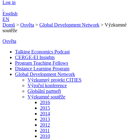
Log in
English
EN
Domů
>
Osvěta
>
Global Development Network
>
Výzkumné
soutěže
Osvěta
Talking Economics Podcast
CERGE-EI Insights
Program Teaching Fellows
Distance Learning Program
Global Development Network
Výzkumný projekt CITIES
Výroční konference
Globální partneři
Výzkumné soutěže
2016
2015
2014
2013
2012
2011
2010