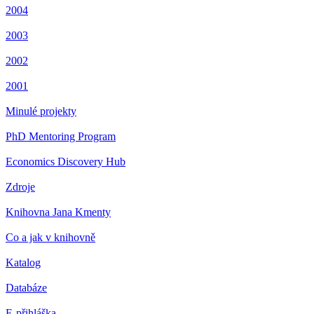
2004
2003
2002
2001
Minulé projekty
PhD Mentoring Program
Economics Discovery Hub
Zdroje
Knihovna Jana Kmenty
Co a jak v knihovně
Katalog
Databáze
E-přihláška