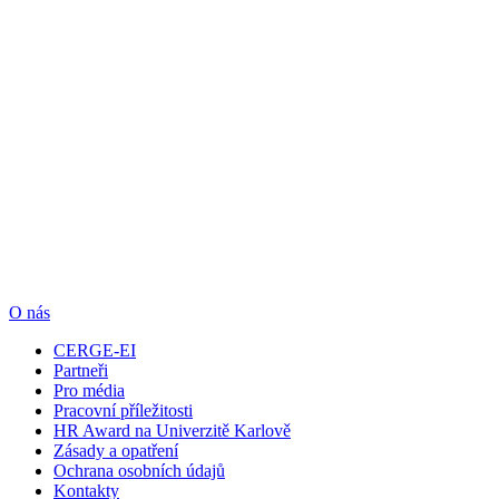
O nás
CERGE-EI
Partneři
Pro média
Pracovní příležitosti
HR Award na Univerzitě Karlově
Zásady a opatření
Ochrana osobních údajů
Kontakty