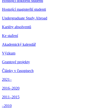
Hostující doktorští studenti
Hostující magisterští studenti
Undergraduate Study Abroad
Kariéry absolventů
Ke stažení
Akademický kalendář
Výzkum
Grantové projekty
Články v časopisech
2021–
2016–2020
2011–2015
–2010