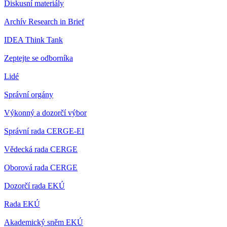
Diskusní materiály
Archív Research in Brief
IDEA Think Tank
Zeptejte se odborníka
Lidé
Správní orgány
Výkonný a dozorčí výbor
Správní rada CERGE-EI
Vědecká rada CERGE
Oborová rada CERGE
Dozorčí rada EKÚ
Rada EKÚ
Akademický sněm EKÚ