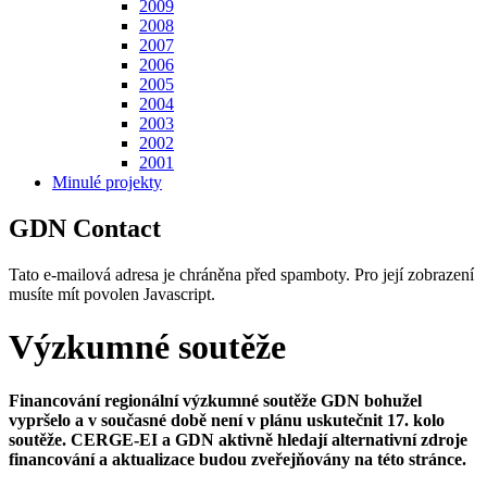
2009
2008
2007
2006
2005
2004
2003
2002
2001
Minulé projekty
GDN Contact
Tato e-mailová adresa je chráněna před spamboty. Pro její zobrazení
musíte mít povolen Javascript.
Výzkumné soutěže
Financování regionální výzkumné soutěže GDN bohužel
vypršelo a v současné době není v plánu uskutečnit 17. kolo
soutěže.
CERGE-EI a GDN aktivně hledají alternativní zdroje
financování a aktualizace budou zveřejňovány na této stránce.