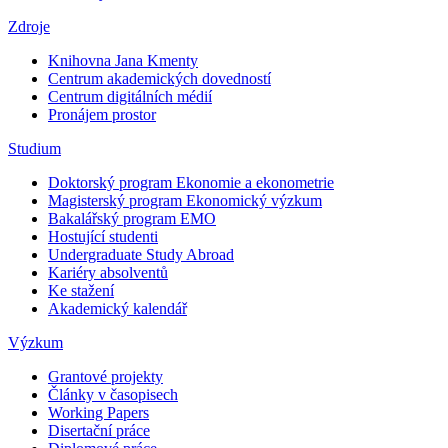
Zdroje
Knihovna Jana Kmenty
Centrum akademických dovedností
Centrum digitálních médií
Pronájem prostor
Studium
Doktorský program Ekonomie a ekonometrie
Magisterský program Ekonomický výzkum
Bakalářský program EMO
Hostující studenti
Undergraduate Study Abroad
Kariéry absolventů
Ke stažení
Akademický kalendář
Výzkum
Grantové projekty
Články v časopisech
Working Papers
Disertační práce