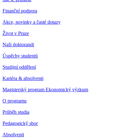
Finanční podpora
Akce, novinky a časté dotazy
Život v Praze
Naši doktorandi
Úspěchy studentů
Studijní oddělení
Kariéra & absolventi
Magisterský program Ekonomický výzkum
O programu
Průběh studia
Pedagogický sbor
Absolventi