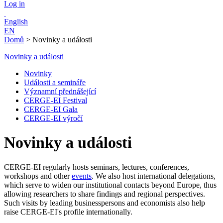
Log in
English
EN
Domů
>
Novinky a události
Novinky a události
Novinky
Události a semináře
Významní přednášející
CERGE-EI Festival
CERGE-EI Gala
CERGE-EI výročí
Novinky a události
CERGE-EI regularly hosts seminars, lectures, conferences,
workshops and other
events
. We also host international delegations,
which serve to widen our institutional contacts beyond Europe, thus
allowing researchers to share findings and regional perspectives.
Such visits by leading businesspersons and economists also help
raise CERGE-EI's profile internationally.