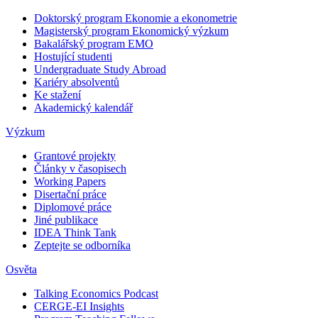
Doktorský program Ekonomie a ekonometrie
Magisterský program Ekonomický výzkum
Bakalářský program EMO
Hostující studenti
Undergraduate Study Abroad
Kariéry absolventů
Ke stažení
Akademický kalendář
Výzkum
Grantové projekty
Články v časopisech
Working Papers
Disertační práce
Diplomové práce
Jiné publikace
IDEA Think Tank
Zeptejte se odborníka
Osvěta
Talking Economics Podcast
CERGE-EI Insights