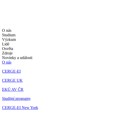
O nás
Studium
Výzkum
Lidé
Osvěta
Zdroje
Novinky a události
O nás
CERGE-EI
CERGE UK
EKÚ AV ČR
Studijní programy
CERGE-EI New York