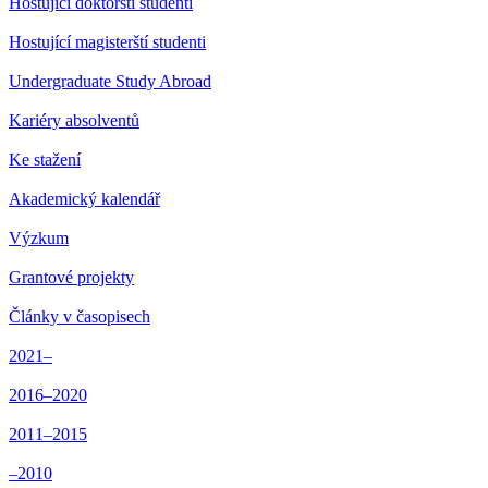
Hostující doktorští studenti
Hostující magisterští studenti
Undergraduate Study Abroad
Kariéry absolventů
Ke stažení
Akademický kalendář
Výzkum
Grantové projekty
Články v časopisech
2021–
2016–2020
2011–2015
–2010