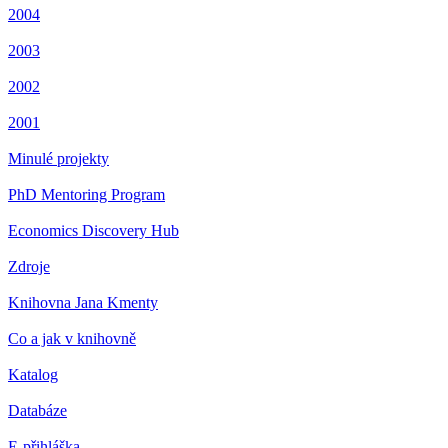
2004
2003
2002
2001
Minulé projekty
PhD Mentoring Program
Economics Discovery Hub
Zdroje
Knihovna Jana Kmenty
Co a jak v knihovně
Katalog
Databáze
E-přihláška