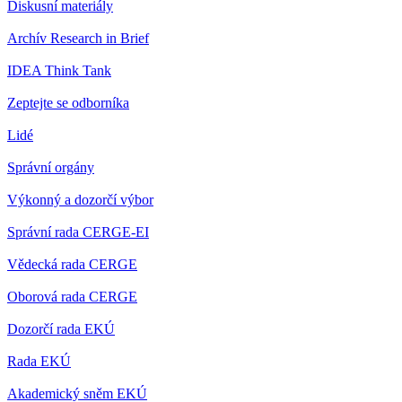
Diskusní materiály
Archív Research in Brief
IDEA Think Tank
Zeptejte se odborníka
Lidé
Správní orgány
Výkonný a dozorčí výbor
Správní rada CERGE-EI
Vědecká rada CERGE
Oborová rada CERGE
Dozorčí rada EKÚ
Rada EKÚ
Akademický sněm EKÚ