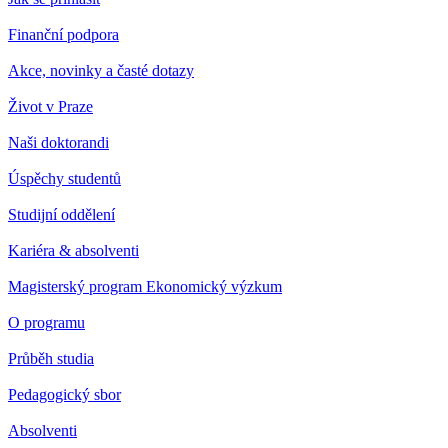
Finanční podpora
Akce, novinky a časté dotazy
Život v Praze
Naši doktorandi
Úspěchy studentů
Studijní oddělení
Kariéra & absolventi
Magisterský program Ekonomický výzkum
O programu
Průběh studia
Pedagogický sbor
Absolventi