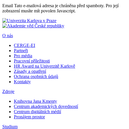
Email
Tato e-mailová adresa je chráněna před spamboty. Pro její
zobrazení musíte mít povolen Javascript.
O nás
CERGE-EI
Partneři
Pro média
Pracovní příležitosti
HR Award na Univerzitě Karlově
Zásady a opatření
Ochrana osobních údajů
Kontakty
Zdroje
Knihovna Jana Kmenty
Centrum akademických dovedností
Centrum digitálních médií
Pronájem prostor
Studium