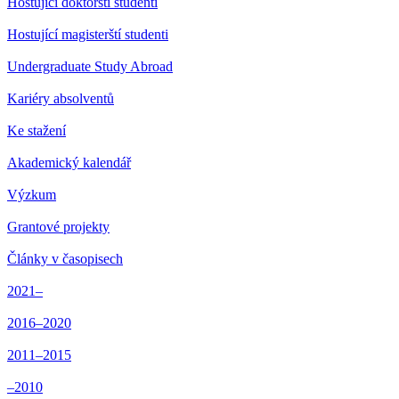
Hostující doktorští studenti
Hostující magisterští studenti
Undergraduate Study Abroad
Kariéry absolventů
Ke stažení
Akademický kalendář
Výzkum
Grantové projekty
Články v časopisech
2021–
2016–2020
2011–2015
–2010