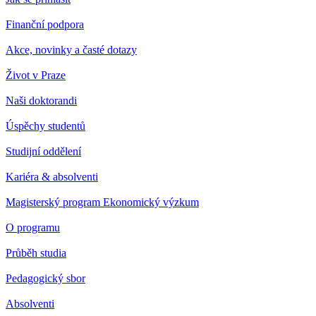
Finanční podpora
Akce, novinky a časté dotazy
Život v Praze
Naši doktorandi
Úspěchy studentů
Studijní oddělení
Kariéra & absolventi
Magisterský program Ekonomický výzkum
O programu
Průběh studia
Pedagogický sbor
Absolventi