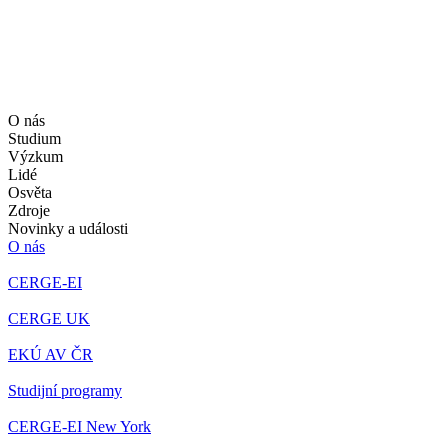
O nás
Studium
Výzkum
Lidé
Osvěta
Zdroje
Novinky a události
O nás
CERGE-EI
CERGE UK
EKÚ AV ČR
Studijní programy
CERGE-EI New York