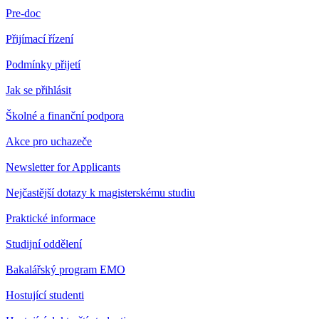
Pre-doc
Přijímací řízení
Podmínky přijetí
Jak se přihlásit
Školné a finanční podpora
Akce pro uchazeče
Newsletter for Applicants
Nejčastější dotazy k magisterskému studiu
Praktické informace
Studijní oddělení
Bakalářský program EMO
Hostující studenti