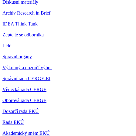
Diskusní materiály
Archív Research in Brief
IDEA Think Tank
Zeptejte se odborníka
Lidé
Správní orgány
Výkonný a dozorčí výbor
Správní rada CERGE-EI
Vědecká rada CERGE
Oborová rada CERGE
Dozorčí rada EKÚ
Rada EKÚ
Akademický sněm EKÚ