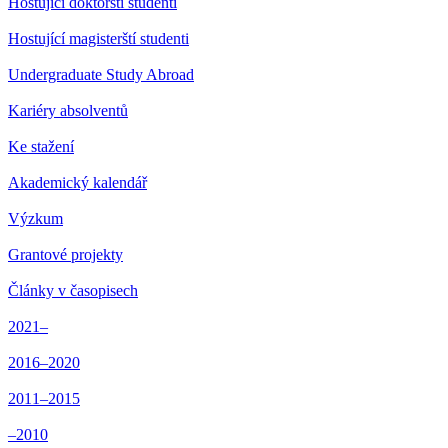
Hostující doktorští studenti
Hostující magisterští studenti
Undergraduate Study Abroad
Kariéry absolventů
Ke stažení
Akademický kalendář
Výzkum
Grantové projekty
Články v časopisech
2021–
2016–2020
2011–2015
–2010