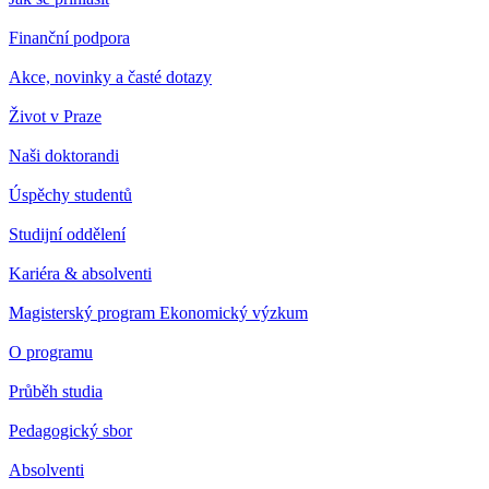
Finanční podpora
Akce, novinky a časté dotazy
Život v Praze
Naši doktorandi
Úspěchy studentů
Studijní oddělení
Kariéra & absolventi
Magisterský program Ekonomický výzkum
O programu
Průběh studia
Pedagogický sbor
Absolventi