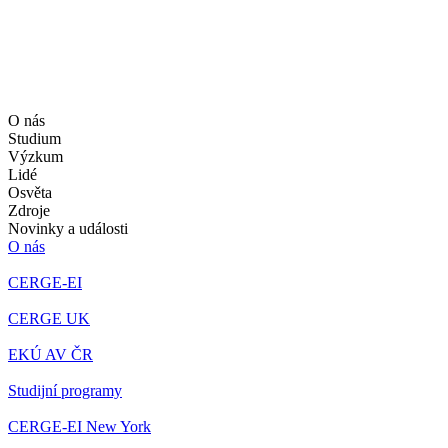
O nás
Studium
Výzkum
Lidé
Osvěta
Zdroje
Novinky a události
O nás
CERGE-EI
CERGE UK
EKÚ AV ČR
Studijní programy
CERGE-EI New York