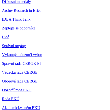
Diskusní materiály
Archív Research in Brief
IDEA Think Tank
Zeptejte se odborníka
Lidé
Správní orgány
Výkonný a dozorčí výbor
Správní rada CERGE-EI
Vědecká rada CERGE
Oborová rada CERGE
Dozorčí rada EKÚ
Rada EKÚ
Akademický sněm EKÚ