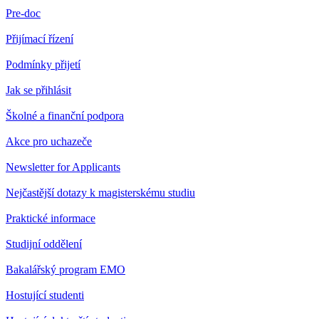
Pre-doc
Přijímací řízení
Podmínky přijetí
Jak se přihlásit
Školné a finanční podpora
Akce pro uchazeče
Newsletter for Applicants
Nejčastější dotazy k magisterskému studiu
Praktické informace
Studijní oddělení
Bakalářský program EMO
Hostující studenti