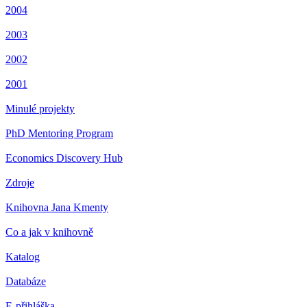
2004
2003
2002
2001
Minulé projekty
PhD Mentoring Program
Economics Discovery Hub
Zdroje
Knihovna Jana Kmenty
Co a jak v knihovně
Katalog
Databáze
E-přihláška