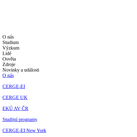
O nás
Studium
Výzkum
Lidé
Osvěta
Zdroje
Novinky a události
O nás
CERGE-EI
CERGE UK
EKÚ AV ČR
Studijní programy
CERGE-EI New York