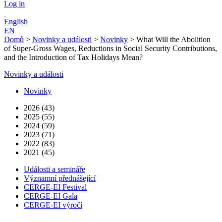
Log in
English
EN
Domů
>
Novinky a události
>
Novinky
>
What Will the Abolition
of Super-Gross Wages, Reductions in Social Security Contributions,
and the Introduction of Tax Holidays Mean?
Novinky a události
Novinky
2026 (43)
2025 (55)
2024 (59)
2023 (71)
2022 (83)
2021 (45)
Události a semináře
Významní přednášející
CERGE-EI Festival
CERGE-EI Gala
CERGE-EI výročí