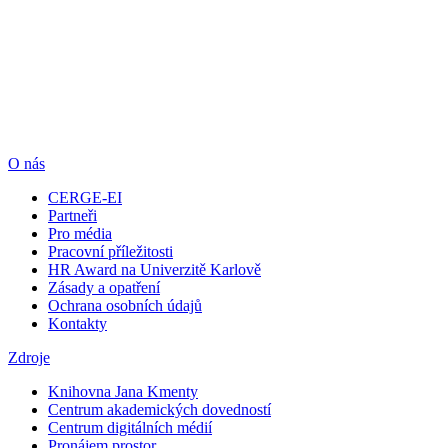
O nás
CERGE-EI
Partneři
Pro média
Pracovní příležitosti
HR Award na Univerzitě Karlově
Zásady a opatření
Ochrana osobních údajů
Kontakty
Zdroje
Knihovna Jana Kmenty
Centrum akademických dovedností
Centrum digitálních médií
Pronájem prostor