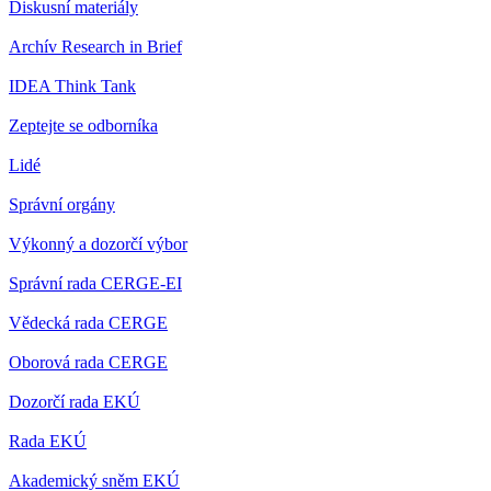
Diskusní materiály
Archív Research in Brief
IDEA Think Tank
Zeptejte se odborníka
Lidé
Správní orgány
Výkonný a dozorčí výbor
Správní rada CERGE-EI
Vědecká rada CERGE
Oborová rada CERGE
Dozorčí rada EKÚ
Rada EKÚ
Akademický sněm EKÚ