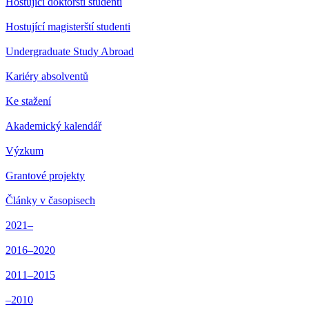
Hostující doktorští studenti
Hostující magisterští studenti
Undergraduate Study Abroad
Kariéry absolventů
Ke stažení
Akademický kalendář
Výzkum
Grantové projekty
Články v časopisech
2021–
2016–2020
2011–2015
–2010