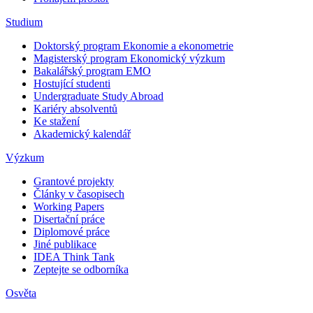
Studium
Doktorský program Ekonomie a ekonometrie
Magisterský program Ekonomický výzkum
Bakalářský program EMO
Hostující studenti
Undergraduate Study Abroad
Kariéry absolventů
Ke stažení
Akademický kalendář
Výzkum
Grantové projekty
Články v časopisech
Working Papers
Disertační práce
Diplomové práce
Jiné publikace
IDEA Think Tank
Zeptejte se odborníka
Osvěta