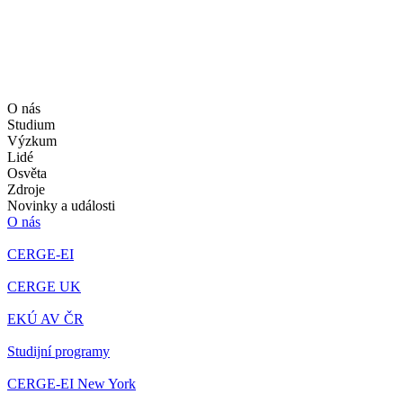
O nás
Studium
Výzkum
Lidé
Osvěta
Zdroje
Novinky a události
O nás
CERGE-EI
CERGE UK
EKÚ AV ČR
Studijní programy
CERGE-EI New York