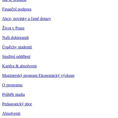
Finanční podpora
Akce, novinky a časté dotazy
Život v Praze
Naši doktorandi
Úspěchy studentů
Studijní oddělení
Kariéra & absolventi
Magisterský program Ekonomický výzkum
O programu
Průběh studia
Pedagogický sbor
Absolventi