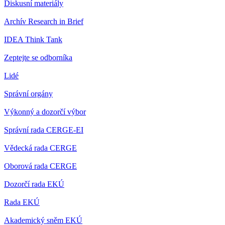
Diskusní materiály
Archív Research in Brief
IDEA Think Tank
Zeptejte se odborníka
Lidé
Správní orgány
Výkonný a dozorčí výbor
Správní rada CERGE-EI
Vědecká rada CERGE
Oborová rada CERGE
Dozorčí rada EKÚ
Rada EKÚ
Akademický sněm EKÚ