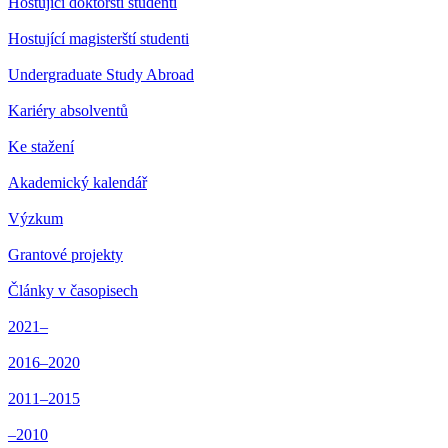
Hostující doktorští studenti
Hostující magisterští studenti
Undergraduate Study Abroad
Kariéry absolventů
Ke stažení
Akademický kalendář
Výzkum
Grantové projekty
Články v časopisech
2021–
2016–2020
2011–2015
–2010