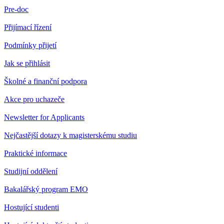
Pre-doc
Přijímací řízení
Podmínky přijetí
Jak se přihlásit
Školné a finanční podpora
Akce pro uchazeče
Newsletter for Applicants
Nejčastější dotazy k magisterskému studiu
Praktické informace
Studijní oddělení
Bakalářský program EMO
Hostující studenti