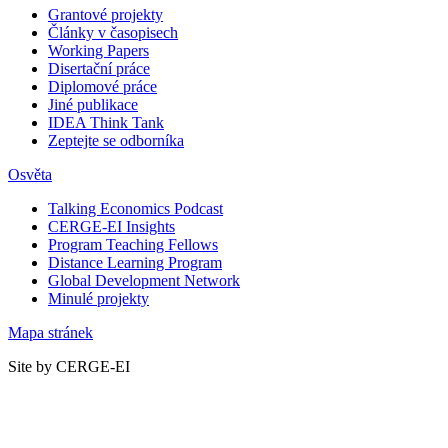
Grantové projekty
Články v časopisech
Working Papers
Disertační práce
Diplomové práce
Jiné publikace
IDEA Think Tank
Zeptejte se odborníka
Osvěta
Talking Economics Podcast
CERGE-EI Insights
Program Teaching Fellows
Distance Learning Program
Global Development Network
Minulé projekty
Mapa stránek
Site by CERGE-EI