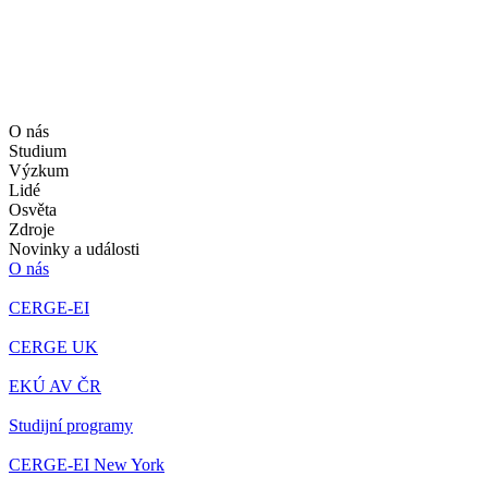
O nás
Studium
Výzkum
Lidé
Osvěta
Zdroje
Novinky a události
O nás
CERGE-EI
CERGE UK
EKÚ AV ČR
Studijní programy
CERGE-EI New York