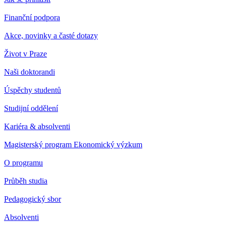
Finanční podpora
Akce, novinky a časté dotazy
Život v Praze
Naši doktorandi
Úspěchy studentů
Studijní oddělení
Kariéra & absolventi
Magisterský program Ekonomický výzkum
O programu
Průběh studia
Pedagogický sbor
Absolventi