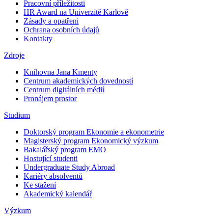
Pracovní příležitosti
HR Award na Univerzitě Karlově
Zásady a opatření
Ochrana osobních údajů
Kontakty
Zdroje
Knihovna Jana Kmenty
Centrum akademických dovedností
Centrum digitálních médií
Pronájem prostor
Studium
Doktorský program Ekonomie a ekonometrie
Magisterský program Ekonomický výzkum
Bakalářský program EMO
Hostující studenti
Undergraduate Study Abroad
Kariéry absolventů
Ke stažení
Akademický kalendář
Výzkum