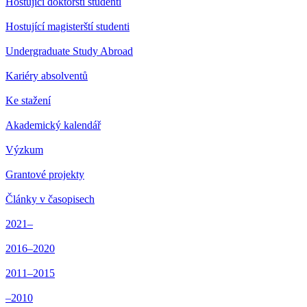
Hostující doktorští studenti
Hostující magisterští studenti
Undergraduate Study Abroad
Kariéry absolventů
Ke stažení
Akademický kalendář
Výzkum
Grantové projekty
Články v časopisech
2021–
2016–2020
2011–2015
–2010