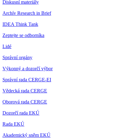
Diskusní materiály
Archív Research in Brief
IDEA Think Tank
Zeptejte se odborníka
Lidé
Správní orgány
Výkonný a dozorčí výbor
Správní rada CERGE-EI
Vědecká rada CERGE
Oborová rada CERGE
Dozorčí rada EKÚ
Rada EKÚ
Akademický sněm EKÚ