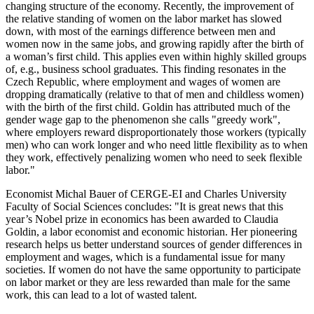
changing structure of the economy. Recently, the improvement of
the relative standing of women on the labor market has slowed
down, with most of the earnings difference between men and
women now in the same jobs, and growing rapidly after the birth of
a woman’s first child. This applies even within highly skilled groups
of, e.g., business school graduates. This finding resonates in the
Czech Republic, where employment and wages of women are
dropping dramatically (relative to that of men and childless women)
with the birth of the first child. Goldin has attributed much of the
gender wage gap to the phenomenon she calls "greedy work",
where employers reward disproportionately those workers (typically
men) who can work longer and who need little flexibility as to when
they work, effectively penalizing women who need to seek flexible
labor."
Economist Michal Bauer of CERGE-EI and Charles University
Faculty of Social Sciences concludes: "It is great news that this
year’s Nobel prize in economics has been awarded to Claudia
Goldin, a labor economist and economic historian. Her pioneering
research helps us better understand sources of gender differences in
employment and wages, which is a fundamental issue for many
societies. If women do not have the same opportunity to participate
on labor market or they are less rewarded than male for the same
work, this can lead to a lot of wasted talent.