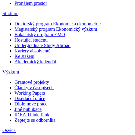
Pronájem prostor
Studium
Doktorský program Ekonomie a ekonometrie
Magisterský program Ekonomický výzkum
Bakalářský program EMO
Hostující studenti
Undergraduate Study Abroad
Kariéry absolventů
Ke stažení
Akademický kalendář
Výzkum
Grantové projekty
Články v časopisech
Working Papers
Disertační práce
Diplomové práce
Jiné publikace
IDEA Think Tank
Zeptejte se odborníka
Osvěta