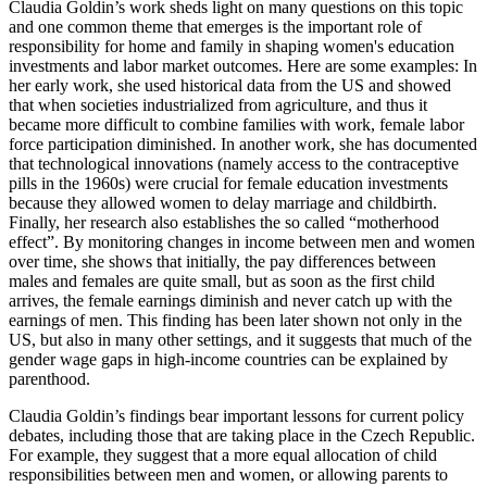
Claudia Goldin’s work sheds light on many questions on this topic
and one common theme that emerges is the important role of
responsibility for home and family in shaping women's education
investments and labor market outcomes. Here are some examples: In
her early work, she used historical data from the US and showed
that when societies industrialized from agriculture, and thus it
became more difficult to combine families with work, female labor
force participation diminished. In another work, she has documented
that technological innovations (namely access to the contraceptive
pills in the 1960s) were crucial for female education investments
because they allowed women to delay marriage and childbirth.
Finally, her research also establishes the so called “motherhood
effect”. By monitoring changes in income between men and women
over time, she shows that initially, the pay differences between
males and females are quite small, but as soon as the first child
arrives, the female earnings diminish and never catch up with the
earnings of men. This finding has been later shown not only in the
US, but also in many other settings, and it suggests that much of the
gender wage gaps in high-income countries can be explained by
parenthood.
Claudia Goldin’s findings bear important lessons for current policy
debates, including those that are taking place in the Czech Republic.
For example, they suggest that a more equal allocation of child
responsibilities between men and women, or allowing parents to