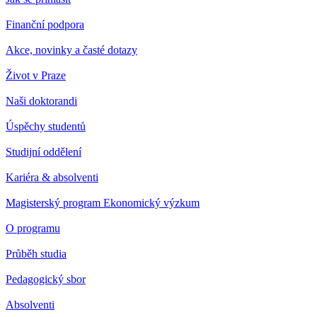
Finanční podpora
Akce, novinky a časté dotazy
Život v Praze
Naši doktorandi
Úspěchy studentů
Studijní oddělení
Kariéra & absolventi
Magisterský program Ekonomický výzkum
O programu
Průběh studia
Pedagogický sbor
Absolventi