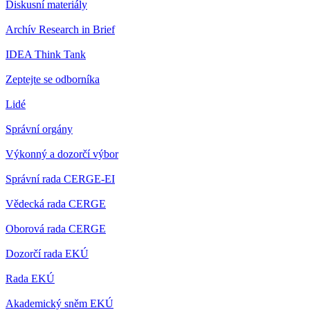
Diskusní materiály
Archív Research in Brief
IDEA Think Tank
Zeptejte se odborníka
Lidé
Správní orgány
Výkonný a dozorčí výbor
Správní rada CERGE-EI
Vědecká rada CERGE
Oborová rada CERGE
Dozorčí rada EKÚ
Rada EKÚ
Akademický sněm EKÚ