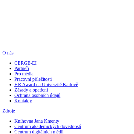
O nás
CERGE-EI
Partneři
Pro média
Pracovní příležitosti
HR Award na Univerzitě Karlově
Zásady a opatření
Ochrana osobních údajů
Kontakty
Zdroje
Knihovna Jana Kmenty
Centrum akademických dovedností
Centrum digitálních médií