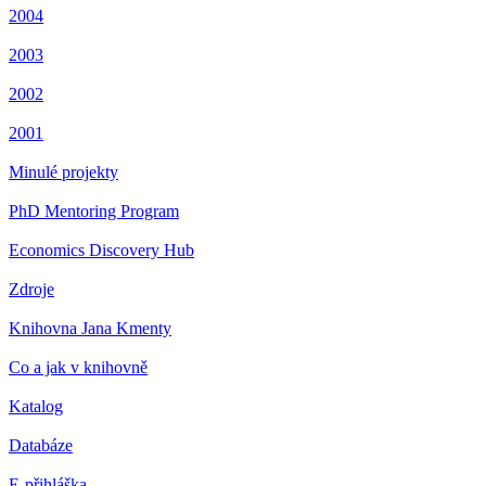
2004
2003
2002
2001
Minulé projekty
PhD Mentoring Program
Economics Discovery Hub
Zdroje
Knihovna Jana Kmenty
Co a jak v knihovně
Katalog
Databáze
E-přihláška