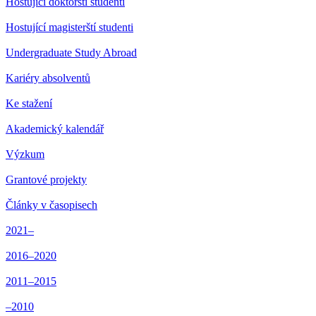
Hostující doktorští studenti
Hostující magisterští studenti
Undergraduate Study Abroad
Kariéry absolventů
Ke stažení
Akademický kalendář
Výzkum
Grantové projekty
Články v časopisech
2021–
2016–2020
2011–2015
–2010