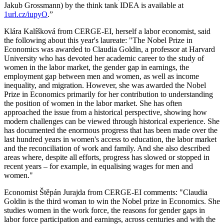
Jakub Grossmann) by the think tank IDEA is available at
1url.cz/iupyO
.”
Klára Kalíšková from CERGE-EI, herself a labor economist, said
the following about this year's laureate: "The Nobel Prize in
Economics was awarded to Claudia Goldin, a professor at Harvard
University who has devoted her academic career to the study of
women in the labor market, the gender gap in earnings, the
employment gap between men and women, as well as income
inequality, and migration. However, she was awarded the Nobel
Prize in Economics primarily for her contribution to understanding
the position of women in the labor market. She has often
approached the issue from a historical perspective, showing how
modern challenges can be viewed through historical experience. She
has documented the enormous progress that has been made over the
last hundred years in women's access to education, the labor market
and the reconciliation of work and family. And she also described
areas where, despite all efforts, progress has slowed or stopped in
recent years – for example, in equalising wages for men and
women."
Economist Štěpán Jurajda from CERGE-EI comments: "Claudia
Goldin is the third woman to win the Nobel prize in Economics. She
studies women in the work force, the reasons for gender gaps in
labor force participation and earnings, across centuries and with the