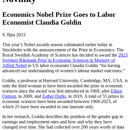
Economics Nobel Prize Goes to Labor
Economist Claudia Goldin
9. října 2023
This year’s Nobel awards season culminated earlier today in
Stockholm with the announcement of the Prize in Economics. The
Royal Swedish Academy of Sciences has decided to award the
2023
Sveriges Riksbank Prize in Economic Sciences in Memory of
Alfred Nobel
to US labor economist Claudia Goldin “for having
advanced our understanding of women’s labour market outcomes.”
Goldin, a professor at Harvard University, Cambridge, MA, USA, is
only the third woman to have been awarded the prize in economic
sciences since the award was first introduced in 1969, after
Elinor
Ostrom
, in 2009, and
Esther Duflo
, in 2019. A total of 55 prizes in
economic sciences have been awarded between 1969-2023, of
which 25 have been awarded to one laureate only.
In her research, Goldin describes the problem of the gender gap in
earnings and employment rates and how and why they have
changed over time. She had collected over 200 years worth of data