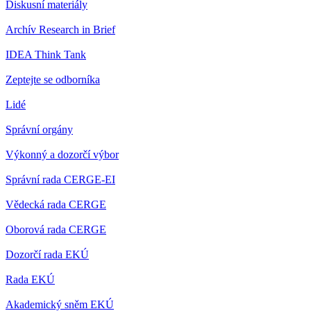
Diskusní materiály
Archív Research in Brief
IDEA Think Tank
Zeptejte se odborníka
Lidé
Správní orgány
Výkonný a dozorčí výbor
Správní rada CERGE-EI
Vědecká rada CERGE
Oborová rada CERGE
Dozorčí rada EKÚ
Rada EKÚ
Akademický sněm EKÚ