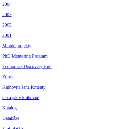
2004
2003
2002
2001
Minulé projekty
PhD Mentoring Program
Economics Discovery Hub
Zdroje
Knihovna Jana Kmenty
Co a jak v knihovně
Katalog
Databáze
E-přihláška