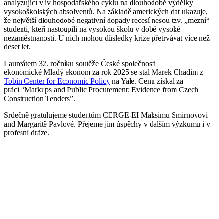
analyzující vliv hospodářského cyklu na dlouhodobé výdělky
vysokoškolských absolventů. Na základě amerických dat ukazuje,
že největší dlouhodobé negativní dopady recesí nesou tzv. „mezní“
studenti, kteří nastoupili na vysokou školu v době vysoké
nezaměstnanosti. U nich mohou důsledky krize přetrvávat více než
deset let.
Laureátem 32. ročníku soutěže České společnosti
ekonomické Mladý ekonom za rok 2025 se stal Marek Chadim z
Tobin Center for Economic Policy
na Yale. Cenu získal za
práci “Markups and Public Procurement: Evidence from Czech
Construction Tenders”.
Srdečně gratulujeme studentům CERGE-EI Maksimu Smirnovovi
and Margaritě Pavlové. Přejeme jim úspěchy v dalším výzkumu i v
profesní dráze.