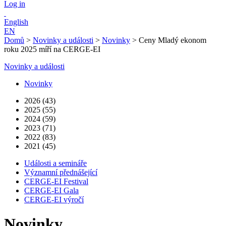
Log in
English
EN
Domů
>
Novinky a události
>
Novinky
>
Ceny Mladý ekonom
roku 2025 míří na CERGE-EI
Novinky a události
Novinky
2026 (43)
2025 (55)
2024 (59)
2023 (71)
2022 (83)
2021 (45)
Události a semináře
Významní přednášející
CERGE-EI Festival
CERGE-EI Gala
CERGE-EI výročí
Novinky