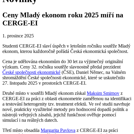
Ceny Mladý ekonom roku 2025 míří na
CERGE-EI
1. prosince 2025
Studenti CERGE-EI slaví úspěch v letošním ročníku soutěže Mladý
ekonom, kterou každoročně pořádá Česká ekonomická společnost.
Cena je udělována ekonomům do 30 let za výjimečný originální
výzkum. Ceny 32. ročníku soutěže slavnostně předal prezident
České společnosti ekonomické
(ČSE), Daniel Němec, na Valném
shromáždění České společnosti ekonomické, které se uskutečnilo
27. listopadu 2025 v prostorách CERGE-EI.
Druhé místo v soutěži Mladý ekonom získal
Maksim Smirnov
z
CERGE-EI za práci z oblasti ekonometrie zaměřenou na identifikaci
a testování heterogenity tzv. treatment efektů. Ve své studii navrhuje
nové, prakticky využitelné metody pro hodnocení dopadů politik a
nástrojů veřejných zásahů, jejichž funkčnost ověřuje pomocí
simulací i na reálných datech.
Třetí místo obsadila
Margarita Pavlova
z CERGE-EI za práci