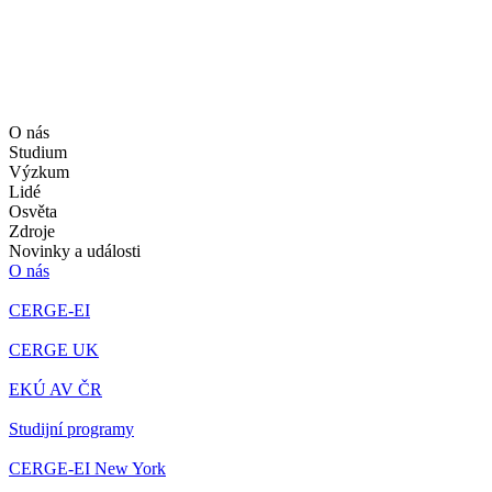
O nás
Studium
Výzkum
Lidé
Osvěta
Zdroje
Novinky a události
O nás
CERGE-EI
CERGE UK
EKÚ AV ČR
Studijní programy
CERGE-EI New York