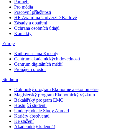
Partneři
Pro média
Pracovní příležitosti
HR Award na Univerzitě Karlově
Zásady a opatření
Ochrana osobních údajů
Kontakty
Zdroje
Knihovna Jana Kmenty
Centrum akademických dovedností
Centrum digitálních médií
Pronájem prostor
Studium
Doktorský program Ekonomie a ekonometrie
Magisterský program Ekonomický výzkum
Bakalářský program EMO
Hostující studenti
Undergraduate Study Abroad
Kariéry absolventů
Ke stažení
Akademický kalendář