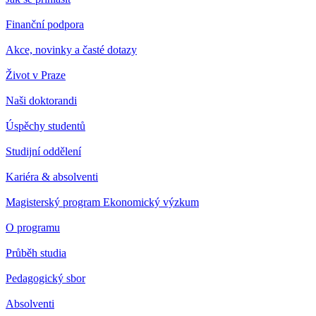
Finanční podpora
Akce, novinky a časté dotazy
Život v Praze
Naši doktorandi
Úspěchy studentů
Studijní oddělení
Kariéra & absolventi
Magisterský program Ekonomický výzkum
O programu
Průběh studia
Pedagogický sbor
Absolventi