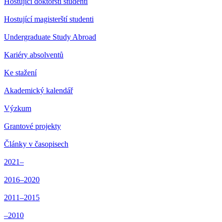
Hostující doktorští studenti
Hostující magisterští studenti
Undergraduate Study Abroad
Kariéry absolventů
Ke stažení
Akademický kalendář
Výzkum
Grantové projekty
Články v časopisech
2021–
2016–2020
2011–2015
–2010