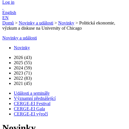
Log in
English
EN
Domů
>
Novinky a události
>
Novinky
>
Politická ekonomie,
výzkum a diskuse na University of Chicago
Novinky a události
Novinky
2026 (43)
2025 (55)
2024 (59)
2023 (71)
2022 (83)
2021 (45)
Události a semináře
Významní přednášející
CERGE-EI Festival
CERGE-EI Gala
CERGE-EI výročí
Novinky