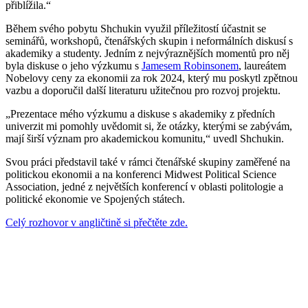
přiblížila.“
Během svého pobytu Shchukin využil příležitostí účastnit se
seminářů, workshopů, čtenářských skupin i neformálních diskusí s
akademiky a studenty. Jedním z nejvýraznějších momentů pro něj
byla diskuse o jeho výzkumu s
Jamesem Robinsonem
, laureátem
Nobelovy ceny za ekonomii za rok 2024, který mu poskytl zpětnou
vazbu a doporučil další literaturu užitečnou pro rozvoj projektu.
„Prezentace mého výzkumu a diskuse s akademiky z předních
univerzit mi pomohly uvědomit si, že otázky, kterými se zabývám,
mají širší význam pro akademickou komunitu,“ uvedl Shchukin.
Svou práci představil také v rámci čtenářské skupiny zaměřené na
politickou ekonomii a na konferenci Midwest Political Science
Association, jedné z největších konferencí v oblasti politologie a
politické ekonomie ve Spojených státech.
Celý rozhovor v angličtině si přečtěte zde.