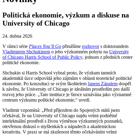
Politická ekonomie, výzkum a diskuse na
University of Chicago
24. dubna 2026
V rámci série
Places You’ll Go
přinášíme
rozhovor
s doktorandem
Vladimirem Shchukinem
o jeho výzkumném pobytu na
University
of Chicago Harris School of Public Policy
, jednom z předních center
politické ekonomie.
Shchukin si Harris School vybral proto, že výzkum tamních
akademiků úzce odpovídá jeho zájmům v oblasti teoretické politické
ekonomie. Po konzultaci se svým školitelem
Janem Zápalem
dospěl
k závěru, že University of Chicago je ideálním prostředím pro další
rozvoj jeho práce. „Tato instituce je široce uznávána jako významné
centrum výzkumu politické ekonomie,“ uvedl.
Vladimir vzpomíná: „Před příjezdem do Spojených států jsem
očekával, že na University of Chicago najdu velmi podnětné
intelektuální prostředí s živou výměnou výzkumných poznatků,
otevřenou diskusí o myšlenkách a nápadech a akademickou
kreativitu. V praxi se má zkušenost těmto očekáváním velmi