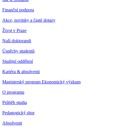
Finanční podpora
Akce, novinky a časté dotazy
Život v Praze
Naši doktorandi
Úspěchy studentů
Studijní oddělení
Kariéra & absolventi
Magisterský program Ekonomický výzkum
O programu
Průběh studia
Pedagogický sbor
Absolventi