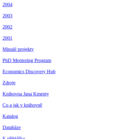
2004
2003
2002
2001
Minulé projekty
PhD Mentoring Program
Economics Discovery Hub
Zdroje
Knihovna Jana Kmenty
Co a jak v knihovně
Katalog
Databáze
E-přihláška