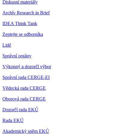
Diskusní materiály
Archív Research in Brief
IDEA Think Tank
Zeptejte se odborníka
Lidé
Správní orgány
Výkonný a dozorčí výbor
Správní rada CERGE-EI
Vědecká rada CERGE
Oborová rada CERGE
Dozorčí rada EKÚ
Rada EKÚ
Akademický sněm EKÚ