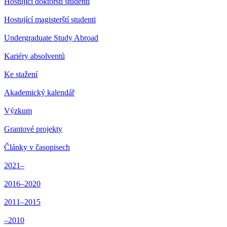
Hostující doktorští studenti
Hostující magisterští studenti
Undergraduate Study Abroad
Kariéry absolventů
Ke stažení
Akademický kalendář
Výzkum
Grantové projekty
Články v časopisech
2021–
2016–2020
2011–2015
–2010