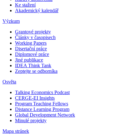
Ke stažení
Akademický kalendář
Výzkum
Grantové projekty
Články v časopisech
Working Papers
Disertační práce
Diplomové práce
Jiné publikace
IDEA Think Tank
Zeptejte se odborníka
Osvěta
Talking Economics Podcast
CERGE-EI Insights
Program Teaching Fellows
Distance Learning Program
Global Development Network
Minulé projekty
Mapa stránek