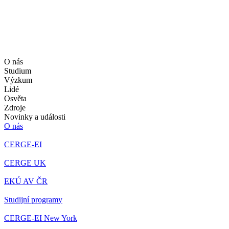
O nás
Studium
Výzkum
Lidé
Osvěta
Zdroje
Novinky a události
O nás
CERGE-EI
CERGE UK
EKÚ AV ČR
Studijní programy
CERGE-EI New York