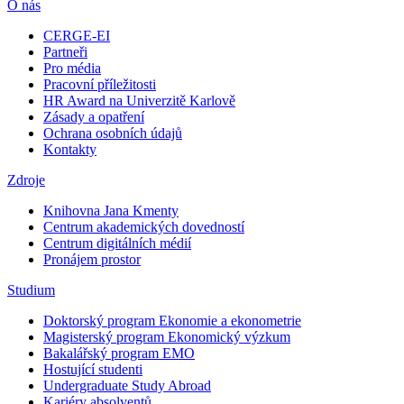
O nás
CERGE-EI
Partneři
Pro média
Pracovní příležitosti
HR Award na Univerzitě Karlově
Zásady a opatření
Ochrana osobních údajů
Kontakty
Zdroje
Knihovna Jana Kmenty
Centrum akademických dovedností
Centrum digitálních médií
Pronájem prostor
Studium
Doktorský program Ekonomie a ekonometrie
Magisterský program Ekonomický výzkum
Bakalářský program EMO
Hostující studenti
Undergraduate Study Abroad
Kariéry absolventů