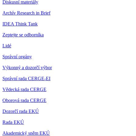
Diskusní materiály
Archív Research in Brief
IDEA Think Tank
Zeptejte se odborníka
Lidé
Správní orgány
Výkonný a dozorčí výbor
Správní rada CERGE-EI
Vědecká rada CERGE
Oborová rada CERGE
Dozorčí rada EKÚ
Rada EKÚ
Akademický sněm EKÚ