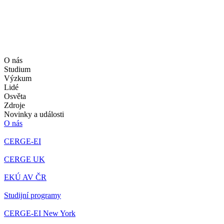
O nás
Studium
Výzkum
Lidé
Osvěta
Zdroje
Novinky a události
O nás
CERGE-EI
CERGE UK
EKÚ AV ČR
Studijní programy
CERGE-EI New York