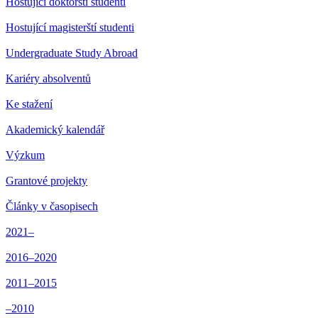
Hostující doktorští studenti
Hostující magisterští studenti
Undergraduate Study Abroad
Kariéry absolventů
Ke stažení
Akademický kalendář
Výzkum
Grantové projekty
Články v časopisech
2021–
2016–2020
2011–2015
–2010