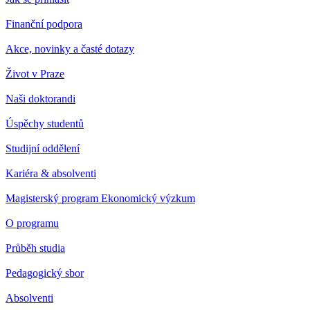
Finanční podpora
Akce, novinky a časté dotazy
Život v Praze
Naši doktorandi
Úspěchy studentů
Studijní oddělení
Kariéra & absolventi
Magisterský program Ekonomický výzkum
O programu
Průběh studia
Pedagogický sbor
Absolventi