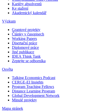
Kariéry absolventů
Ke stažení
Akademický kalendář
Výzkum
Grantové projekty
Články v časopisech
Working Papers
Disertační práce
Diplomové práce
Jiné publikace
IDEA Think Tank
Zeptejte se odborníka
Osvěta
Talking Economics Podcast
CERGE-EI Insights
Program Teaching Fellows
Distance Learning Program
Global Development Network
Minulé projekty
Mapa stránek