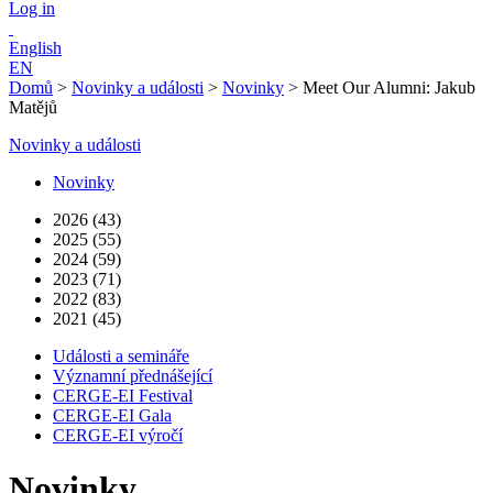
Log in
English
EN
Domů
>
Novinky a události
>
Novinky
>
Meet Our Alumni: Jakub
Matějů
Novinky a události
Novinky
2026 (43)
2025 (55)
2024 (59)
2023 (71)
2022 (83)
2021 (45)
Události a semináře
Významní přednášející
CERGE-EI Festival
CERGE-EI Gala
CERGE-EI výročí
Novinky