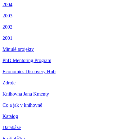
2004
2003
2002
2001
Minulé projekty
PhD Mentoring Program
Economics Discovery Hub
Zdroje
Knihovna Jana Kmenty
Co a jak v knihovně
Katalog
Databáze
E-přihláška