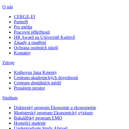
O nás
CERGE-EI
Partneři
Pro média
Pracovní příležitosti
HR Award na Univerzitě Karlově
Zásady a opatření
Ochrana osobních údajů
Kontakty
Zdroje
Knihovna Jana Kmenty
Centrum akademických dovedností
Centrum digitálních médií
Pronájem prostor
Studium
Doktorský program Ekonomie a ekonometrie
Magisterský program Ekonomický výzkum
Bakalářský program EMO
Hostující studenti
Undergraduate Study Abroad