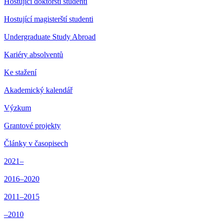
Hostující doktorští studenti
Hostující magisterští studenti
Undergraduate Study Abroad
Kariéry absolventů
Ke stažení
Akademický kalendář
Výzkum
Grantové projekty
Články v časopisech
2021–
2016–2020
2011–2015
–2010