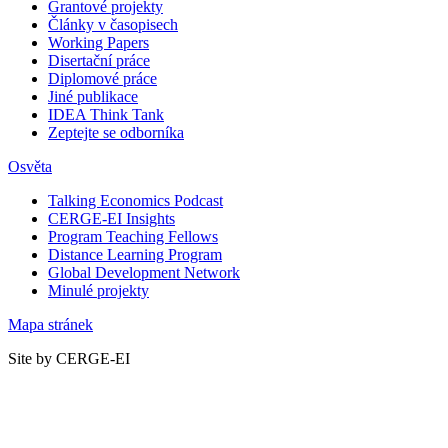
Grantové projekty
Články v časopisech
Working Papers
Disertační práce
Diplomové práce
Jiné publikace
IDEA Think Tank
Zeptejte se odborníka
Osvěta
Talking Economics Podcast
CERGE-EI Insights
Program Teaching Fellows
Distance Learning Program
Global Development Network
Minulé projekty
Mapa stránek
Site by CERGE-EI