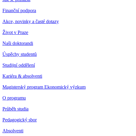
Finanční podpora
Akce, novinky a časté dotazy
Život v Praze
Naši doktorandi
Úspěchy studentů
Studijní oddělení
Kariéra & absolventi
Magisterský program Ekonomický výzkum
O programu
Průběh studia
Pedagogický sbor
Absolventi