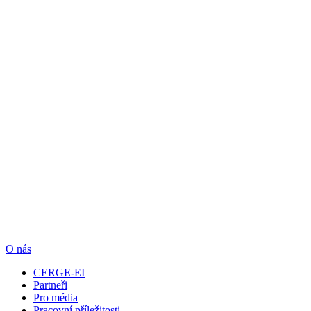
O nás
CERGE-EI
Partneři
Pro média
Pracovní příležitosti