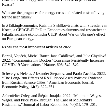
Russia?
What are the prognoses for energy costs and related costs of living
for the near future?
In #TalkingEconomics, Katarína Stehlíková chats with Silvester van
Koten, a CERGE-EI PhD in Economics alumnus and researcher at
Fakulta sociálně ekonomická UJEP, about War on Ukraine’s effect
on European energy.
Recall the most important articles of 2022
Bartoš, Vojtěch, Michal Bauer, Jana Cahlíková, and Julie Chytilová.
2022. “Communicating Doctors’ Consensus Persistently Increases
COVID-19 Vaccinations.” Nature, 606: 542–549.
Schweiger, Helena, Alexander Stepanov, and Paolo Zacchia. 2022.
“The Long-Run Effects of R&D Place-Based Policies: Evidence
from Russian Science Cities.” American Economic Journal:
Economic Policy, 14(3): 322–351.
Ashenfelter Orley, and Štěpán Jurajda. 2022. “Minimum Wages,
Wages, and Price Pass-Through: The Case of McDonald’s
Restaurants.” Journal of Labor Economics, 40(S1): 179–201.