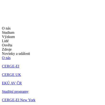
O nás
Studium
Výzkum
Lidé
Osvěta
Zdroje
Novinky a události
O nás
CERGE-EI
CERGE UK
EKÚ AV ČR
Studijní programy
CERGE-EI New York