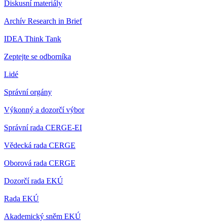
Diskusní materiály
Archív Research in Brief
IDEA Think Tank
Zeptejte se odborníka
Lidé
Správní orgány
Výkonný a dozorčí výbor
Správní rada CERGE-EI
Vědecká rada CERGE
Oborová rada CERGE
Dozorčí rada EKÚ
Rada EKÚ
Akademický sněm EKÚ