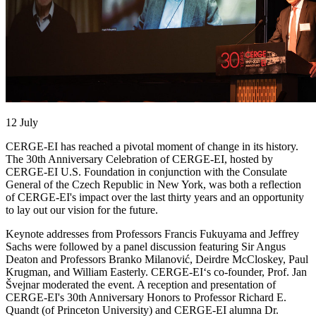
12 July
CERGE-EI has reached a pivotal moment of change in its history.
The 30th Anniversary Celebration of CERGE-EI, hosted by
CERGE-EI U.S. Foundation in conjunction with the Consulate
General of the Czech Republic in New York, was both a reflection
of CERGE-EI's impact over the last thirty years and an opportunity
to lay out our vision for the future.
Keynote addresses from Professors Francis Fukuyama and Jeffrey
Sachs were followed by a panel discussion featuring Sir Angus
Deaton and Professors Branko Milanović, Deirdre McCloskey, Paul
Krugman, and William Easterly. CERGE-EI‘s co-founder, Prof. Jan
Švejnar moderated the event. A reception and presentation of
CERGE-EI's 30th Anniversary Honors to Professor Richard E.
Quandt (of Princeton University) and CERGE-EI alumna Dr.