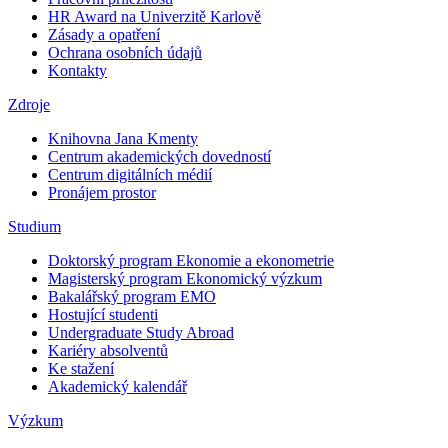
HR Award na Univerzitě Karlově
Zásady a opatření
Ochrana osobních údajů
Kontakty
Zdroje
Knihovna Jana Kmenty
Centrum akademických dovedností
Centrum digitálních médií
Pronájem prostor
Studium
Doktorský program Ekonomie a ekonometrie
Magisterský program Ekonomický výzkum
Bakalářský program EMO
Hostující studenti
Undergraduate Study Abroad
Kariéry absolventů
Ke stažení
Akademický kalendář
Výzkum