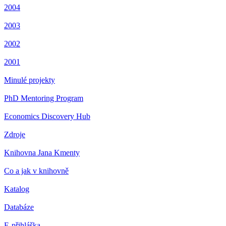
2004
2003
2002
2001
Minulé projekty
PhD Mentoring Program
Economics Discovery Hub
Zdroje
Knihovna Jana Kmenty
Co a jak v knihovně
Katalog
Databáze
E-přihláška