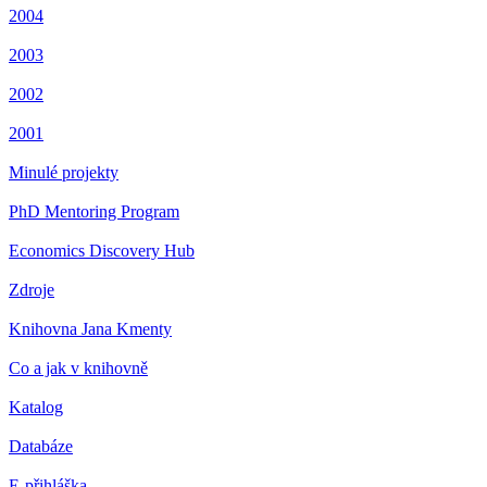
2004
2003
2002
2001
Minulé projekty
PhD Mentoring Program
Economics Discovery Hub
Zdroje
Knihovna Jana Kmenty
Co a jak v knihovně
Katalog
Databáze
E-přihláška