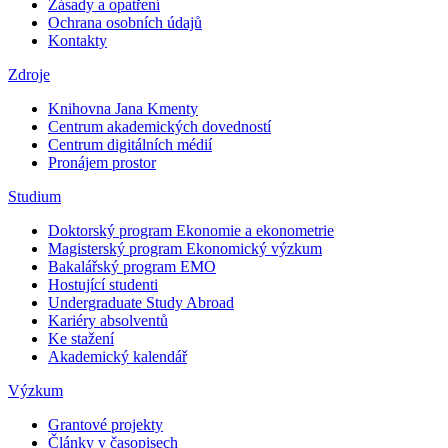
Zásady a opatření
Ochrana osobních údajů
Kontakty
Zdroje
Knihovna Jana Kmenty
Centrum akademických dovedností
Centrum digitálních médií
Pronájem prostor
Studium
Doktorský program Ekonomie a ekonometrie
Magisterský program Ekonomický výzkum
Bakalářský program EMO
Hostující studenti
Undergraduate Study Abroad
Kariéry absolventů
Ke stažení
Akademický kalendář
Výzkum
Grantové projekty
Články v časopisech