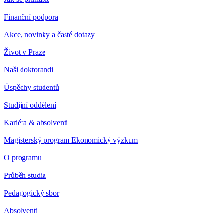
Finanční podpora
Akce, novinky a časté dotazy
Život v Praze
Naši doktorandi
Úspěchy studentů
Studijní oddělení
Kariéra & absolventi
Magisterský program Ekonomický výzkum
O programu
Průběh studia
Pedagogický sbor
Absolventi