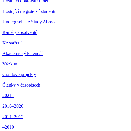
Hostující doktorští studenti
Hostující magisterští studenti
Undergraduate Study Abroad
Kariéry absolventů
Ke stažení
Akademický kalendář
Výzkum
Grantové projekty
Články v časopisech
2021–
2016–2020
2011–2015
–2010