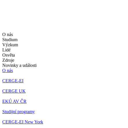
O nás
Studium
Výzkum
Lidé
Osvěta
Zdroje
Novinky a události
O nás
CERGE-EI
CERGE UK
EKÚ AV ČR
Studijní programy
CERGE-EI New York