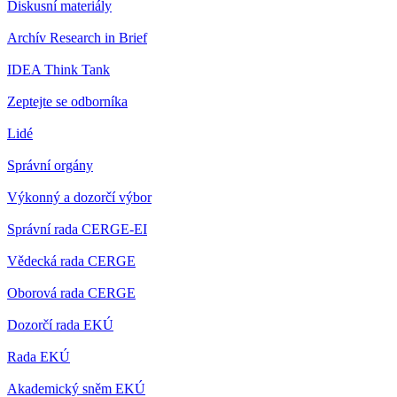
Diskusní materiály
Archív Research in Brief
IDEA Think Tank
Zeptejte se odborníka
Lidé
Správní orgány
Výkonný a dozorčí výbor
Správní rada CERGE-EI
Vědecká rada CERGE
Oborová rada CERGE
Dozorčí rada EKÚ
Rada EKÚ
Akademický sněm EKÚ