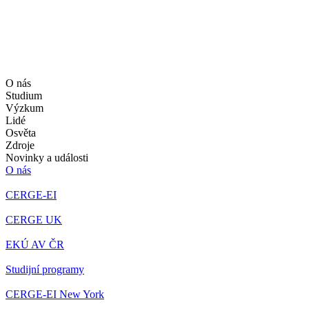
O nás
Studium
Výzkum
Lidé
Osvěta
Zdroje
Novinky a události
O nás
CERGE-EI
CERGE UK
EKÚ AV ČR
Studijní programy
CERGE-EI New York