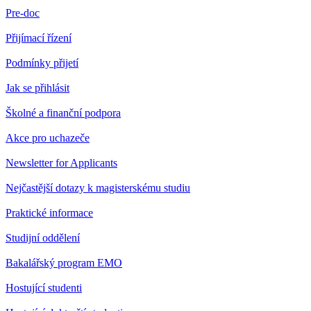
Pre-doc
Přijímací řízení
Podmínky přijetí
Jak se přihlásit
Školné a finanční podpora
Akce pro uchazeče
Newsletter for Applicants
Nejčastější dotazy k magisterskému studiu
Praktické informace
Studijní oddělení
Bakalářský program EMO
Hostující studenti