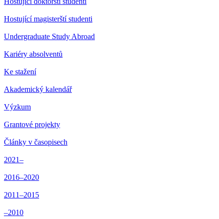
Hostující doktorští studenti
Hostující magisterští studenti
Undergraduate Study Abroad
Kariéry absolventů
Ke stažení
Akademický kalendář
Výzkum
Grantové projekty
Články v časopisech
2021–
2016–2020
2011–2015
–2010