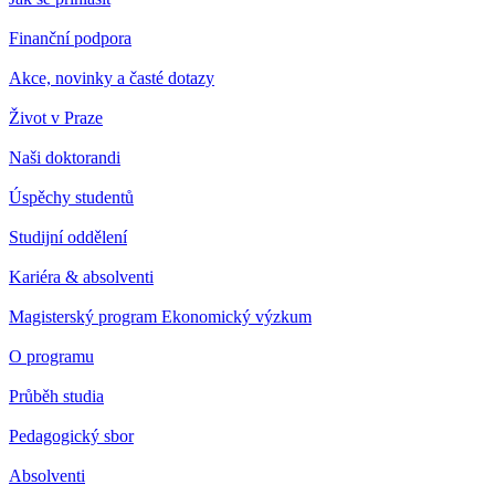
Finanční podpora
Akce, novinky a časté dotazy
Život v Praze
Naši doktorandi
Úspěchy studentů
Studijní oddělení
Kariéra & absolventi
Magisterský program Ekonomický výzkum
O programu
Průběh studia
Pedagogický sbor
Absolventi