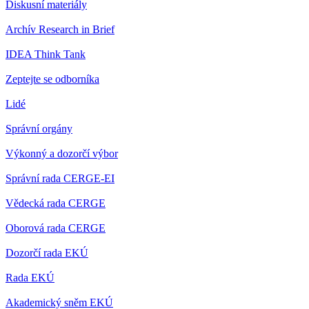
Diskusní materiály
Archív Research in Brief
IDEA Think Tank
Zeptejte se odborníka
Lidé
Správní orgány
Výkonný a dozorčí výbor
Správní rada CERGE-EI
Vědecká rada CERGE
Oborová rada CERGE
Dozorčí rada EKÚ
Rada EKÚ
Akademický sněm EKÚ