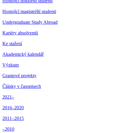
Hostující doktorští studenti
Hostující magisterští studenti
Undergraduate Study Abroad
Kariéry absolventů
Ke stažení
Akademický kalendář
Výzkum
Grantové projekty
Články v časopisech
2021–
2016–2020
2011–2015
–2010