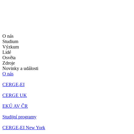
O nás
Studium
Výzkum
Lidé
Osvěta
Zdroje
Novinky a události
O nás
CERGE-EI
CERGE UK
EKÚ AV ČR
Studijní programy
CERGE-EI New York