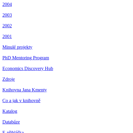
2004
2003
2002
2001
Minulé projekty
PhD Mentoring Program
Economics Discovery Hub
Zdroje
Knihovna Jana Kmenty
Co a jak v knihovně
Katalog
Databáze
E-přihláška