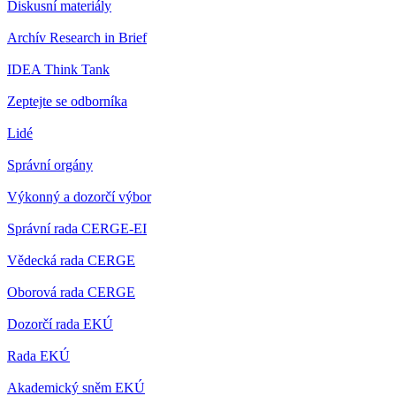
Diskusní materiály
Archív Research in Brief
IDEA Think Tank
Zeptejte se odborníka
Lidé
Správní orgány
Výkonný a dozorčí výbor
Správní rada CERGE-EI
Vědecká rada CERGE
Oborová rada CERGE
Dozorčí rada EKÚ
Rada EKÚ
Akademický sněm EKÚ