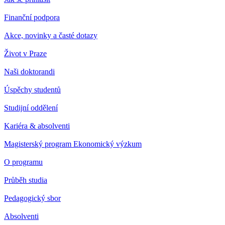
Finanční podpora
Akce, novinky a časté dotazy
Život v Praze
Naši doktorandi
Úspěchy studentů
Studijní oddělení
Kariéra & absolventi
Magisterský program Ekonomický výzkum
O programu
Průběh studia
Pedagogický sbor
Absolventi