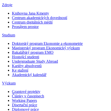
Zdroje
Knihovna Jana Kmenty
Centrum akademických dovedností
Centrum digitálních médií
Pronájem prostor
Studium
Doktorský program Ekonomie a ekonometrie
Magisterský program Ekonomický výzkum
Bakalářský program EMO
Hostující studenti
Undergraduate Study Abroad
Kariéry absolventů
Ke stažení
Akademický kalendář
Výzkum
Grantové projekty
Články v časopisech
Working Papers
Disertační práce
Diplomové práce