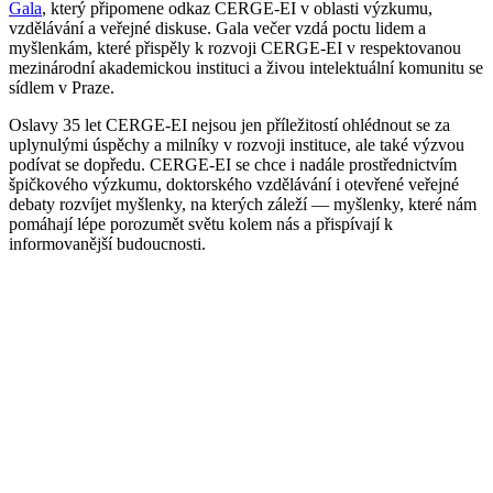
Gala
, který připomene odkaz CERGE-EI v oblasti výzkumu,
vzdělávání a veřejné diskuse. Gala večer vzdá poctu lidem a
myšlenkám, které přispěly k rozvoji CERGE-EI v respektovanou
mezinárodní akademickou instituci a živou intelektuální komunitu se
sídlem v Praze.
Oslavy 35 let CERGE-EI nejsou jen příležitostí ohlédnout se za
uplynulými úspěchy a milníky v rozvoji instituce, ale také výzvou
podívat se dopředu. CERGE-EI se chce i nadále prostřednictvím
špičkového výzkumu, doktorského vzdělávání i otevřené veřejné
debaty rozvíjet myšlenky, na kterých záleží — myšlenky, které nám
pomáhají lépe porozumět světu kolem nás a přispívají k
informovanější budoucnosti.