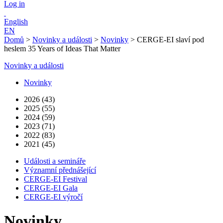
Log in
English
EN
Domů
>
Novinky a události
>
Novinky
>
CERGE-EI slaví pod
heslem 35 Years of Ideas That Matter
Novinky a události
Novinky
2026 (43)
2025 (55)
2024 (59)
2023 (71)
2022 (83)
2021 (45)
Události a semináře
Významní přednášející
CERGE-EI Festival
CERGE-EI Gala
CERGE-EI výročí
Novinky