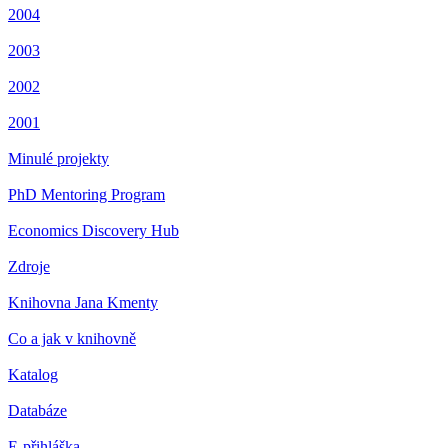
2004
2003
2002
2001
Minulé projekty
PhD Mentoring Program
Economics Discovery Hub
Zdroje
Knihovna Jana Kmenty
Co a jak v knihovně
Katalog
Databáze
E-přihláška