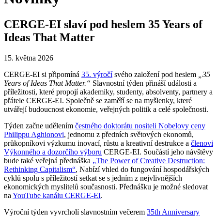
CERGE-EI slaví pod heslem 35 Years of
Ideas That Matter
15. května 2026
CERGE-EI si připomíná
35. výročí
svého založení pod heslem
„35
Years of Ideas That Matter.“
Slavnostní týden přináší události a
příležitosti, které propojí akademiky, studenty, absolventy, partnery a
přátele CERGE-EI. Společně se zaměří se na myšlenky, které
utvářejí budoucnost ekonomie, veřejných politik a celé společnosti.
Týden začne udělením
čestného doktorátu nositeli Nobelovy ceny
Philippu Aghionovi
, jednomu z předních světových ekonomů,
průkopníkovi výzkumu inovací, růstu a kreativní destrukce a
členovi
Výkonného a dozorčího výboru
CERGE-EI. Součástí jeho návštěvy
bude také veřejná přednáška
„The Power of Creative Destruction:
Rethinking Capitalism“
, Nabízí vhled do fungování hospodářských
cyklů spolu s příležitostí setkat se s jedním z nejvlivnějších
ekonomických myslitelů současnosti. Přednášku je možné sledovat
na
YouTube kanálu CERGE-EI
.
Výroční týden vyvrcholí slavnostním večerem
35th Anniversary