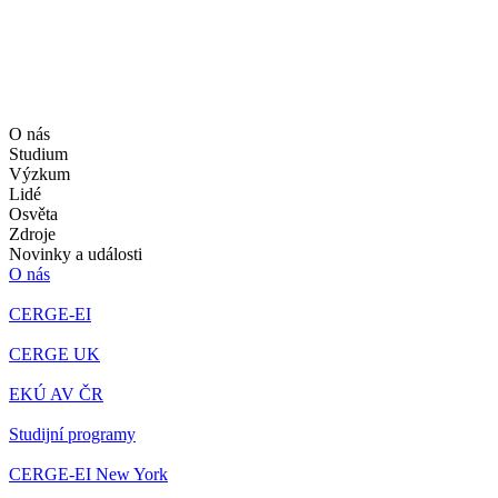
O nás
Studium
Výzkum
Lidé
Osvěta
Zdroje
Novinky a události
O nás
CERGE-EI
CERGE UK
EKÚ AV ČR
Studijní programy
CERGE-EI New York