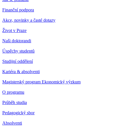
Finanční podpora
Akce, novinky a časté dotazy
Život v Praze
Naši doktorandi
Úspěchy studentů
Studijní oddělení
Kariéra & absolventi
Magisterský program Ekonomický výzkum
O programu
Průběh studia
Pedagogický sbor
Absolventi