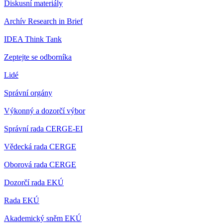
Diskusní materiály
Archív Research in Brief
IDEA Think Tank
Zeptejte se odborníka
Lidé
Správní orgány
Výkonný a dozorčí výbor
Správní rada CERGE-EI
Vědecká rada CERGE
Oborová rada CERGE
Dozorčí rada EKÚ
Rada EKÚ
Akademický sněm EKÚ