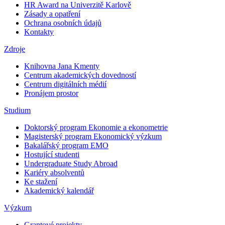
HR Award na Univerzitě Karlově
Zásady a opatření
Ochrana osobních údajů
Kontakty
Zdroje
Knihovna Jana Kmenty
Centrum akademických dovedností
Centrum digitálních médií
Pronájem prostor
Studium
Doktorský program Ekonomie a ekonometrie
Magisterský program Ekonomický výzkum
Bakalářský program EMO
Hostující studenti
Undergraduate Study Abroad
Kariéry absolventů
Ke stažení
Akademický kalendář
Výzkum
Grantové projekty