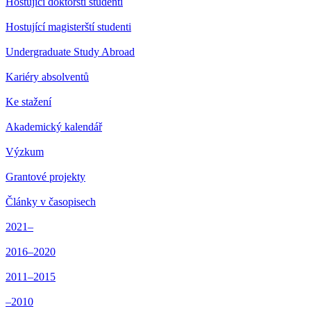
Hostující doktorští studenti
Hostující magisterští studenti
Undergraduate Study Abroad
Kariéry absolventů
Ke stažení
Akademický kalendář
Výzkum
Grantové projekty
Články v časopisech
2021–
2016–2020
2011–2015
–2010