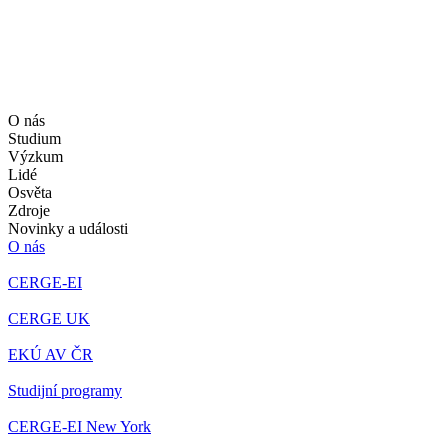
O nás
Studium
Výzkum
Lidé
Osvěta
Zdroje
Novinky a události
O nás
CERGE-EI
CERGE UK
EKÚ AV ČR
Studijní programy
CERGE-EI New York