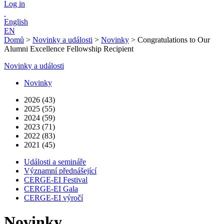
Log in
English
EN
Domů
>
Novinky a události
>
Novinky
>
Congratulations to Our
Alumni Excellence Fellowship Recipient
Novinky a události
Novinky
2026 (43)
2025 (55)
2024 (59)
2023 (71)
2022 (83)
2021 (45)
Události a semináře
Významní přednášející
CERGE-EI Festival
CERGE-EI Gala
CERGE-EI výročí
Novinky