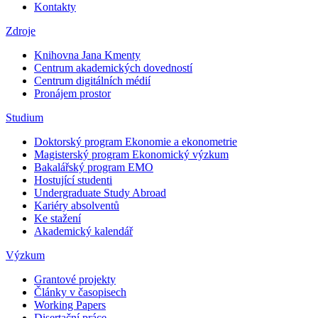
Kontakty
Zdroje
Knihovna Jana Kmenty
Centrum akademických dovedností
Centrum digitálních médií
Pronájem prostor
Studium
Doktorský program Ekonomie a ekonometrie
Magisterský program Ekonomický výzkum
Bakalářský program EMO
Hostující studenti
Undergraduate Study Abroad
Kariéry absolventů
Ke stažení
Akademický kalendář
Výzkum
Grantové projekty
Články v časopisech
Working Papers
Disertační práce