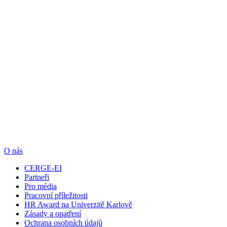
O nás
CERGE-EI
Partneři
Pro média
Pracovní příležitosti
HR Award na Univerzitě Karlově
Zásady a opatření
Ochrana osobních údajů