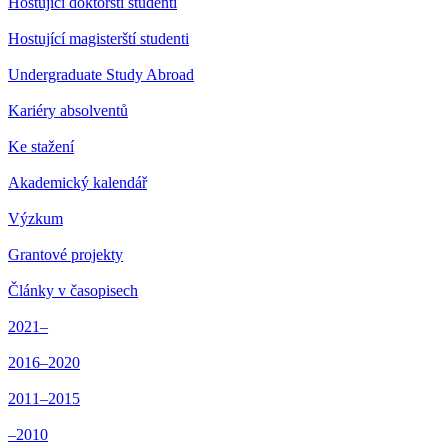
Hostující doktorští studenti
Hostující magisterští studenti
Undergraduate Study Abroad
Kariéry absolventů
Ke stažení
Akademický kalendář
Výzkum
Grantové projekty
Články v časopisech
2021–
2016–2020
2011–2015
–2010