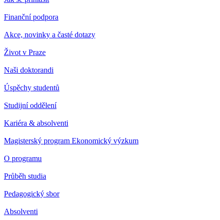
Finanční podpora
Akce, novinky a časté dotazy
Život v Praze
Naši doktorandi
Úspěchy studentů
Studijní oddělení
Kariéra & absolventi
Magisterský program Ekonomický výzkum
O programu
Průběh studia
Pedagogický sbor
Absolventi