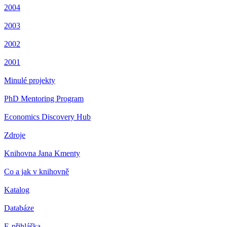
2004
2003
2002
2001
Minulé projekty
PhD Mentoring Program
Economics Discovery Hub
Zdroje
Knihovna Jana Kmenty
Co a jak v knihovně
Katalog
Databáze
E-přihláška