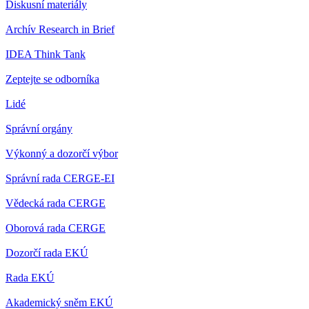
Diskusní materiály
Archív Research in Brief
IDEA Think Tank
Zeptejte se odborníka
Lidé
Správní orgány
Výkonný a dozorčí výbor
Správní rada CERGE-EI
Vědecká rada CERGE
Oborová rada CERGE
Dozorčí rada EKÚ
Rada EKÚ
Akademický sněm EKÚ