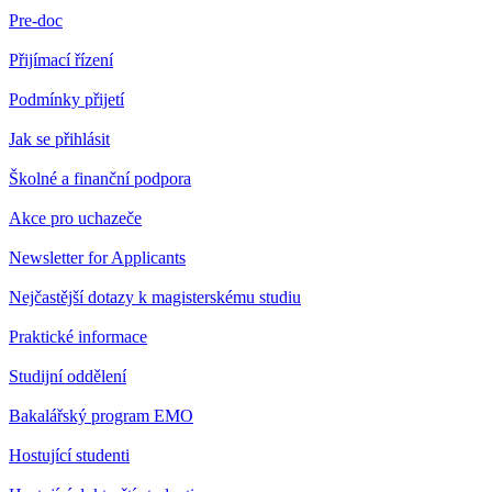
Pre-doc
Přijímací řízení
Podmínky přijetí
Jak se přihlásit
Školné a finanční podpora
Akce pro uchazeče
Newsletter for Applicants
Nejčastější dotazy k magisterskému studiu
Praktické informace
Studijní oddělení
Bakalářský program EMO
Hostující studenti