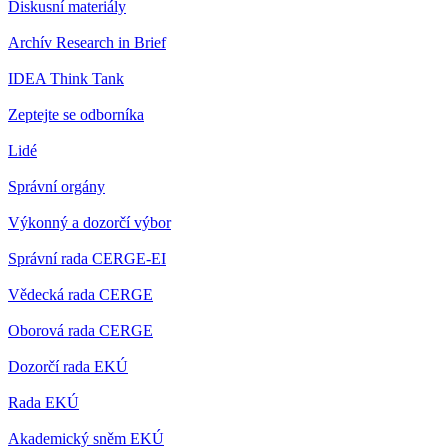
Diskusní materiály
Archív Research in Brief
IDEA Think Tank
Zeptejte se odborníka
Lidé
Správní orgány
Výkonný a dozorčí výbor
Správní rada CERGE-EI
Vědecká rada CERGE
Oborová rada CERGE
Dozorčí rada EKÚ
Rada EKÚ
Akademický sněm EKÚ