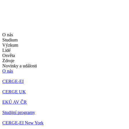
O nás
Studium
Výzkum
Lidé
Osvěta
Zdroje
Novinky a události
O nás
CERGE-EI
CERGE UK
EKÚ AV ČR
Studijní programy
CERGE-EI New York