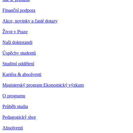
Finanční podpora
Akce, novinky a časté dotazy
Život v Praze
Naši doktorandi
Úspěchy studentů
Studijní oddělení
Kariéra & absolventi
Magisterský program Ekonomický výzkum
O programu
Průběh studia
Pedagogický sbor
Absolventi