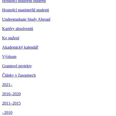
Hostující doktorští studenti
Hostující magisterští studenti
Undergraduate Study Abroad
Kariéry absolventů
Ke stažení
Akademický kalendář
Výzkum
Grantové projekty
Články v časopisech
2021–
2016–2020
2011–2015
–2010