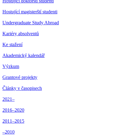
Hostující doktorští studenti
Hostující magisterští studenti
Undergraduate Study Abroad
Kariéry absolventů
Ke stažení
Akademický kalendář
Výzkum
Grantové projekty
Články v časopisech
2021–
2016–2020
2011–2015
–2010