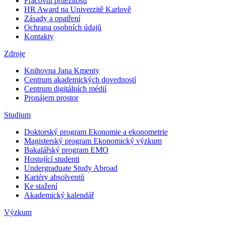
Pracovní příležitosti
HR Award na Univerzitě Karlově
Zásady a opatření
Ochrana osobních údajů
Kontakty
Zdroje
Knihovna Jana Kmenty
Centrum akademických dovedností
Centrum digitálních médií
Pronájem prostor
Studium
Doktorský program Ekonomie a ekonometrie
Magisterský program Ekonomický výzkum
Bakalářský program EMO
Hostující studenti
Undergraduate Study Abroad
Kariéry absolventů
Ke stažení
Akademický kalendář
Výzkum