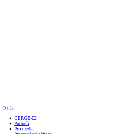
O nás
CERGE-EI
Partneři
Pro média