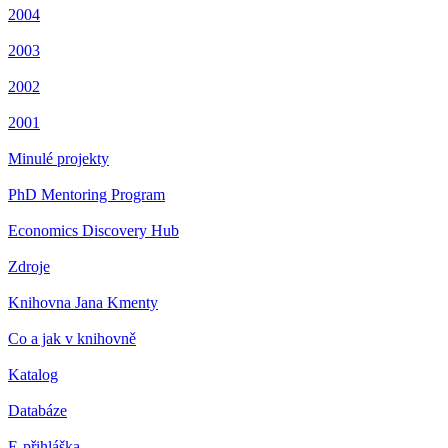
2004
2003
2002
2001
Minulé projekty
PhD Mentoring Program
Economics Discovery Hub
Zdroje
Knihovna Jana Kmenty
Co a jak v knihovně
Katalog
Databáze
E-přihláška