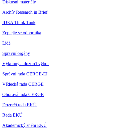
Diskusní materiály
Archív Research in Brief
IDEA Think Tank
Zeptejte se odborníka
Lidé
Správní orgány
Výkonný a dozorčí výbor
Správní rada CERGE-EI
Vědecká rada CERGE
Oborová rada CERGE
Dozorčí rada EKÚ
Rada EKÚ
Akademický sněm EKÚ