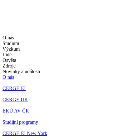
O nás
Studium
Výzkum
Lidé
Osvěta
Zdroje
Novinky a události
O nás
CERGE-EI
CERGE UK
EKÚ AV ČR
Studijní programy
CERGE-EI New York