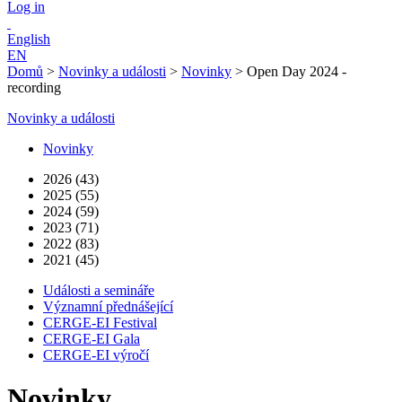
Log in
English
EN
Domů
>
Novinky a události
>
Novinky
>
Open Day 2024 -
recording
Novinky a události
Novinky
2026 (43)
2025 (55)
2024 (59)
2023 (71)
2022 (83)
2021 (45)
Události a semináře
Významní přednášející
CERGE-EI Festival
CERGE-EI Gala
CERGE-EI výročí
Novinky