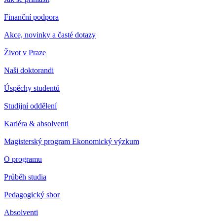
Finanční podpora
Akce, novinky a časté dotazy
Život v Praze
Naši doktorandi
Úspěchy studentů
Studijní oddělení
Kariéra & absolventi
Magisterský program Ekonomický výzkum
O programu
Průběh studia
Pedagogický sbor
Absolventi