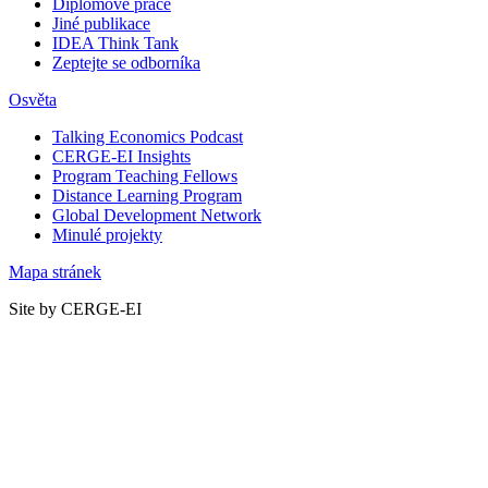
Diplomové práce
Jiné publikace
IDEA Think Tank
Zeptejte se odborníka
Osvěta
Talking Economics Podcast
CERGE-EI Insights
Program Teaching Fellows
Distance Learning Program
Global Development Network
Minulé projekty
Mapa stránek
Site by CERGE-EI