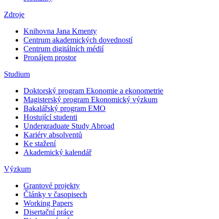
Zdroje
Knihovna Jana Kmenty
Centrum akademických dovedností
Centrum digitálních médií
Pronájem prostor
Studium
Doktorský program Ekonomie a ekonometrie
Magisterský program Ekonomický výzkum
Bakalářský program EMO
Hostující studenti
Undergraduate Study Abroad
Kariéry absolventů
Ke stažení
Akademický kalendář
Výzkum
Grantové projekty
Články v časopisech
Working Papers
Disertační práce