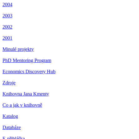
2004
2003
2002
2001
Minulé projekty
PhD Mentoring Program
Economics Discovery Hub
Zdroje
Knihovna Jana Kmenty
Co a jak v knihovně
Katalog
Databáze
E-přihláška