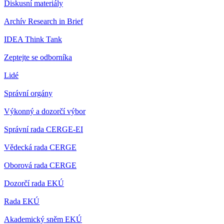
Diskusní materiály
Archív Research in Brief
IDEA Think Tank
Zeptejte se odborníka
Lidé
Správní orgány
Výkonný a dozorčí výbor
Správní rada CERGE-EI
Vědecká rada CERGE
Oborová rada CERGE
Dozorčí rada EKÚ
Rada EKÚ
Akademický sněm EKÚ