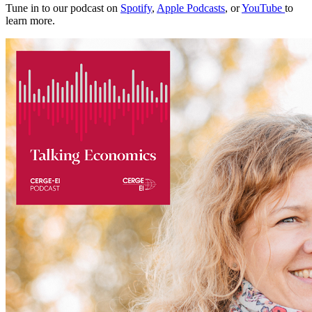
Tune in to our podcast on
Spotify
,
Apple Podcasts
, or
YouTube
to
learn more.