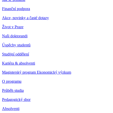
Finanční podpora
Akce, novinky a časté dotazy
Život v Praze
Naši doktorandi
Úspěchy studentů
Studijní oddělení
Kariéra & absolventi
Magisterský program Ekonomický výzkum
O programu
Průběh studia
Pedagogický sbor
Absolventi