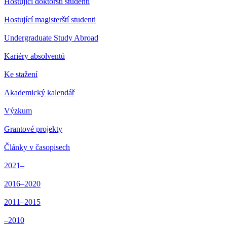
Hostující doktorští studenti
Hostující magisterští studenti
Undergraduate Study Abroad
Kariéry absolventů
Ke stažení
Akademický kalendář
Výzkum
Grantové projekty
Články v časopisech
2021–
2016–2020
2011–2015
–2010