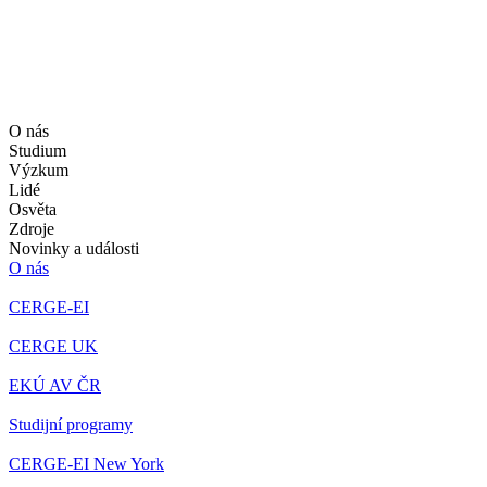
O nás
Studium
Výzkum
Lidé
Osvěta
Zdroje
Novinky a události
O nás
CERGE-EI
CERGE UK
EKÚ AV ČR
Studijní programy
CERGE-EI New York