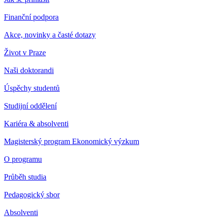
Finanční podpora
Akce, novinky a časté dotazy
Život v Praze
Naši doktorandi
Úspěchy studentů
Studijní oddělení
Kariéra & absolventi
Magisterský program Ekonomický výzkum
O programu
Průběh studia
Pedagogický sbor
Absolventi