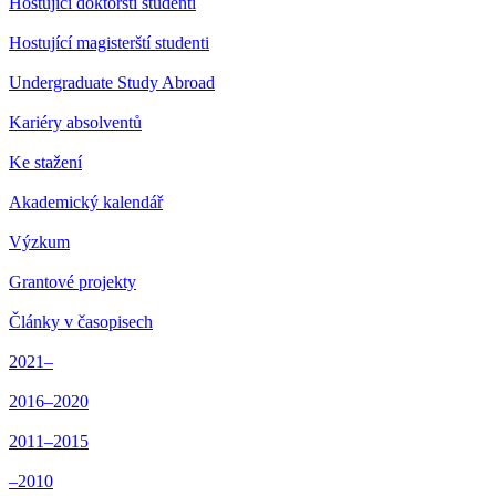
Hostující doktorští studenti
Hostující magisterští studenti
Undergraduate Study Abroad
Kariéry absolventů
Ke stažení
Akademický kalendář
Výzkum
Grantové projekty
Články v časopisech
2021–
2016–2020
2011–2015
–2010