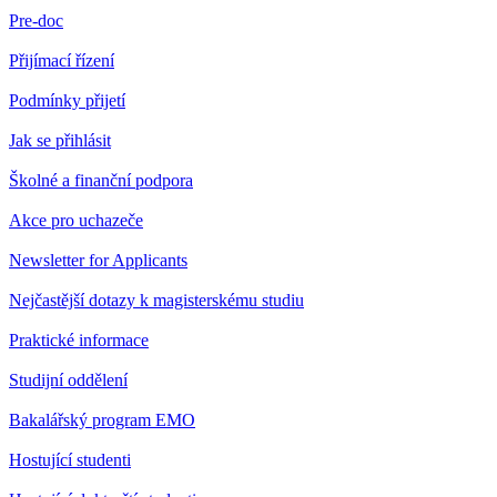
Pre-doc
Přijímací řízení
Podmínky přijetí
Jak se přihlásit
Školné a finanční podpora
Akce pro uchazeče
Newsletter for Applicants
Nejčastější dotazy k magisterskému studiu
Praktické informace
Studijní oddělení
Bakalářský program EMO
Hostující studenti