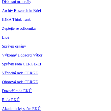
Diskusní materiály
Archív Research in Brief
IDEA Think Tank
Zeptejte se odborníka
Lidé
Správní orgány
Výkonný a dozorčí výbor
Správní rada CERGE-EI
Vědecká rada CERGE
Oborová rada CERGE
Dozorčí rada EKÚ
Rada EKÚ
Akademický sněm EKÚ