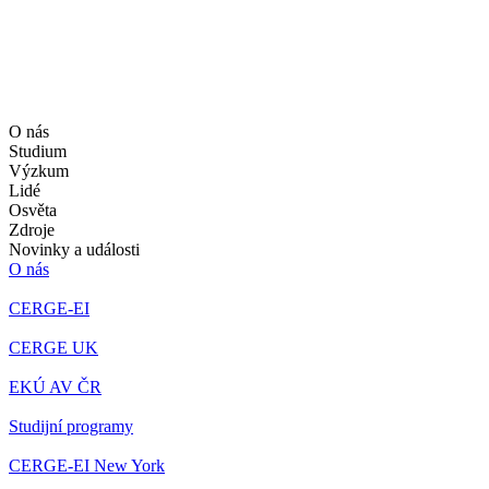
O nás
Studium
Výzkum
Lidé
Osvěta
Zdroje
Novinky a události
O nás
CERGE-EI
CERGE UK
EKÚ AV ČR
Studijní programy
CERGE-EI New York