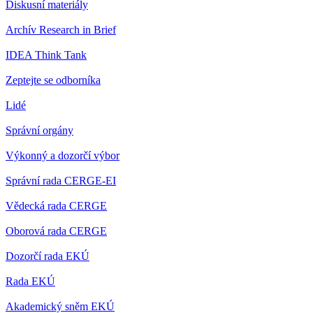
Diskusní materiály
Archív Research in Brief
IDEA Think Tank
Zeptejte se odborníka
Lidé
Správní orgány
Výkonný a dozorčí výbor
Správní rada CERGE-EI
Vědecká rada CERGE
Oborová rada CERGE
Dozorčí rada EKÚ
Rada EKÚ
Akademický sněm EKÚ