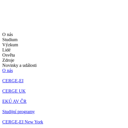
O nás
Studium
Výzkum
Lidé
Osvěta
Zdroje
Novinky a události
O nás
CERGE-EI
CERGE UK
EKÚ AV ČR
Studijní programy
CERGE-EI New York