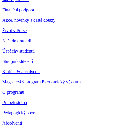
Finanční podpora
Akce, novinky a časté dotazy
Život v Praze
Naši doktorandi
Úspěchy studentů
Studijní oddělení
Kariéra & absolventi
Magisterský program Ekonomický výzkum
O programu
Průběh studia
Pedagogický sbor
Absolventi