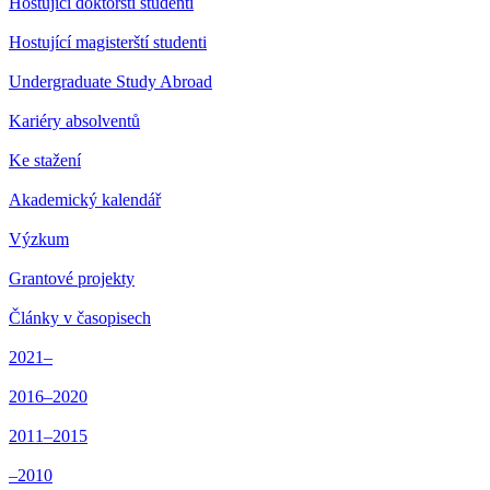
Hostující doktorští studenti
Hostující magisterští studenti
Undergraduate Study Abroad
Kariéry absolventů
Ke stažení
Akademický kalendář
Výzkum
Grantové projekty
Články v časopisech
2021–
2016–2020
2011–2015
–2010