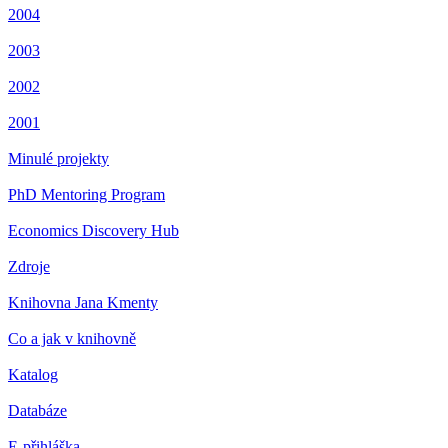
2004
2003
2002
2001
Minulé projekty
PhD Mentoring Program
Economics Discovery Hub
Zdroje
Knihovna Jana Kmenty
Co a jak v knihovně
Katalog
Databáze
E-přihláška