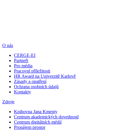
O nás
CERGE-EI
Partneři
Pro média
Pracovní příležitosti
HR Award na Univerzitě Karlově
Zásady a opatření
Ochrana osobních údajů
Kontakty
Zdroje
Knihovna Jana Kmenty
Centrum akademických dovedností
Centrum digitálních médií
Pronájem prostor