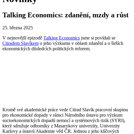
Talking Economics: zdanění, mzdy a růst
25. března 2025
V nejnovější epizodě
Talking Economics
jsme si povídali se
Ctiradem Slavíkem
o jeho výzkumu v oblasti zdanění a o širších
ekonomických důsledcích politických reforem.
Kromě své akademické práce vede Ctirad Slavík pracovní skupinu
pro ekonomické dopady v rámci Národního ústavu pro výzkum
socioekonomických dopadů nemocí a systémových rizik (SYRI),
který sdružuje odborníky z Masarykovy univerzity, Univerzity
Karlovy a ústavů Akademie věd ČR. Jednou z jeho klíčových