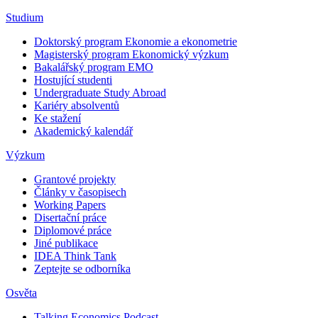
Studium
Doktorský program Ekonomie a ekonometrie
Magisterský program Ekonomický výzkum
Bakalářský program EMO
Hostující studenti
Undergraduate Study Abroad
Kariéry absolventů
Ke stažení
Akademický kalendář
Výzkum
Grantové projekty
Články v časopisech
Working Papers
Disertační práce
Diplomové práce
Jiné publikace
IDEA Think Tank
Zeptejte se odborníka
Osvěta
Talking Economics Podcast