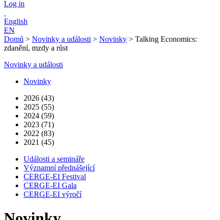
Log in
English
EN
Domů
>
Novinky a události
>
Novinky
>
Talking Economics:
zdanění, mzdy a růst
Novinky a události
Novinky
2026 (43)
2025 (55)
2024 (59)
2023 (71)
2022 (83)
2021 (45)
Události a semináře
Významní přednášející
CERGE-EI Festival
CERGE-EI Gala
CERGE-EI výročí
Novinky