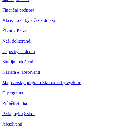
Finanční podpora
Akce, novinky a časté dotazy
Život v Praze
Naši doktorandi
Úspěchy studentů
Studijní oddělení
Kariéra & absolventi
Magisterský program Ekonomický výzkum
O programu
Průběh studia
Pedagogický sbor
Absolventi