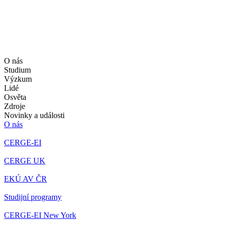
O nás
Studium
Výzkum
Lidé
Osvěta
Zdroje
Novinky a události
O nás
CERGE-EI
CERGE UK
EKÚ AV ČR
Studijní programy
CERGE-EI New York