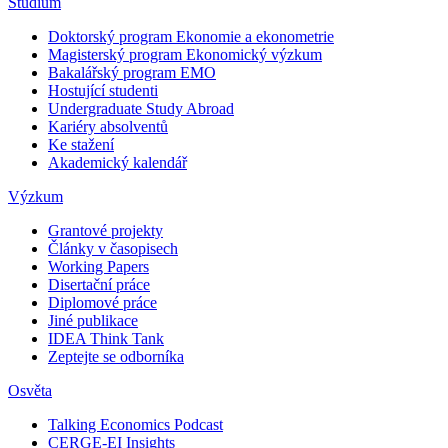
Studium
Doktorský program Ekonomie a ekonometrie
Magisterský program Ekonomický výzkum
Bakalářský program EMO
Hostující studenti
Undergraduate Study Abroad
Kariéry absolventů
Ke stažení
Akademický kalendář
Výzkum
Grantové projekty
Články v časopisech
Working Papers
Disertační práce
Diplomové práce
Jiné publikace
IDEA Think Tank
Zeptejte se odborníka
Osvěta
Talking Economics Podcast
CERGE-EI Insights