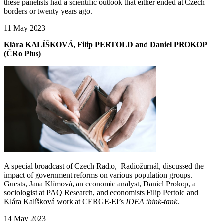
these panelists had a scientific outlook that either ended at Czech
borders or twenty years ago.
11 May 2023
Klára KALÍŠKOVÁ, Filip PERTOLD and Daniel PROKOP
(ČRo Plus)
A special broadcast of Czech Radio, Radiožurnál, discussed the
impact of government reforms on various population groups.
Guests, Jana Klímová, an economic analyst, Daniel Prokop, a
sociologist at PAQ Research, and economists Filip Pertold and
Klára Kalíšková work at CERGE-EI’s
IDEA think-tank
.
14 May 2023