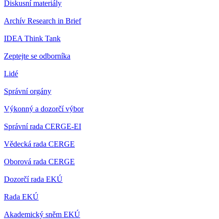
Diskusní materiály
Archív Research in Brief
IDEA Think Tank
Zeptejte se odborníka
Lidé
Správní orgány
Výkonný a dozorčí výbor
Správní rada CERGE-EI
Vědecká rada CERGE
Oborová rada CERGE
Dozorčí rada EKÚ
Rada EKÚ
Akademický sněm EKÚ