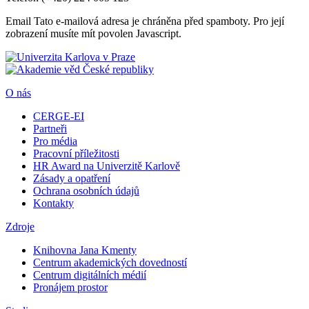
Email
Tato e-mailová adresa je chráněna před spamboty. Pro její
zobrazení musíte mít povolen Javascript.
O nás
CERGE-EI
Partneři
Pro média
Pracovní příležitosti
HR Award na Univerzitě Karlově
Zásady a opatření
Ochrana osobních údajů
Kontakty
Zdroje
Knihovna Jana Kmenty
Centrum akademických dovedností
Centrum digitálních médií
Pronájem prostor