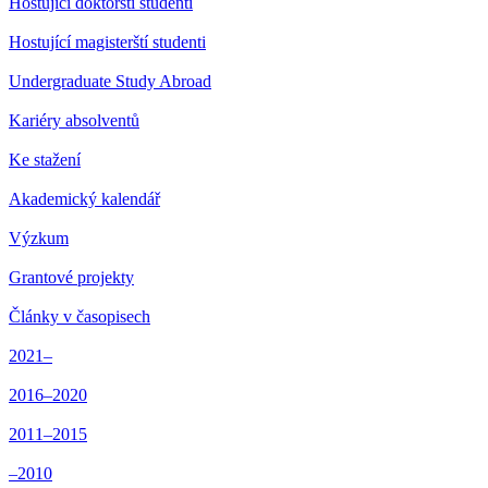
Hostující doktorští studenti
Hostující magisterští studenti
Undergraduate Study Abroad
Kariéry absolventů
Ke stažení
Akademický kalendář
Výzkum
Grantové projekty
Články v časopisech
2021–
2016–2020
2011–2015
–2010