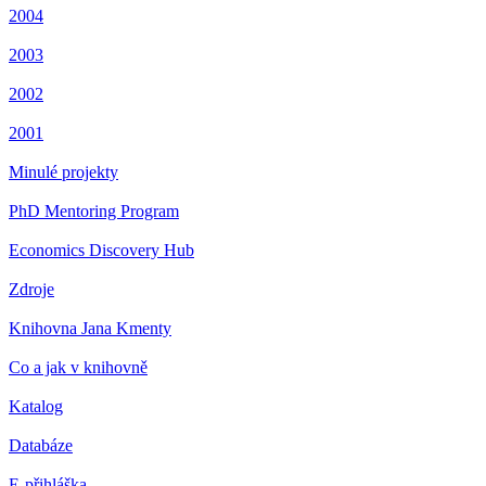
2004
2003
2002
2001
Minulé projekty
PhD Mentoring Program
Economics Discovery Hub
Zdroje
Knihovna Jana Kmenty
Co a jak v knihovně
Katalog
Databáze
E-přihláška