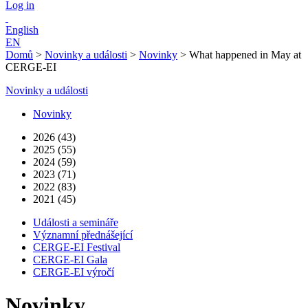
Log in
English
EN
Domů
>
Novinky a události
>
Novinky
>
What happened in May at
CERGE-EI
Novinky a události
Novinky
2026 (43)
2025 (55)
2024 (59)
2023 (71)
2022 (83)
2021 (45)
Události a semináře
Významní přednášející
CERGE-EI Festival
CERGE-EI Gala
CERGE-EI výročí
Novinky