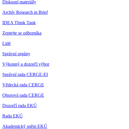
Diskusní materiály
Archív Research in Brief
IDEA Think Tank
Zeptejte se odborníka
Lidé
Správní orgány
Výkonný a dozorčí výbor
Správní rada CERGE-EI
Vědecká rada CERGE
Oborová rada CERGE
Dozorčí rada EKÚ
Rada EKÚ
Akademický sněm EKÚ