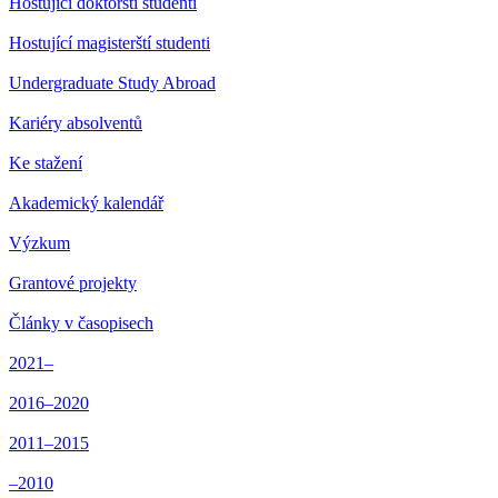
Hostující doktorští studenti
Hostující magisterští studenti
Undergraduate Study Abroad
Kariéry absolventů
Ke stažení
Akademický kalendář
Výzkum
Grantové projekty
Články v časopisech
2021–
2016–2020
2011–2015
–2010