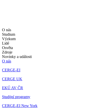
O nás
Studium
Výzkum
Lidé
Osvěta
Zdroje
Novinky a události
O nás
CERGE-EI
CERGE UK
EKÚ AV ČR
Studijní programy
CERGE-EI New York