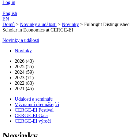
Log in
English
EN
Domů
>
Novinky a události
>
Novinky
>
Fulbright Distinguished
Scholar in Economics at CERGE-EI
Novinky a události
Novinky
2026 (43)
2025 (55)
2024 (59)
2023 (71)
2022 (83)
2021 (45)
Události a semináře
Významní přednášející
CERGE-EI Festival
CERGE-EI Gala
CERGE-EI výročí
Novinky