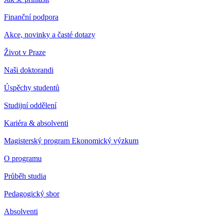
Finanční podpora
Akce, novinky a časté dotazy
Život v Praze
Naši doktorandi
Úspěchy studentů
Studijní oddělení
Kariéra & absolventi
Magisterský program Ekonomický výzkum
O programu
Průběh studia
Pedagogický sbor
Absolventi