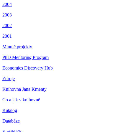
2004
2003
2002
2001
Minulé projekty
PhD Mentoring Program
Economics Discovery Hub
Zdroje
Knihovna Jana Kmenty
Co a jak v knihovně
Katalog
Databáze
E-přihláška