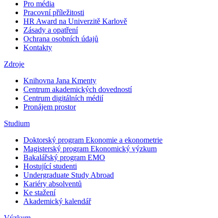
Pro média
Pracovní příležitosti
HR Award na Univerzitě Karlově
Zásady a opatření
Ochrana osobních údajů
Kontakty
Zdroje
Knihovna Jana Kmenty
Centrum akademických dovedností
Centrum digitálních médií
Pronájem prostor
Studium
Doktorský program Ekonomie a ekonometrie
Magisterský program Ekonomický výzkum
Bakalářský program EMO
Hostující studenti
Undergraduate Study Abroad
Kariéry absolventů
Ke stažení
Akademický kalendář
Výzkum