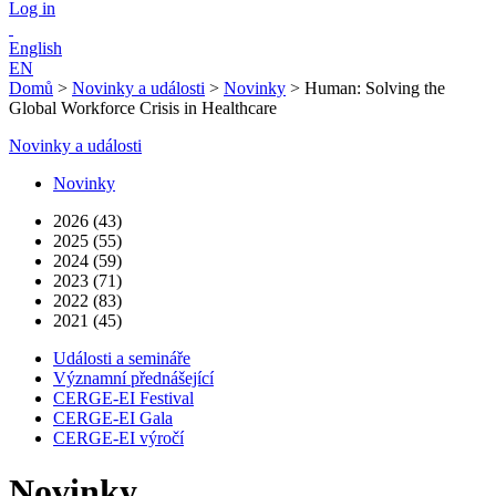
Log in
English
EN
Domů
>
Novinky a události
>
Novinky
>
Human: Solving the
Global Workforce Crisis in Healthcare
Novinky a události
Novinky
2026 (43)
2025 (55)
2024 (59)
2023 (71)
2022 (83)
2021 (45)
Události a semináře
Významní přednášející
CERGE-EI Festival
CERGE-EI Gala
CERGE-EI výročí
Novinky