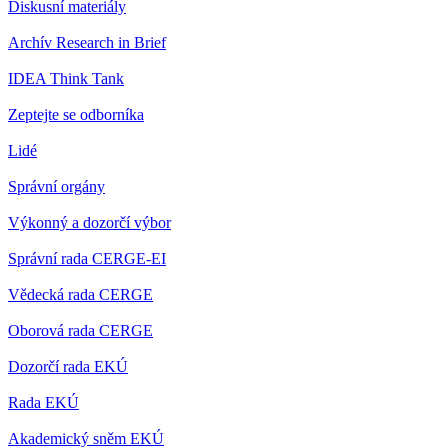
Diskusní materiály
Archív Research in Brief
IDEA Think Tank
Zeptejte se odborníka
Lidé
Správní orgány
Výkonný a dozorčí výbor
Správní rada CERGE-EI
Vědecká rada CERGE
Oborová rada CERGE
Dozorčí rada EKÚ
Rada EKÚ
Akademický sněm EKÚ