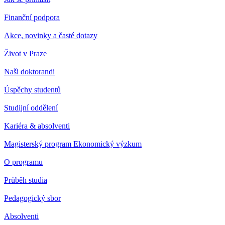
Finanční podpora
Akce, novinky a časté dotazy
Život v Praze
Naši doktorandi
Úspěchy studentů
Studijní oddělení
Kariéra & absolventi
Magisterský program Ekonomický výzkum
O programu
Průběh studia
Pedagogický sbor
Absolventi