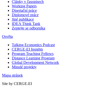
Články v časopisech
Working Papers
Disertační práce
Diplomové práce
Jiné publikace
IDEA Think Tank
Zeptejte se odborníka
Osvěta
Talking Economics Podcast
CERGE-EI Insights
Program Teaching Fellows
Distance Learning Program
Global Development Network
Minulé projekty
Mapa stránek
Site by CERGE-EI