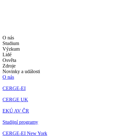
O nás
Studium
Výzkum
Lidé
Osvěta
Zdroje
Novinky a události
O nás
CERGE-EI
CERGE UK
EKÚ AV ČR
Studijní programy
CERGE-EI New York