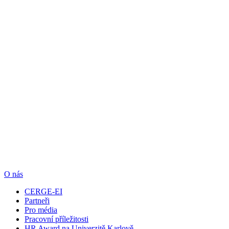
O nás
CERGE-EI
Partneři
Pro média
Pracovní příležitosti
HR Award na Univerzitě Karlově