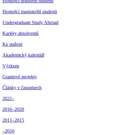
Hostující doktorští studenti
Hostující magisterští studenti
Undergraduate Study Abroad
Kariéry absolventů
Ke stažení
Akademický kalendář
Výzkum
Grantové projekty
Články v časopisech
2021–
2016–2020
2011–2015
–2010