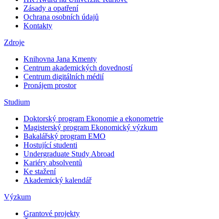
Zásady a opatření
Ochrana osobních údajů
Kontakty
Zdroje
Knihovna Jana Kmenty
Centrum akademických dovedností
Centrum digitálních médií
Pronájem prostor
Studium
Doktorský program Ekonomie a ekonometrie
Magisterský program Ekonomický výzkum
Bakalářský program EMO
Hostující studenti
Undergraduate Study Abroad
Kariéry absolventů
Ke stažení
Akademický kalendář
Výzkum
Grantové projekty