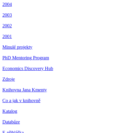
2004
2003
2002
2001
Minulé projekty
PhD Mentoring Program
Economics Discovery Hub
Zdroje
Knihovna Jana Kmenty
Co a jak v knihovně
Katalog
Databáze
E-přihláška