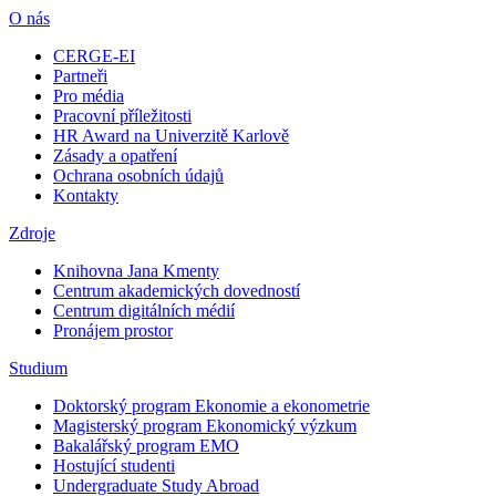
O nás
CERGE-EI
Partneři
Pro média
Pracovní příležitosti
HR Award na Univerzitě Karlově
Zásady a opatření
Ochrana osobních údajů
Kontakty
Zdroje
Knihovna Jana Kmenty
Centrum akademických dovedností
Centrum digitálních médií
Pronájem prostor
Studium
Doktorský program Ekonomie a ekonometrie
Magisterský program Ekonomický výzkum
Bakalářský program EMO
Hostující studenti
Undergraduate Study Abroad