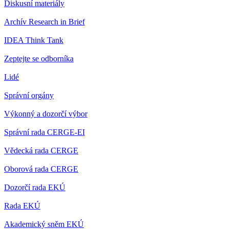
Diskusní materiály
Archív Research in Brief
IDEA Think Tank
Zeptejte se odborníka
Lidé
Správní orgány
Výkonný a dozorčí výbor
Správní rada CERGE-EI
Vědecká rada CERGE
Oborová rada CERGE
Dozorčí rada EKÚ
Rada EKÚ
Akademický sněm EKÚ