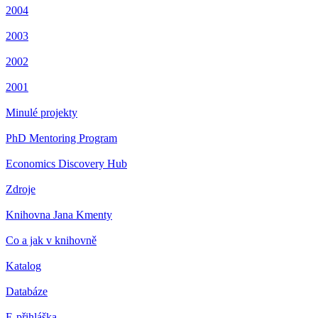
2004
2003
2002
2001
Minulé projekty
PhD Mentoring Program
Economics Discovery Hub
Zdroje
Knihovna Jana Kmenty
Co a jak v knihovně
Katalog
Databáze
E-přihláška