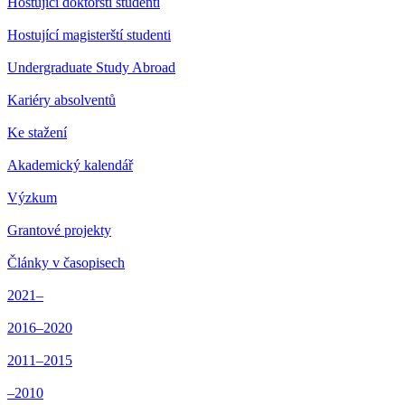
Hostující doktorští studenti
Hostující magisterští studenti
Undergraduate Study Abroad
Kariéry absolventů
Ke stažení
Akademický kalendář
Výzkum
Grantové projekty
Články v časopisech
2021–
2016–2020
2011–2015
–2010