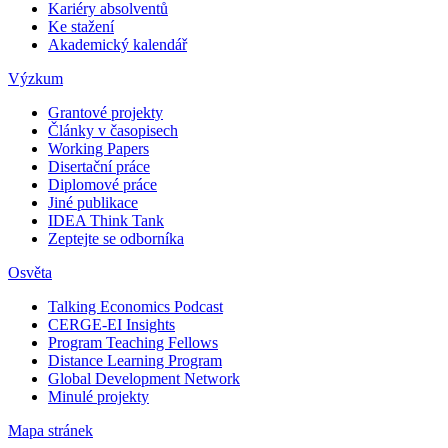
Kariéry absolventů
Ke stažení
Akademický kalendář
Výzkum
Grantové projekty
Články v časopisech
Working Papers
Disertační práce
Diplomové práce
Jiné publikace
IDEA Think Tank
Zeptejte se odborníka
Osvěta
Talking Economics Podcast
CERGE-EI Insights
Program Teaching Fellows
Distance Learning Program
Global Development Network
Minulé projekty
Mapa stránek