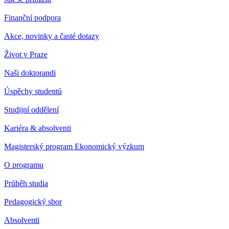
Finanční podpora
Akce, novinky a časté dotazy
Život v Praze
Naši doktorandi
Úspěchy studentů
Studijní oddělení
Kariéra & absolventi
Magisterský program Ekonomický výzkum
O programu
Průběh studia
Pedagogický sbor
Absolventi