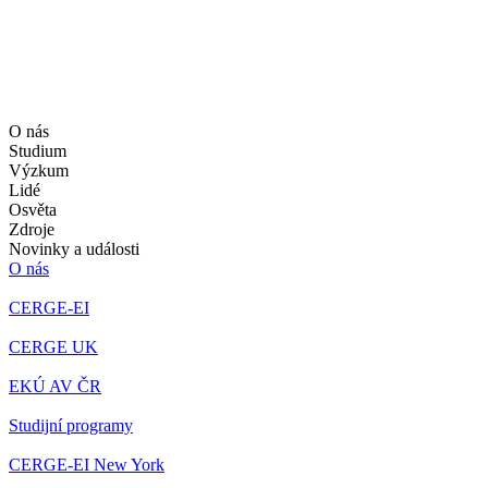
O nás
Studium
Výzkum
Lidé
Osvěta
Zdroje
Novinky a události
O nás
CERGE-EI
CERGE UK
EKÚ AV ČR
Studijní programy
CERGE-EI New York