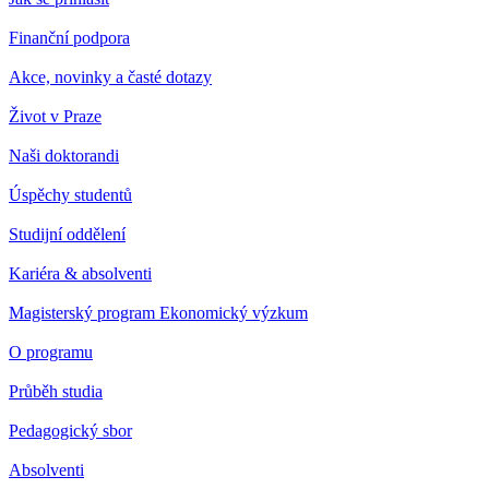
Finanční podpora
Akce, novinky a časté dotazy
Život v Praze
Naši doktorandi
Úspěchy studentů
Studijní oddělení
Kariéra & absolventi
Magisterský program Ekonomický výzkum
O programu
Průběh studia
Pedagogický sbor
Absolventi