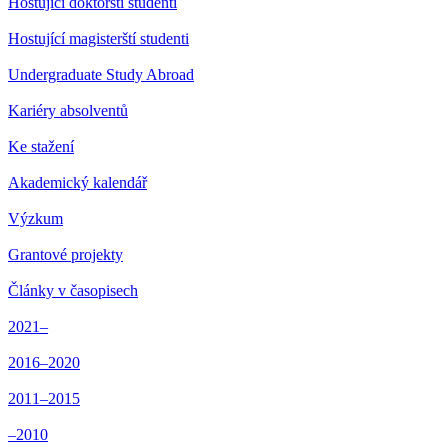
Hostující doktorští studenti
Hostující magisterští studenti
Undergraduate Study Abroad
Kariéry absolventů
Ke stažení
Akademický kalendář
Výzkum
Grantové projekty
Články v časopisech
2021–
2016–2020
2011–2015
–2010