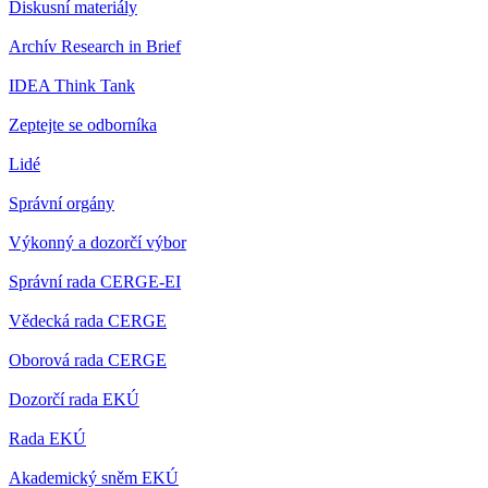
Diskusní materiály
Archív Research in Brief
IDEA Think Tank
Zeptejte se odborníka
Lidé
Správní orgány
Výkonný a dozorčí výbor
Správní rada CERGE-EI
Vědecká rada CERGE
Oborová rada CERGE
Dozorčí rada EKÚ
Rada EKÚ
Akademický sněm EKÚ