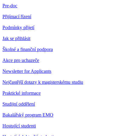
Pre-doc
Přijímací řízení
Podmínky přijetí
Jak se přihlásit
Školné a finanční podpora
Akce pro uchazeče
Newsletter for Applicants
Nejčastější dotazy k magisterskému studiu
Praktické informace
Studijní oddělení
Bakalářský program EMO
Hostující studenti