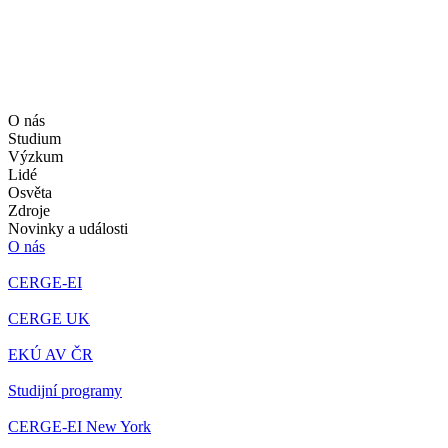
O nás
Studium
Výzkum
Lidé
Osvěta
Zdroje
Novinky a události
O nás
CERGE-EI
CERGE UK
EKÚ AV ČR
Studijní programy
CERGE-EI New York