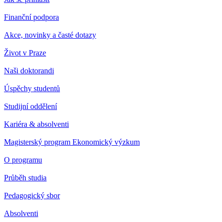
Finanční podpora
Akce, novinky a časté dotazy
Život v Praze
Naši doktorandi
Úspěchy studentů
Studijní oddělení
Kariéra & absolventi
Magisterský program Ekonomický výzkum
O programu
Průběh studia
Pedagogický sbor
Absolventi