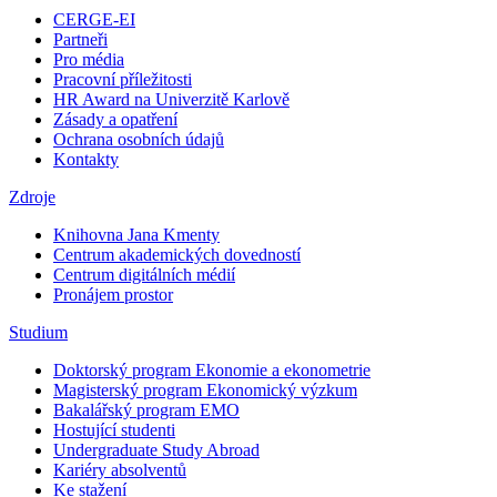
CERGE-EI
Partneři
Pro média
Pracovní příležitosti
HR Award na Univerzitě Karlově
Zásady a opatření
Ochrana osobních údajů
Kontakty
Zdroje
Knihovna Jana Kmenty
Centrum akademických dovedností
Centrum digitálních médií
Pronájem prostor
Studium
Doktorský program Ekonomie a ekonometrie
Magisterský program Ekonomický výzkum
Bakalářský program EMO
Hostující studenti
Undergraduate Study Abroad
Kariéry absolventů
Ke stažení