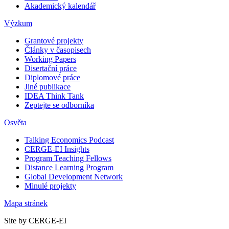
Akademický kalendář
Výzkum
Grantové projekty
Články v časopisech
Working Papers
Disertační práce
Diplomové práce
Jiné publikace
IDEA Think Tank
Zeptejte se odborníka
Osvěta
Talking Economics Podcast
CERGE-EI Insights
Program Teaching Fellows
Distance Learning Program
Global Development Network
Minulé projekty
Mapa stránek
Site by CERGE-EI