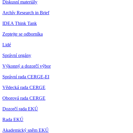
Diskusní materiály
Archív Research in Brief
IDEA Think Tank
Zeptejte se odborníka
Lidé
Správní orgány
Výkonný a dozorčí výbor
Správní rada CERGE-EI
Vědecká rada CERGE
Oborová rada CERGE
Dozorčí rada EKÚ
Rada EKÚ
Akademický sněm EKÚ