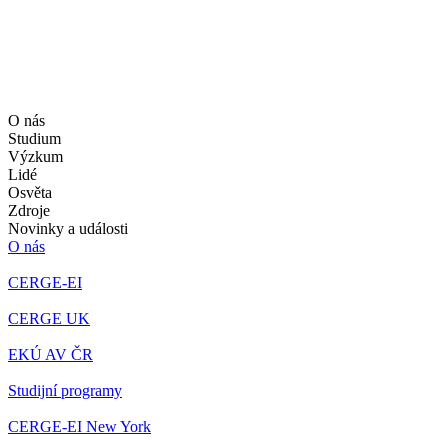
O nás
Studium
Výzkum
Lidé
Osvěta
Zdroje
Novinky a události
O nás
CERGE-EI
CERGE UK
EKÚ AV ČR
Studijní programy
CERGE-EI New York