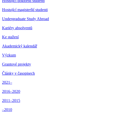
Hostující doktorští studenti
Hostující magisterští studenti
Undergraduate Study Abroad
Kariéry absolventů
Ke stažení
Akademický kalendář
Výzkum
Grantové projekty
Články v časopisech
2021–
2016–2020
2011–2015
–2010