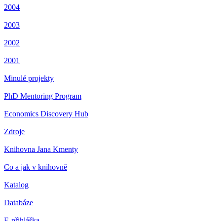
2004
2003
2002
2001
Minulé projekty
PhD Mentoring Program
Economics Discovery Hub
Zdroje
Knihovna Jana Kmenty
Co a jak v knihovně
Katalog
Databáze
E-přihláška