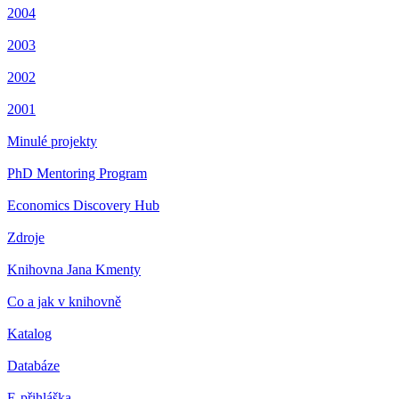
2004
2003
2002
2001
Minulé projekty
PhD Mentoring Program
Economics Discovery Hub
Zdroje
Knihovna Jana Kmenty
Co a jak v knihovně
Katalog
Databáze
E-přihláška