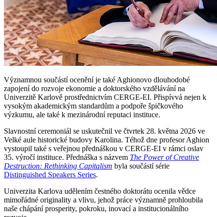
Významnou součástí ocenění je také Aghionovo dlouhodobé
zapojení do rozvoje ekonomie a doktorského vzdělávání na
Univerzitě Karlově prostřednictvím CERGE-EI. Přispívvá nejen k
vysokým akademickým standardům a podpoře špičkového
výzkumu, ale také k mezinárodní reputaci instituce.
Slavnostní ceremoniál se uskutečnil ve čtvrtek 28. května 2026 ve
Velké aule historické budovy Karolina. Téhož dne profesor Aghion
vystoupil také s veřejnou přednáškou v CERGE-EI v rámci oslav
35. výročí instituce. Přednáška s názvem
The Power of Creative
Destruction: Rethinking Capitalism
byla součástí série
Distinguished Speakers Series
.
Univerzita Karlova udělením čestného doktorátu ocenila vědce
mimořádné originality a vlivu, jehož práce významně prohloubila
naše chápání prosperity, pokroku, inovací a institucionálního