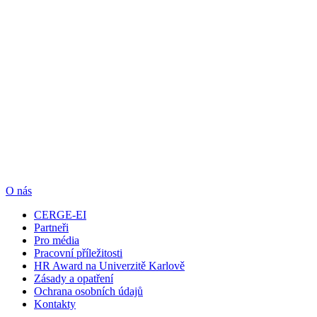
O nás
CERGE-EI
Partneři
Pro média
Pracovní příležitosti
HR Award na Univerzitě Karlově
Zásady a opatření
Ochrana osobních údajů
Kontakty