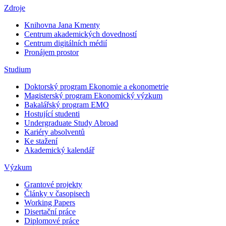
Zdroje
Knihovna Jana Kmenty
Centrum akademických dovedností
Centrum digitálních médií
Pronájem prostor
Studium
Doktorský program Ekonomie a ekonometrie
Magisterský program Ekonomický výzkum
Bakalářský program EMO
Hostující studenti
Undergraduate Study Abroad
Kariéry absolventů
Ke stažení
Akademický kalendář
Výzkum
Grantové projekty
Články v časopisech
Working Papers
Disertační práce
Diplomové práce