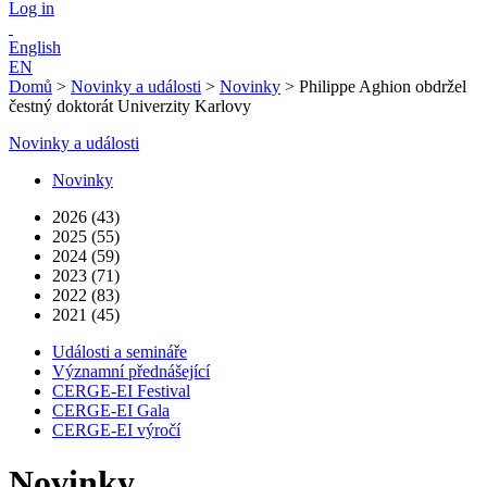
Log in
English
EN
Domů
>
Novinky a události
>
Novinky
>
Philippe Aghion obdržel
čestný doktorát Univerzity Karlovy
Novinky a události
Novinky
2026 (43)
2025 (55)
2024 (59)
2023 (71)
2022 (83)
2021 (45)
Události a semináře
Významní přednášející
CERGE-EI Festival
CERGE-EI Gala
CERGE-EI výročí
Novinky