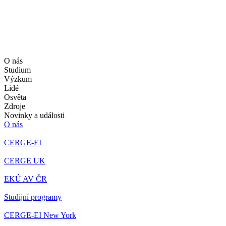
O nás
Studium
Výzkum
Lidé
Osvěta
Zdroje
Novinky a události
O nás
CERGE-EI
CERGE UK
EKÚ AV ČR
Studijní programy
CERGE-EI New York