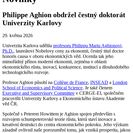
Philippe Aghion obdržel čestný doktorát
Univerzity Karlovy
29. května 2026
Univerzita Karlova udělila
profesoru Philippu Mariu Aghionovi,
Ph.D.
, laureátovi Nobelovy ceny za ekonomii, čestný titul doctor
honoris causa v oboru ekonomických věd. Ocenila tak jeho
mimořádný přínos moderní ekonomii, zejména v oblasti
ekonomického růstu, inovací, konkurence, institucí a dlouhodobého
technologického rozvoje.
Profesor Aghion působí na
Collège de France
,
INSEAD
a
London
School of Economics and Political Science
. Je také členem
Executive and Supervisory Committee
v CERGE-EI, společném
pracovišti Univerzity Karlovy a Ekonomického ústavu Akademie
věd ČR.
Společně s Peterem Howittem je Aghion spojen především s
rozvojem schumpeterovské teorie růstu, která staví inovace a
kreativní destrukci do centra ekonomického pokroku. Jeho výzkum
zásadně ovlivnil naše porozumění tomu, jak vzniká prosperita, jakou