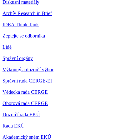
Diskusní materiály
Archív Research in Brief
IDEA Think Tank
Zeptejte se odborníka
Lidé
Správní orgány
Výkonný a dozorčí výbor
Správní rada CERGE-EI
Vědecká rada CERGE
Oborová rada CERGE
Dozorčí rada EKÚ
Rada EKÚ
Akademický sněm EKÚ