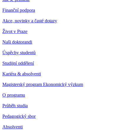
Finanční podpora
Akce, novinky a časté dotazy
Život v Praze
Naši doktorandi
Úspěchy studentů
Studijní oddělení
Kariéra & absolventi
Magisterský program Ekonomický výzkum
O programu
Průběh studia
Pedagogický sbor
Absolventi