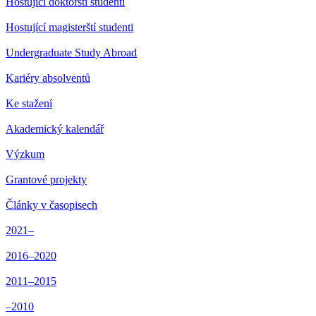
Hostující doktorští studenti
Hostující magisterští studenti
Undergraduate Study Abroad
Kariéry absolventů
Ke stažení
Akademický kalendář
Výzkum
Grantové projekty
Články v časopisech
2021–
2016–2020
2011–2015
–2010