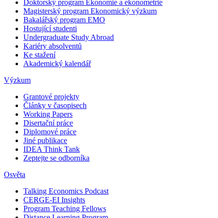
Doktorský program Ekonomie a ekonometrie
Magisterský program Ekonomický výzkum
Bakalářský program EMO
Hostující studenti
Undergraduate Study Abroad
Kariéry absolventů
Ke stažení
Akademický kalendář
Výzkum
Grantové projekty
Články v časopisech
Working Papers
Disertační práce
Diplomové práce
Jiné publikace
IDEA Think Tank
Zeptejte se odborníka
Osvěta
Talking Economics Podcast
CERGE-EI Insights
Program Teaching Fellows
Distance Learning Program