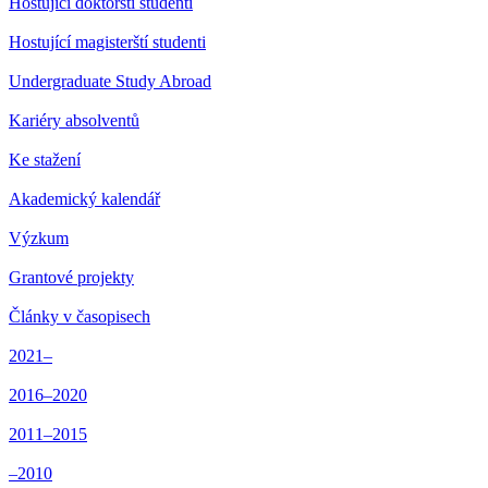
Hostující doktorští studenti
Hostující magisterští studenti
Undergraduate Study Abroad
Kariéry absolventů
Ke stažení
Akademický kalendář
Výzkum
Grantové projekty
Články v časopisech
2021–
2016–2020
2011–2015
–2010