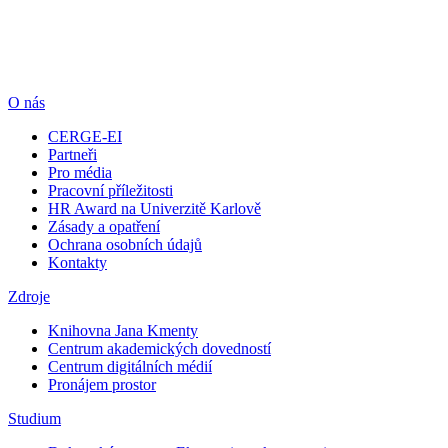
O nás
CERGE-EI
Partneři
Pro média
Pracovní příležitosti
HR Award na Univerzitě Karlově
Zásady a opatření
Ochrana osobních údajů
Kontakty
Zdroje
Knihovna Jana Kmenty
Centrum akademických dovedností
Centrum digitálních médií
Pronájem prostor
Studium