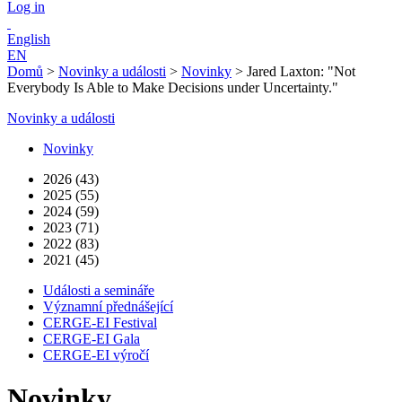
Log in
English
EN
Domů
>
Novinky a události
>
Novinky
>
Jared Laxton: "Not
Everybody Is Able to Make Decisions under Uncertainty."
Novinky a události
Novinky
2026 (43)
2025 (55)
2024 (59)
2023 (71)
2022 (83)
2021 (45)
Události a semináře
Významní přednášející
CERGE-EI Festival
CERGE-EI Gala
CERGE-EI výročí
Novinky