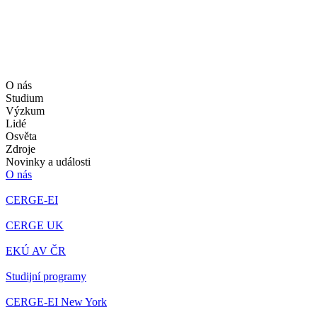
O nás
Studium
Výzkum
Lidé
Osvěta
Zdroje
Novinky a události
O nás
CERGE-EI
CERGE UK
EKÚ AV ČR
Studijní programy
CERGE-EI New York