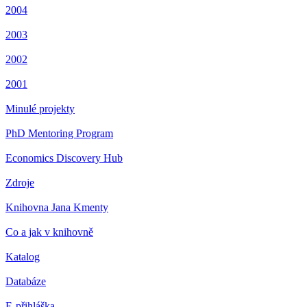
2004
2003
2002
2001
Minulé projekty
PhD Mentoring Program
Economics Discovery Hub
Zdroje
Knihovna Jana Kmenty
Co a jak v knihovně
Katalog
Databáze
E-přihláška