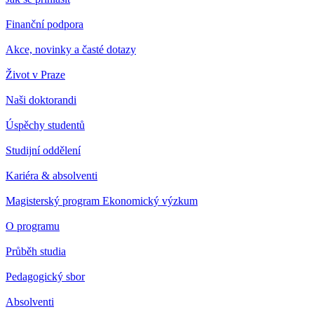
Finanční podpora
Akce, novinky a časté dotazy
Život v Praze
Naši doktorandi
Úspěchy studentů
Studijní oddělení
Kariéra & absolventi
Magisterský program Ekonomický výzkum
O programu
Průběh studia
Pedagogický sbor
Absolventi