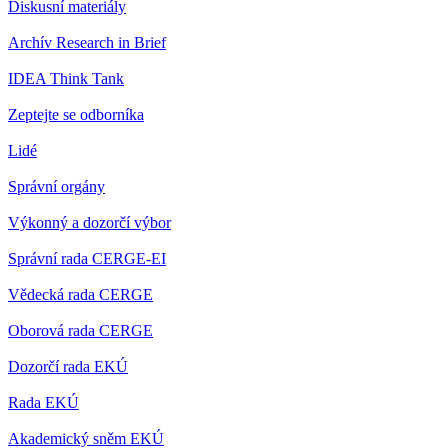
Diskusní materiály
Archív Research in Brief
IDEA Think Tank
Zeptejte se odborníka
Lidé
Správní orgány
Výkonný a dozorčí výbor
Správní rada CERGE-EI
Vědecká rada CERGE
Oborová rada CERGE
Dozorčí rada EKÚ
Rada EKÚ
Akademický sněm EKÚ