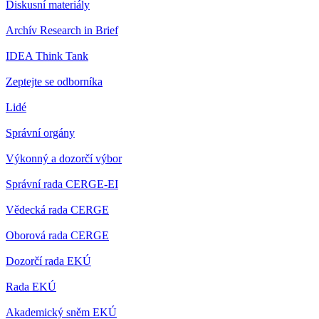
Diskusní materiály
Archív Research in Brief
IDEA Think Tank
Zeptejte se odborníka
Lidé
Správní orgány
Výkonný a dozorčí výbor
Správní rada CERGE-EI
Vědecká rada CERGE
Oborová rada CERGE
Dozorčí rada EKÚ
Rada EKÚ
Akademický sněm EKÚ