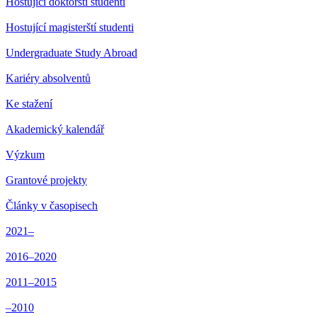
Hostující doktorští studenti
Hostující magisterští studenti
Undergraduate Study Abroad
Kariéry absolventů
Ke stažení
Akademický kalendář
Výzkum
Grantové projekty
Články v časopisech
2021–
2016–2020
2011–2015
–2010