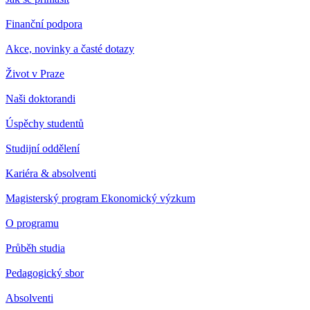
Finanční podpora
Akce, novinky a časté dotazy
Život v Praze
Naši doktorandi
Úspěchy studentů
Studijní oddělení
Kariéra & absolventi
Magisterský program Ekonomický výzkum
O programu
Průběh studia
Pedagogický sbor
Absolventi