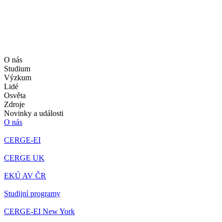
O nás
Studium
Výzkum
Lidé
Osvěta
Zdroje
Novinky a události
O nás
CERGE-EI
CERGE UK
EKÚ AV ČR
Studijní programy
CERGE-EI New York