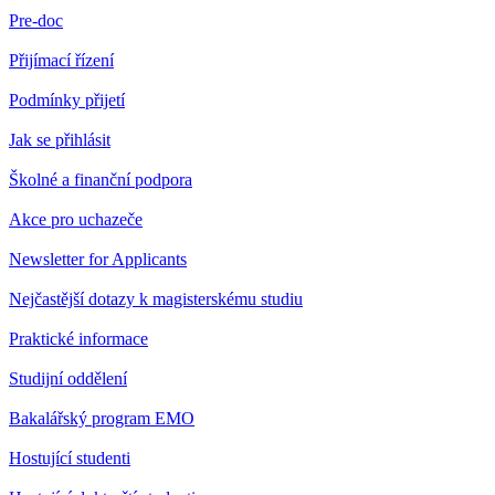
Pre-doc
Přijímací řízení
Podmínky přijetí
Jak se přihlásit
Školné a finanční podpora
Akce pro uchazeče
Newsletter for Applicants
Nejčastější dotazy k magisterskému studiu
Praktické informace
Studijní oddělení
Bakalářský program EMO
Hostující studenti