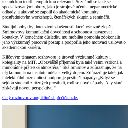
technickou teorii i empirickou relevanci. Seznámil se také se
specializovanými obory, jako je strojové učení a neparametrické
odhady, a aktivně se zapojil do akademické komunity
prostřednictvím workshopů, čtenářských skupin a seminářů.
Studijní pobyt byl intenzivní zkušeností, která výrazně zlepšila
Smirnovovy komunikační dovednosti a schopnost navazovat
kontakty. V konečném důsledku mu mobilita pomohla zdokonalit
jeho výzkumný pracovní postup a podpořila jeho motivaci usilovat o
akademickou kariéru.
Klíčovým tématem rozhovoru je úroveň výzkumné kultury i
kolegiality na MIT. „Obzvláště příjemná byla také velmi vstřícná a
mimořádně přátelská atmosféra,“ říká Smirnov a zdůrazňuje, že na
něj komunita na institutu udělala velký dojem. Zdůrazňuje také, jak
intelektuální rozmanitost podporuje pestřejší nápady: „Když se
sejdou studenti z různých prostředí, rodí se nové nápady. A ty staré
získávají novou perspektivu.“
Celý rozhovor v angličtině si přečtěte zde.