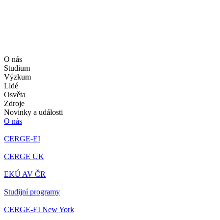
O nás
Studium
Výzkum
Lidé
Osvěta
Zdroje
Novinky a události
O nás
CERGE-EI
CERGE UK
EKÚ AV ČR
Studijní programy
CERGE-EI New York