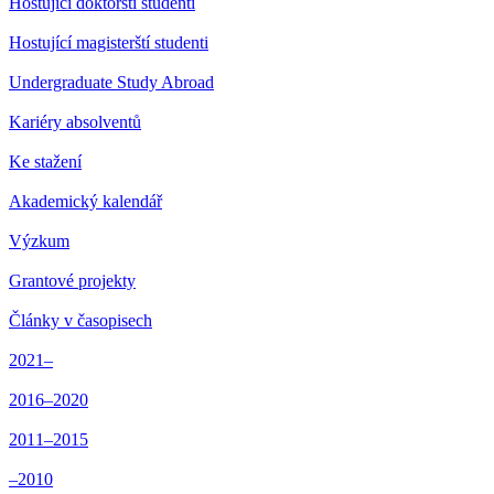
Hostující doktorští studenti
Hostující magisterští studenti
Undergraduate Study Abroad
Kariéry absolventů
Ke stažení
Akademický kalendář
Výzkum
Grantové projekty
Články v časopisech
2021–
2016–2020
2011–2015
–2010