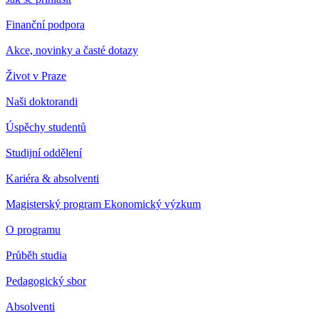
Finanční podpora
Akce, novinky a časté dotazy
Život v Praze
Naši doktorandi
Úspěchy studentů
Studijní oddělení
Kariéra & absolventi
Magisterský program Ekonomický výzkum
O programu
Průběh studia
Pedagogický sbor
Absolventi