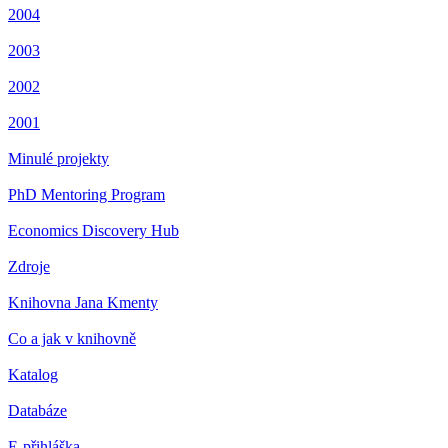
2004
2003
2002
2001
Minulé projekty
PhD Mentoring Program
Economics Discovery Hub
Zdroje
Knihovna Jana Kmenty
Co a jak v knihovně
Katalog
Databáze
E-přihláška